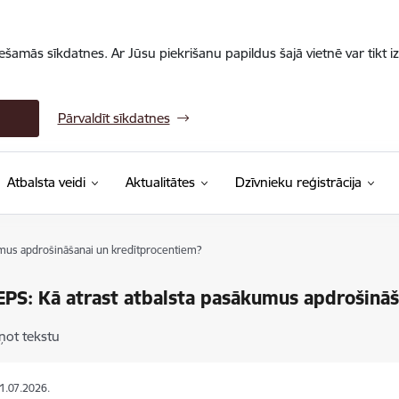
iešamās sīkdatnes. Ar Jūsu piekrišanu papildus šajā vietnē var tikt i
Pārvaldīt sīkdatnes
Atbalsta veidi
Aktualitātes
Dzīvnieku reģistrācija
umus apdrošināšanai un kredītprocentiem?
EPS: Kā atrast atbalsta pasākumus apdrošinā
ņot tekstu
01.07.2026.