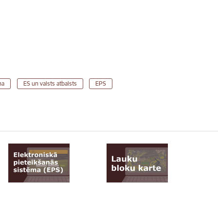
na
ES un valsts atbalsts
EPS