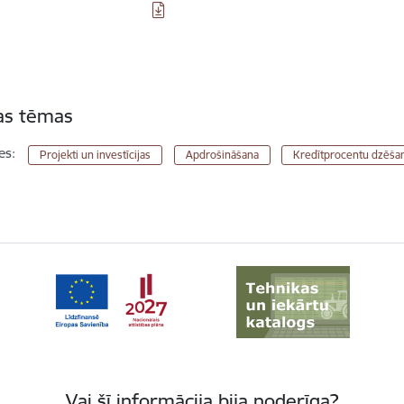
tas tēmas
es:
Projekti un investīcijas
Apdrošināšana
Kredītprocentu dzēša
Vai šī informācija bija noderīga?