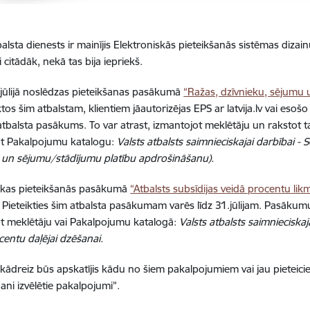
alsta dienests ir mainījis Elektroniskās pieteikšanās sistēmas dizain
citādāk, nekā tas bija iepriekš.
1.jūlijā noslēdzas pieteikšanas pasākumā
“Ražas, dzīvnieku, sējumu
ktos šim atbalstam, klientiem jāautorizējas EPS ar latvija.lv vai esošo 
atbalsta pasākums. To var atrast, izmantojot meklētāju un rakstot 
ot Pakalpojumu katalogu:
Valsts atbalsts saimnieciskajai darbībai -
 un sējumu/stādījumu platību apdrošināšanu).
sākas pieteikšanās pasākumā
“Atbalsts subsīdijas veidā procentu lik
 Pieteikties šim atbalsta pasākumam varēs līdz 31.jūlijam. Pasākumu
t meklētāju vai Pakalpojumu katalogā:
Valsts atbalsts saimnieciskaj
centu daļējai dzēšanai.
s kādreiz būs apskatījis kādu no šiem pakalpojumiem vai jau pieteici
ani izvēlētie pakalpojumi”.