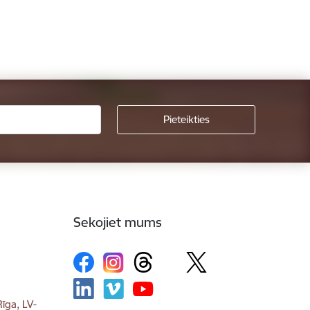
Sekojiet mums
īga, LV-