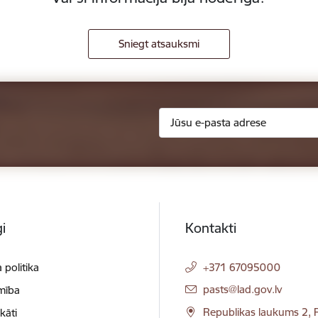
Sniegt atsauksmi
i
Kontakti
 politika
+371 67095000
E-pasts:
pasts@lad.gov.lv
mība
Republikas laukums 2, R
ikāti