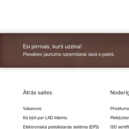
Esi pirmais, kurš uzzina!
Piesakies jaunumu saņemšanai savā e-pastā.
Kājene
Ātrās saites
Noderīg
Vakances
Privātuma
Kā kļūt par LAD klientu
Piekļūsta
Elektroniskā pieteikšanās sistēma (EPS)
ISO sertif