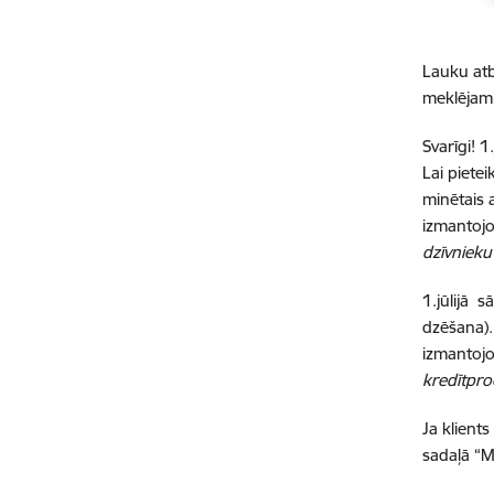
Lauku atb
meklējami 
Svarīgi! 
Lai pietei
minētais 
izmantoj
dzīvnieku
1.jūlijā 
dzēšana).
izmantojo
kredītpro
Ja klient
sadaļā “M