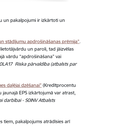
u un pakalpojumi ir izkārtoti un
 un stādījumu apdrošināšanas prēmija”
.
lietotājvārdu un paroli, tad jāizvēlas
tajā vārdu “apdrošināšana” vai
 S0LA17 Riska pārvaldība (atbalsts par
mes daļējai dzēšanai”
(Kredītprocentu
 jaunajā EPS izkārtojumā var atrast,
ai darbībai - S0INV Atbalsts
es tiem, pakalpojums atrādīsies arī