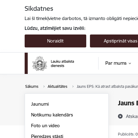
Pāriet uz lapas saturu
Sīkdatnes
Lai šī tīmekļvietne darbotos, tā izmanto obligāti nepiec
Lūdzu, atzīmējiet savu izvēli:
Noraidīt
Apstiprināt visas
Par mums
Sākums
Aktualitātes
Jauns EPS: Kā atrast atbalsta pasāk
Jauns 
Jaunumi
Notikumu kalendārs
Atska
Foto un video
Publicēts: 
Pieredzes stāsti