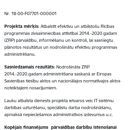
Nr. 18-00-F07701-000001
Projekta mērķis:
Atbalstīt efektīvu un atbilstošu Rīcības
programmas zivsaimniecības attīstībai 2014.-2020.gadam
(ZRP) pārvaldību, informēšanu un kontroli, lai sasniegtu
plānotos rezultātus un nodrošinātu efektīvu programmas
administrēšanu.
Sasniedzamais rezultāts:
Nodrošināta ZRP
2014.-2020.gadam administrēšana saskaņā ar Eiropas
Savienības tiesību aktos un nacionālajos normatīvajos aktos
noteiktajiem nosacījumiem.
Lauku atbalsta dienests projekta ietvaros veic IT sistēmu
darbības uzturēšanu, speciālistu darba nodrošināšanu,
apmaksā nepieciešamos administratīvos izdevumus u.c.
Kopējais finansējums pārvaldības darbību īstenošanai