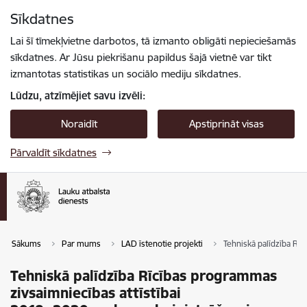
Pāriet uz lapas saturu
Sīkdatnes
Spied
lai meklētu
Enter
Lai šī tīmekļvietne darbotos, tā izmanto obligāti nepieciešamās
sīkdatnes. Ar Jūsu piekrišanu papildus šajā vietnē var tikt
izmantotas statistikas un sociālo mediju sīkdatnes.
Lūdzu, atzīmējiet savu izvēli:
Noraidīt
Apstiprināt visas
Pārvaldīt sīkdatnes
Sākums
Par mums
LAD īstenotie projekti
Tehniskā palīdzība Rī
Tehniskā palīdzība Rīcības programmas
zivsaimniecības attīstībai