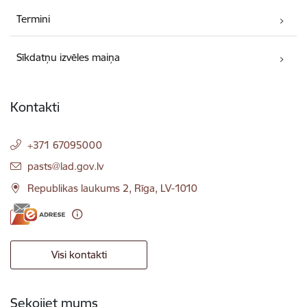
Termini
Sīkdatņu izvēles maiņa
Kontakti
+371 67095000
E-pasts:
pasts@lad.gov.lv
Republikas laukums 2, Rīga, LV-1010
Visi kontakti
Sekojiet mums