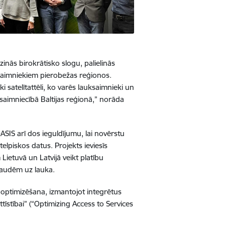
ās birokrātisko slogu, palielinās
ksaimniekiem pierobežas reģionos.
satelītattēli, ko varēs lauksaimnieki un
ksaimniecībā Baltijas reģionā,” norāda
OASIS arī dos ieguldījumu, lai novērstu
lpiskos datus. Projekts ieviesīs
etuvā un Latvijā veikt platību
rbaudēm uz lauka.
s optimizēšana, izmantojot integrētus
īstībai” (“Optimizing Access to Services