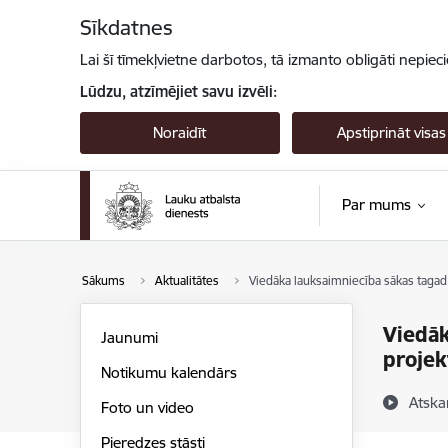
Pāriet uz lapas saturu
Sīkdatnes
Lai šī tīmekļvietne darbotos, tā izmanto obligāti nepiec
Lūdzu, atzīmējiet savu izvēli:
Noraidīt
Apstiprināt visas
Par mums
Sākums
Aktualitātes
Viedāka lauksaimniecība sākas tagad 
Viedāk
Jaunumi
projek
Notikumu kalendārs
Atska
Foto un video
Pieredzes stāsti