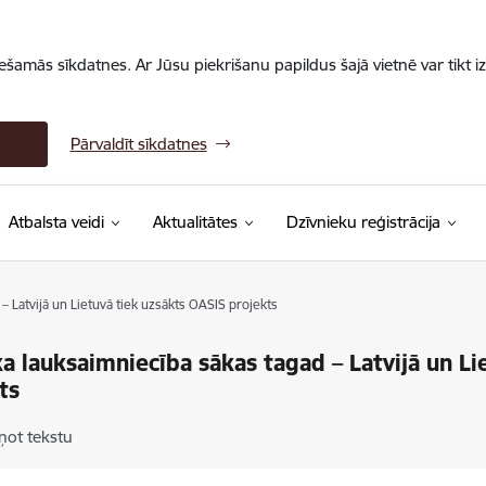
iešamās sīkdatnes. Ar Jūsu piekrišanu papildus šajā vietnē var tikt i
Pārvaldīt sīkdatnes
Atbalsta veidi
Aktualitātes
Dzīvnieku reģistrācija
– Latvijā un Lietuvā tiek uzsākts OASIS projekts
a lauksaimniecība sākas tagad – Latvijā un Li
ts
ņot tekstu