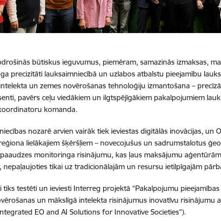
drošinās būtiskus ieguvumus, piemēram, samazinās izmaksas, mazin
ga precizitāti lauksaimniecībā un uzlabos atbalstu pieejamību lau
intelekta un zemes novērošanas tehnoloģiju izmantošana – precīzāki 
resenti, pavērs ceļu viedākiem un ilgtspējīgākiem pakalpojumiem lau
 koordinatoru komanda.
iecības nozarē arvien vairāk tiek ieviestas digitālās inovācijas, un 
reģiona lielākajiem šķēršļiem – novecojušus un sadrumstalotus ģeote
aaudzes monitoringa risinājumu, kas ļaus maksājumu aģentūrām Li
, nepaļaujoties tikai uz tradicionālajām un resursu ietilpīgajām pā
i tiks testēti un ieviesti Interreg projektā “Pakalpojumu pieejamība
ērošanas un mākslīgā intelekta risinājumus inovatīvu risinājumu att
ntegrated EO and AI Solutions for Innovative Societies”).