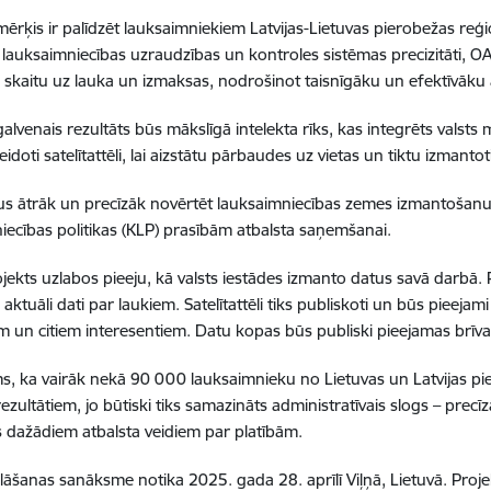
mērķis ir palīdzēt lauksaimniekiem Latvijas-Lietuvas pierobežas reģ
 lauksaimniecības uzraudzības un kontroles sistēmas precizitāti, O
skaitu uz lauka un izmaksas, nodrošinot taisnīgāku un efektīvāku 
galvenais rezultāts būs mākslīgā intelekta rīks, kas integrēts vals
veidoti satelītattēli, lai aizstātu pārbaudes uz vietas un tiktu izmantoti
ļaus ātrāk un precīzāk novērtēt lauksaimniecības zemes izmantošanu
iecības politikas (KLP) prasībām atbalsta saņemšanai.
jekts uzlabos pieeju, kā valsts iestādes izmanto datus savā darbā. Pr
 aktuāli dati par laukiem. Satelītattēli tiks publiskoti un būs pieej
m un citiem interesentiem. Datu kopas būs publiski pieejamas brīvai
, ka vairāk nekā 90 000 lauksaimnieku no Lietuvas un Latvijas p
ezultātiem, jo būtiski tiks samazināts administratīvais slogs – precī
es dažādiem atbalsta veidiem par platībām.
lāšanas sanāksme notika 2025. gada 28. aprīlī Viļņā, Lietuvā. Projek