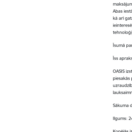
maksājumu
Abas iestā
kā arī ga
ieinteres
tehnoloģi
Īsumā par
Īss apraks
OASIS izs
piesakās 
uzraudzīb
lauksaimn
Sākuma d
Ilgums: 
Kopējās i