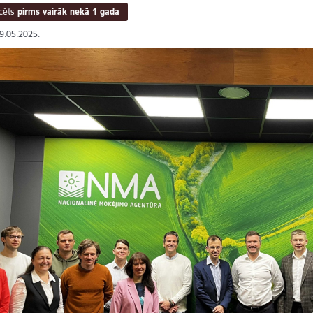
cēts
pirms vairāk nekā 1 gada
09.05.2025.