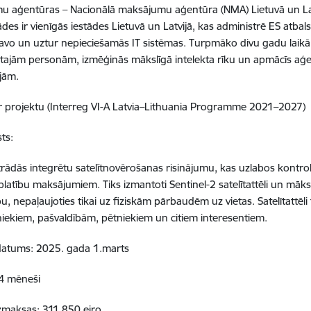
 aģentūras – Nacionālā maksājumu aģentūra (NMA) Lietuvā un Lauk
des ir vienīgās iestādes Lietuvā un Latvijā, kas administrē ES atbals
tavo un uztur nepieciešamās IT sistēmas. Turpmāko divu gadu laik
ētajām personām, izmēģinās mākslīgā intelekta rīku un apmācīs aģ
jām.
 projektu (Interreg VI-A Latvia–Lithuania Programme 2021–2027)
ts:
trādās integrētu satelītnovērošanas risinājumu, kas uzlabos kontro
platību maksājumiem. Tiks izmantoti Sentinel-2 satelītattēli un māksl
u, nepaļaujoties tikai uz fiziskām pārbaudēm uz vietas. Satelītattēli
iekiem, pašvaldībām, pētniekiem un citiem interesentiem.
atums: 2025. gada 1.marts
24 mēneši
zmaksas: 311 850 eiro