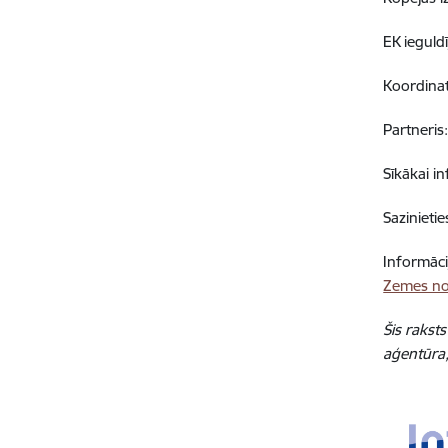
EK ieguld
Koordina
Partneris
Sīkākai in
Sazinieti
Informāci
Zemes nov
Šis rakst
aģentūra,