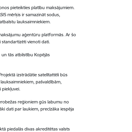
ionos pieteikties platību maksājumiem.
ASIS mērķis ir samazināt sodus,
atbalstu lauksaimniekiem.
ts maksājumu aģentūru platformās. Ar šo
 standartizēti vienoti dati.
 un tās atbilstību Kopējās
ojektā izstrādātie satelītattēli būs
ami lauksaimniekiem, pašvaldībām,
 piekļuvei.
ierobežas reģioniem gūs labumu no
zāki dati par laukiem, precīzāka iespēja
tā piedalās divas akreditētas valsts