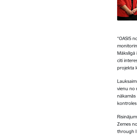
“OASIS no
monitorin
Mākslīgā 
citi inte
projekta
Lauksaimn
vienu no 
nākamās p
kontroles
Risinājum
Zemes nov
through I