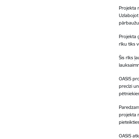
Projekta 
Uzlabojot
pārbaužu 
Projekta 
rīku tiks 
Šis rīks 
lauksaimn
OASIS pro
precīzi un
pētniekie
Paredzams
projekta r
pieteikti
OASIS atk