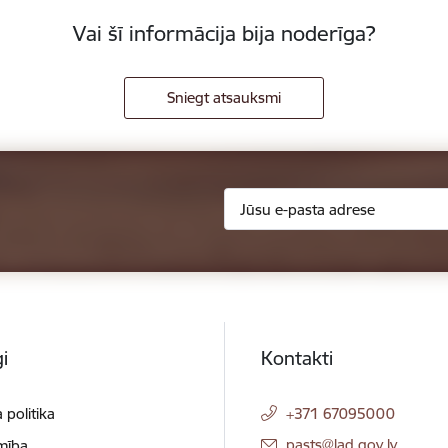
Vai šī informācija bija noderīga?
Sniegt atsauksmi
i
Kontakti
 politika
+371 67095000
E-pasts:
pasts@lad.gov.lv
mība