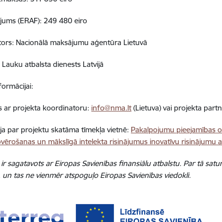
ījums (ERAF): 249 480 eiro
tors: Nacionālā maksājumu aģentūra Lietuvā
: Lauku atbalsta dienests Latvijā
formācijai:
es ar projekta koordinatoru:
info@nma.lt
(Lietuva) vai projekta part
ja par projektu skatāma tīmekļa vietnē:
Pakalpojumu pieejamības op
ērošanas un mākslīgā intelekta risinājumus inovatīvu risinājumu at
s ir sagatavots ar Eiropas Savienības finansiālu atbalstu. Par tā sat
 un tas ne vienmēr atspoguļo Eiropas Savienības viedokli.