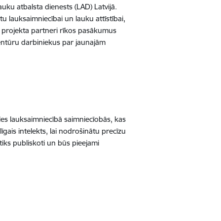
u atbalsta dienests (LAD) Latvijā.
tu lauksaimniecībai un lauku attīstībai,
ā projekta partneri rīkos pasākumus
entūru darbiniekus par jaunajām
les lauksaimniecībā saimniecīobās, kas
īgais intelekts, lai nodrošinātu precīzu
 tiks publiskoti un būs pieejami