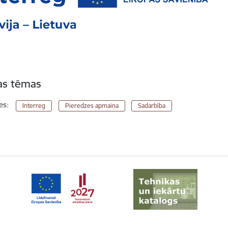
tas tēmas
es:
Interreg
Pieredzes apmaiņa
Sadarbība