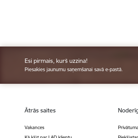
Esi pirmais, kurš uzzina!
Piesakies jaunumu saņemšanai savā e-pastā.
Kājene
Ātrās saites
Noderīg
Vakances
Privātuma
Kā kļūt par LAD klientu
Piekļūsta