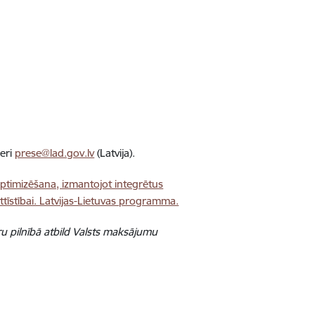
neri
prese@lad.gov.lv
(Latvija).
timizēšana, izmantojot integrētus
tīstībai. Latvijas-Lietuvas programma.
uru pilnībā atbild Valsts maksājumu