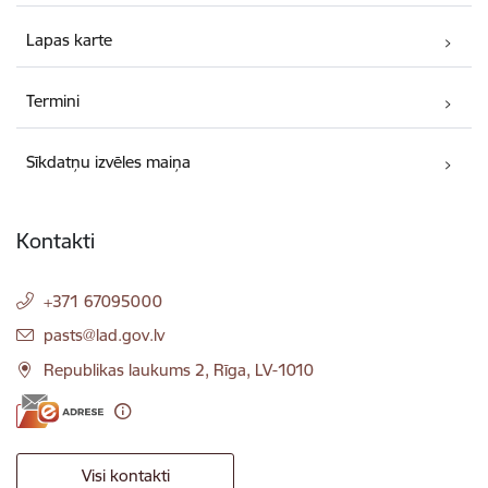
Lapas karte
Termini
Sīkdatņu izvēles maiņa
Kontakti
+371 67095000
E-pasts:
pasts@lad.gov.lv
Republikas laukums 2, Rīga, LV-1010
Visi kontakti