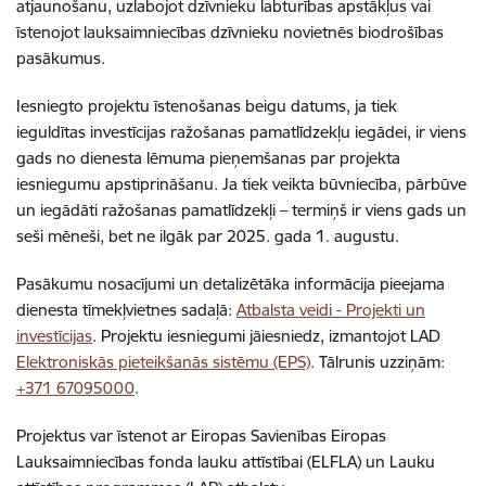
atjaunošanu, uzlabojot dzīvnieku labturības apstākļus vai
īstenojot lauksaimniecības dzīvnieku novietnēs biodrošības
pasākumus.
Iesniegto projektu īstenošanas beigu datums, ja tiek
ieguldītas investīcijas ražošanas pamatlīdzekļu iegādei, ir viens
gads no dienesta lēmuma pieņemšanas par projekta
iesniegumu apstiprināšanu. Ja tiek veikta būvniecība, pārbūve
un iegādāti ražošanas pamatlīdzekļi – termiņš ir viens gads un
seši mēneši, bet ne ilgāk par 2025. gada 1. augustu.
Pasākumu nosacījumi un detalizētāka informācija pieejama
dienesta tīmekļvietnes sadaļā:
Atbalsta veidi - Projekti un
investīcijas
.
Projektu iesniegumi jāiesniedz, izmantojot LAD
Elektroniskās pieteikšanās sistēmu (EPS)
. Tālrunis uzziņām:
+371 67095000
.
Projektus var īstenot ar Eiropas Savienības Eiropas
Lauksaimniecības fonda lauku attīstībai (ELFLA) un Lauku