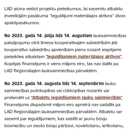
LAD aicina veidot projektu pieteikumus, lai saņemtu atbalstu
investīcijām pasākuma “Ieguldījumi materiālajos aktīvos" divos
apakšpasākumos.
No 2023. gada 14. jūlija līdz 14. augustam
lauksaimniecības
pakalpojumu otrā līmeņa kooperatīvajām sabiedrībām jeb
kooperatīvo sabiedrību apvienībām piena nozarē
iespējams
pieteikties atbalstam
"Ieguldījumiem materiālajos aktīvos"
.
Kopējais finansējums ir viens miljons eiro, tas nav dalīts pa
LAD Reģionālajām lauksaimniecības pārvaldēm.
No 2023. gada 14. augusta līdz 14. septembrim
lauku
saimniecības putnkopības vai cūkkopības nozarēs var
pretendēt uz
“Atbalstu ieguldījumiem lauku saimniecībās"
.
Finansējums divpadsmit miljoni eiro apmērā nav sadalīts pa
LAD Reģionālajām lauksaimniecības pārvaldēm.
Atbalstu var
saņemt par ieguldījumiem, kas saistīti ar jaunu būvju
būvniecību un esošo būvju pārbūvi, novietošanu, ierīkošanu,