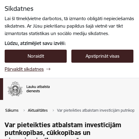
Pāriet uz lapas saturu
Sīkdatnes
Spied
lai meklētu
Enter
Lai šī tīmekļvietne darbotos, tā izmanto obligāti nepieciešamās
sīkdatnes. Ar Jūsu piekrišanu papildus šajā vietnē var tikt
izmantotas statistikas un sociālo mediju sīkdatnes.
Lūdzu, atzīmējiet savu izvēli:
Noraidīt
Apstiprināt visas
Pārvaldīt sīkdatnes
Sākums
Aktualitātes
Var pieteikties atbalstam investīcijām putnkopī
Var pieteikties atbalstam investīcijām
putnkopības, cūkkopības un