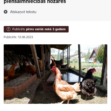
piensaimniecības nozarēs
Atskaņot tekstu
Publicēts
pirms vairāk nekā 3 gadiem
Publicēts: 12.06.2023.