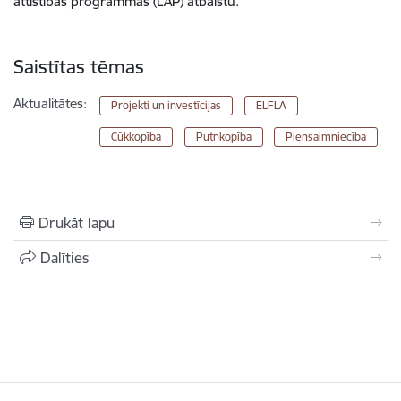
attīstības programmas (LAP) atbalstu.
Saistītas tēmas
Aktualitātes:
Projekti un investīcijas
ELFLA
Cūkkopība
Putnkopība
Piensaimniecība
Drukāt lapu
Dalīties