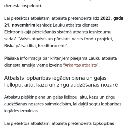
dienesta inspektori.
Lai pieteiktos atbalstam, atbalsta pretendents līdz
2023. gada
21. novembrim
iesniedz Lauku atbalsta dienesta
Elektroniskajā pieteikšanās sistēmā atbalsta iesniegumu
sadaļā “Valsts atbalsts un pārskati, Valsts fondu projekti,
Riska pārvaldība, Kredītprocenti”.
Plašāka informācija par kritērijiem pieejama Lauku atbalsta
dienesta tīmekļa vietnē izvēlnē “
Ārkārtas atbalsts
”.
Atbalsts lopbarības iegādei piena un gaļas
liellopu, aitu, kazu un zirgu audzēšanas nozarē
Atbalstu piešķir piena un gaļas liellopu, aitu, kazu un zirgu
audzēšanas nozares saimniecībām, lai daļēji segtu lopbarības
iegādes izmaksas.
Lai pieteiktos atbalstam, atbalsta pretendents lopkopības