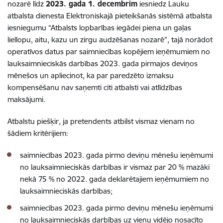
nozarē līdz
2023. gada 1. decembrim
iesniedz Lauku
atbalsta dienesta Elektroniskajā pieteikšanās sistēmā atbalsta
iesniegumu “Atbalsts lopbarības iegādei piena un gaļas
liellopu, aitu, kazu un zirgu audzēšanas nozarē”, tajā norādot
operatīvos datus par saimniecības kopējiem ieņēmumiem no
lauksaimnieciskās darbības 2023. gada pirmajos deviņos
mēnešos un apliecinot, ka par paredzēto izmaksu
kompensēšanu nav saņemti citi atbalsti vai atlīdzības
maksājumi.
Atbalstu piešķir, ja pretendents atbilst vismaz vienam no
šādiem kritērijiem:
saimniecības 2023. gada pirmo deviņu mēnešu ieņēmumi
no lauksaimnieciskās darbības ir vismaz par 20 % mazāki
nekā 75 % no 2022. gada deklarētajiem ieņēmumiem no
lauksaimnieciskās darbības;
saimniecības 2023. gada pirmo deviņu mēnešu ieņēmumi
no lauksaimnieciskās darbības uz vienu vidējo nosacīto