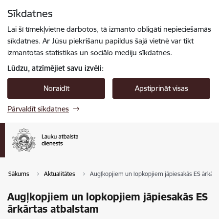
Pāriet uz lapas saturu
Sīkdatnes
Spied
lai meklētu
Enter
Lai šī tīmekļvietne darbotos, tā izmanto obligāti nepieciešamās
sīkdatnes. Ar Jūsu piekrišanu papildus šajā vietnē var tikt
izmantotas statistikas un sociālo mediju sīkdatnes.
Lūdzu, atzīmējiet savu izvēli:
Noraidīt
Apstiprināt visas
Pārvaldīt sīkdatnes
Sākums
Aktualitātes
Augļkopjiem un lopkopjiem jāpiesakās ES ārkārt
Augļkopjiem un lopkopjiem jāpiesakās ES
ārkārtas atbalstam