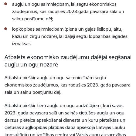
augļu un ogu saimniecībām, lai segtu ekonomiskos
zaudējumus, kas radušies 2023.gada pavasara sala un
salnu postījumu dēļ;
lopkopības saimniecībām (piena un gaļas liellopu, aitu,
kazu un zirgu nozare), lai daļēji segtu lopbarības iegādes
izmaksas.
Atbalsts ekonomisko zaudējumu daļējai segšanai
augļu un ogu nozarē
Atbalstu piešķir augļu un ogu saimniecībām segtu
ekonomiskos zaudējumus, kas radušies 2023. gada pavasara
sala un salnu postījumu dēļ.
Atbalstu piešķir tiem augļu un ogu audzētājiem, kuri savus
2023. gada pavasara salā un salnās cietušos augļu un ogu
dārzus pieteica apsekošanai dienestā un kuru pieteiktās un
cietušās augļkopības platības dabā apsekoja Latvijas Lauku
konsultāciju un izglītības centra vai Valsts augu aizsardzības