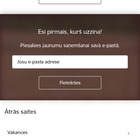
Esi pirmais, kurš uzzina!
Piesakies jaunumu saņemšanai savā e-pastā.
Kājene
Ātrās saites
Vakances