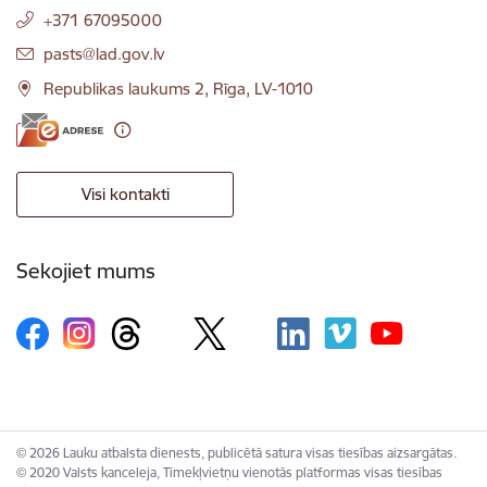
+371 67095000
E-pasts:
pasts@lad.gov.lv
Republikas laukums 2, Rīga, LV-1010
Visi kontakti
Sekojiet mums
© 2026 Lauku atbalsta dienests, publicētā satura visas tiesības aizsargātas.
© 2020 Valsts kanceleja, Tīmekļvietņu vienotās platformas visas tiesības