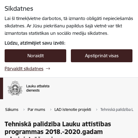
Pāriet uz lapas saturu
Sīkdatnes
Spied
lai meklētu
Enter
Lai šī tīmekļvietne darbotos, tā izmanto obligāti nepieciešamās
sīkdatnes. Ar Jūsu piekrišanu papildus šajā vietnē var tikt
izmantotas statistikas un sociālo mediju sīkdatnes.
Lūdzu, atzīmējiet savu izvēli:
Noraidīt
Apstiprināt visas
Pārvaldīt sīkdatnes
Sākums
Par mums
LAD īstenotie projekti
Tehniskā palīdzība La
Tehniskā palīdzība Lauku attīstības
programmas 2018.-2020.gadam