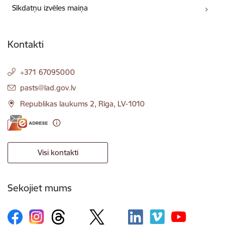
Sīkdatņu izvēles maiņa
Kontakti
+371 67095000
E-pasts:
pasts@lad.gov.lv
Republikas laukums 2, Rīga, LV-1010
Visi kontakti
Sekojiet mums