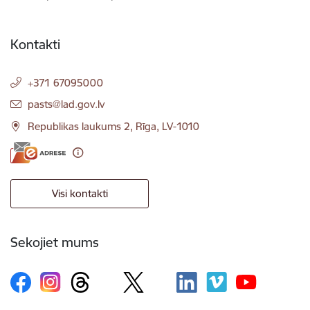
Kontakti
+371 67095000
E-pasts:
pasts@lad.gov.lv
Republikas laukums 2, Rīga, LV-1010
Visi kontakti
Sekojiet mums