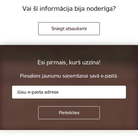
Vai šī informācija bija noderīga?
Sniegt atsauksmi
Esi pirmais, kurš uzzina!
Piesakies jaunumu saņemšanai savā e-pastā.
Kājene