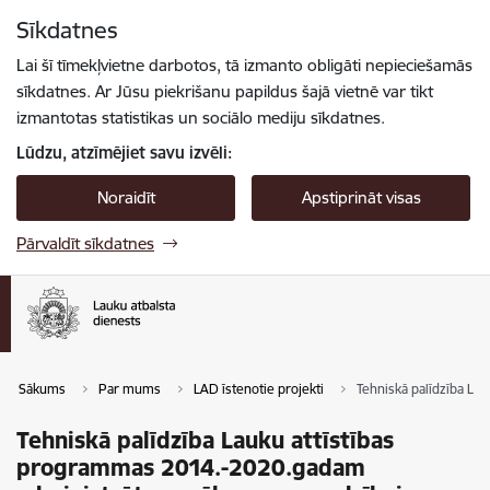
Pāriet uz lapas saturu
Sīkdatnes
Spied
lai meklētu
Enter
Lai šī tīmekļvietne darbotos, tā izmanto obligāti nepieciešamās
sīkdatnes. Ar Jūsu piekrišanu papildus šajā vietnē var tikt
izmantotas statistikas un sociālo mediju sīkdatnes.
Lūdzu, atzīmējiet savu izvēli:
Noraidīt
Apstiprināt visas
Pārvaldīt sīkdatnes
Sākums
Par mums
LAD īstenotie projekti
Tehniskā palīdzība La
Tehniskā palīdzība Lauku attīstības
programmas 2014.-2020.gadam