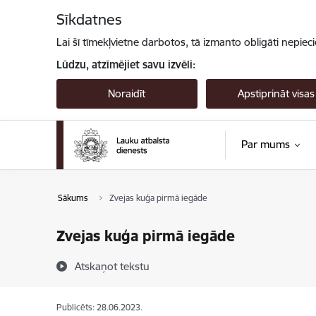
Pāriet uz lapas saturu
Sīkdatnes
Lai šī tīmekļvietne darbotos, tā izmanto obligāti nepiec
Lūdzu, atzīmējiet savu izvēli:
Noraidīt
Apstiprināt visas
Par mums
Sākums
Zvejas kuģa pirmā iegāde
Zvejas kuģa pirmā iegāde
Atskaņot tekstu
Publicēts: 28.06.2023.