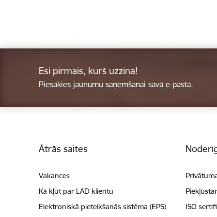
Esi pirmais, kurš uzzina!
Piesakies jaunumu saņemšanai savā e-pastā.
Kājene
Ātrās saites
Noderīg
Vakances
Privātuma
Kā kļūt par LAD klientu
Piekļūsta
Elektroniskā pieteikšanās sistēma (EPS)
ISO sertif