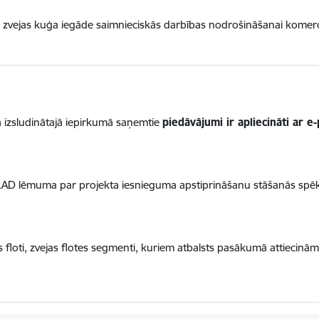
a zvejas kuģa iegāde saimnieciskās darbības nodrošināšanai komerci
ā izsludinātajā iepirkumā saņemtie
piedāvājumi ir apliecināti ar e
o LAD lēmuma par projekta iesnieguma apstiprināšanu stāšanās spē
 floti, zvejas flotes segmenti, kuriem atbalsts pasākumā attiecin