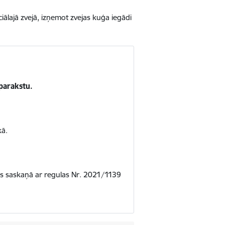
ālajā zvejā, izņemot zvejas kuģa iegādi
-parakstu.
kā.
āms saskaņā ar regulas Nr. 2021/1139