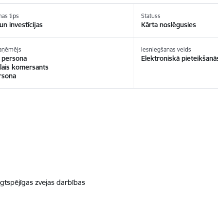
as tips
Statuss
un investīcijas
Kārta noslēgusies
saņēmējs
Iesniegšanas veids
a persona
Elektroniskā pieteikšanā
ālais komersants
rsona
ilgtspējīgas zvejas darbības