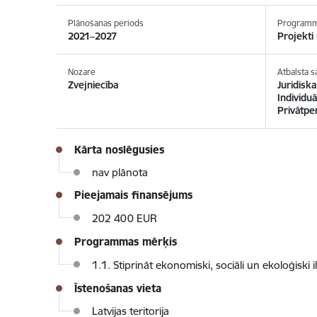
Plānošanas periods
Programm
2021–2027
Projekti 
Nozare
Atbalsta 
Zvejniecība
Juridisk
Individu
Privātpe
Kārta noslēgusies
nav plānota
Pieejamais finansējums
202 400 EUR
Programmas mērķis
1.1. Stiprināt ekonomiski, sociāli un ekoloģiski 
Īstenošanas vieta
Latvijas teritorija