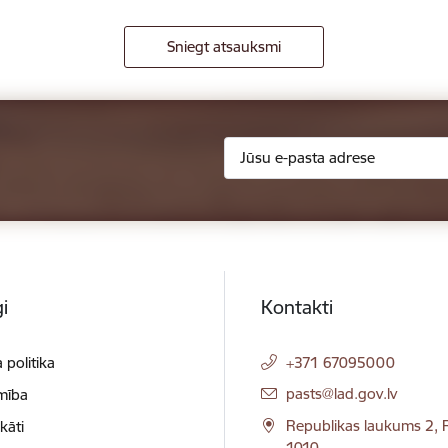
Sniegt atsauksmi
i
Kontakti
 politika
+371 67095000
E-pasts:
pasts@lad.gov.lv
mība
Republikas laukums 2, R
ikāti
1010