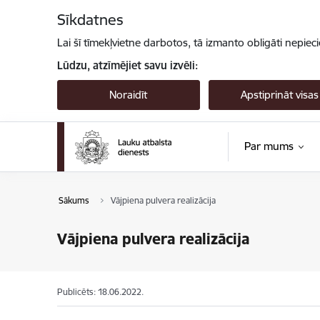
Pāriet uz lapas saturu
Sīkdatnes
Lai šī tīmekļvietne darbotos, tā izmanto obligāti nepiec
Lūdzu, atzīmējiet savu izvēli:
Noraidīt
Apstiprināt visas
Par mums
Sākums
Vājpiena pulvera realizācija
Vājpiena pulvera realizācija
Publicēts: 18.06.2022.