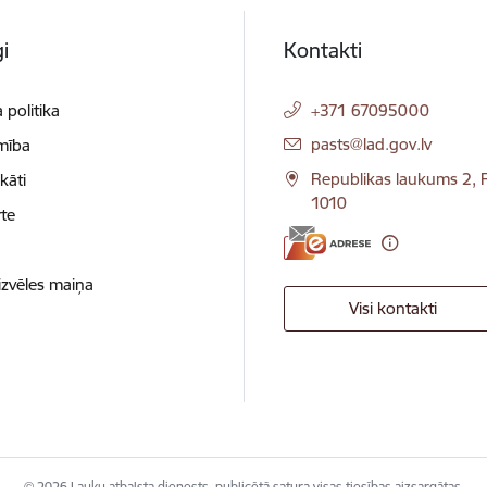
i
Kontakti
 politika
+371 67095000
E-pasts:
pasts@lad.gov.lv
mība
Republikas laukums 2, R
ikāti
1010
te
izvēles maiņa
Visi kontakti
© 2026 Lauku atbalsta dienests, publicētā satura visas tiesības aizsargātas.