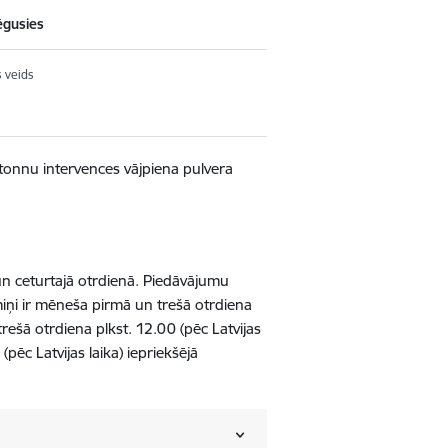
ēgusies
 veids
tonnu intervences vājpiena pulvera
un ceturtajā otrdienā. Piedāvājumu
iņi ir mēneša pirmā un trešā otrdiena
trešā otrdiena plkst. 12.00 (pēc Latvijas
(pēc Latvijas laika) iepriekšējā