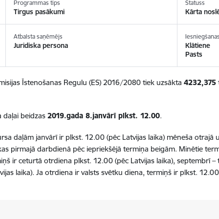
Programmas tips
Statuss
Tirgus pasākumi
Kārta nosl
Atbalsta saņēmējs
Iesniegšanas
Juridiska persona
Klātiene
Pasts
omisijas Īstenošanas Regulu (ES) 2016/2080 tiek uzsākta
4232,375
 daļai beidzas
2019.gada 8.janvārī
plkst. 12.00
.
 daļām janvārī ir plkst. 12.00 (pēc Latvijas laika) mēneša otrajā 
s pirmajā darbdienā pēc iepriekšējā termiņa beigām. Minētie term
iņš ir ceturtā otrdiena plkst. 12.00 (pēc Latvijas laika), septembrī – 
jas laika). Ja otrdiena ir valsts svētku diena, termiņš ir plkst. 12.00 