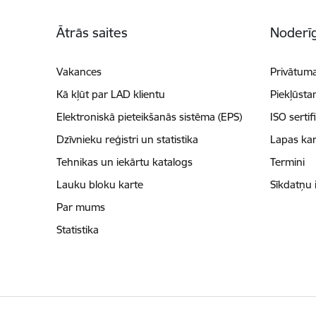
Kājene
Ātrās saites
Noderīg
Vakances
Privātuma
Kā kļūt par LAD klientu
Piekļūsta
Elektroniskā pieteikšanās sistēma (EPS)
ISO sertif
Dzīvnieku reģistri un statistika
Lapas kar
Tehnikas un iekārtu katalogs
Termini
Lauku bloku karte
Sīkdatņu 
Par mums
Statistika