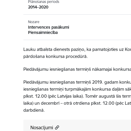
Plānošanas periods
2014–2020
Nozare
Intervences pasākumi
Piensaimniecība
Lauku atbalsta dienests paziņo, ka pamatojoties uz K
pārdošana konkursa procedūrā.
Piedāvājumu iesniegšanas termiņš nākamajai konkursa
Piedāvājumu iesniegšanas termiņš 2019. gadam konkursa
iesniegšanas termiņi turpmākajām konkursa daļām sāka
plkst. 12.00 (pēc Latvijas laika). Tomēr augustā šis term
laika) un decembrī – otrā otrdiena plkst. 12.00 (pēc Latvi
darbdienā.
Nosacījumi