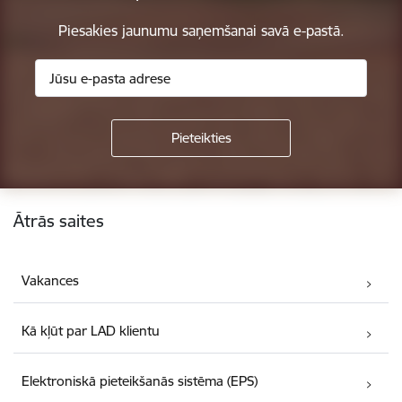
Piesakies jaunumu saņemšanai savā e-pastā.
Kājene
Ātrās saites
Vakances
Kā kļūt par LAD klientu
Elektroniskā pieteikšanās sistēma (EPS)