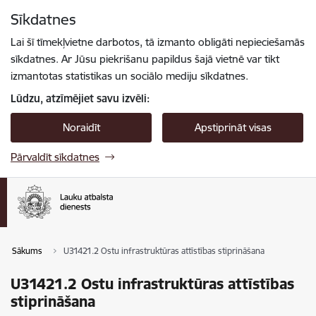
Pāriet uz lapas saturu
Sīkdatnes
Spied
lai meklētu
Enter
Lai šī tīmekļvietne darbotos, tā izmanto obligāti nepieciešamās
sīkdatnes. Ar Jūsu piekrišanu papildus šajā vietnē var tikt
izmantotas statistikas un sociālo mediju sīkdatnes.
Lūdzu, atzīmējiet savu izvēli:
Noraidīt
Apstiprināt visas
Pārvaldīt sīkdatnes
Sākums
U31421.2 Ostu infrastruktūras attīstības stiprināšana
U31421.2 Ostu infrastruktūras attīstības
stiprināšana