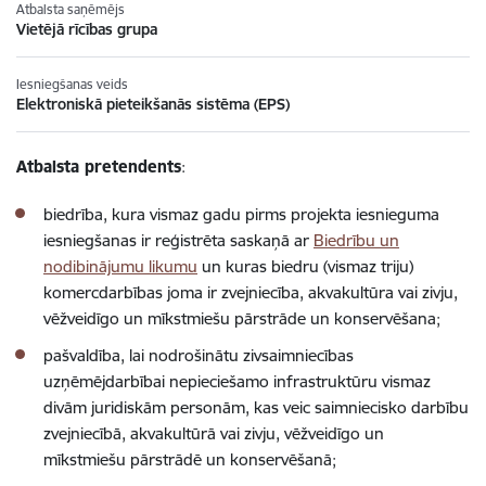
Atbalsta saņēmējs
Vietējā rīcības grupa
Iesniegšanas veids
Elektroniskā pieteikšanās sistēma (EPS)
Atbalsta pretendents
:
biedrība, kura vismaz gadu pirms projekta iesnieguma
iesniegšanas ir reģistrēta saskaņā ar
Biedrību un
nodibinājumu likumu
un kuras biedru (vismaz triju)
komercdarbības joma ir zvejniecība, akvakultūra vai zivju,
vēžveidīgo un mīkstmiešu pārstrāde un konservēšana;
pašvaldība, lai nodrošinātu zivsaimniecības
uzņēmējdarbībai nepieciešamo infrastruktūru vismaz
divām juridiskām personām, kas veic saimniecisko darbību
zvejniecībā, akvakultūrā vai zivju, vēžveidīgo un
mīkstmiešu pārstrādē un konservēšanā;