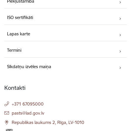
Piekļūstamība
ISO sertifikāti
Lapas karte
Termini
Sīkdatņu izvēles maiņa
Kontakti
+371 67095000
E-pasts:
pasts@lad.gov.lv
Republikas laukums 2, Rīga, LV-1010