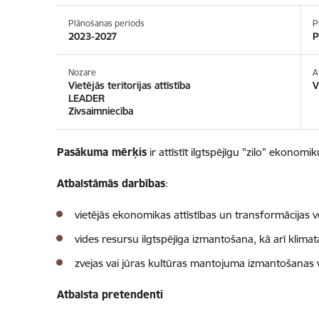
Plānošanas periods
P
2023-2027
P
Nozare
A
Vietējās teritorijas attīstība
V
LEADER
Zivsaimniecība
Pasākuma mērķis
ir attīstīt ilgtspējīgu "zilo" ekonom
Atbalstāmās darbības
:
vietējās ekonomikas attīstības un transformācijas 
vides resursu ilgtspējīga izmantošana, kā arī klim
zvejas vai jūras kultūras mantojuma izmantošanas 
Atbalsta pretendenti