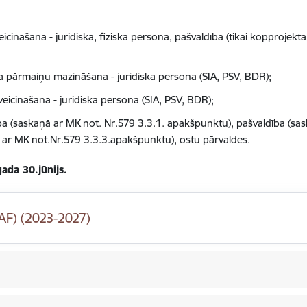
icināšana - juridiska, fiziska persona, pašvaldība (tikai kopprojekta
ta pārmaiņu mazināšana - juridiska persona (SIA, PSV, BDR);
eicināšana - juridiska persona (SIA, PSV, BDR);
rība (saskaņā ar MK not. Nr.579 3.3.1. apakšpunktu), pašvaldība (s
ā ar MK not.Nr.579 3.3.3.apakšpunktu), ostu pārvaldes.
ada 30.jūnijs.
AF) (2023-2027)