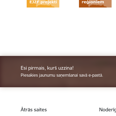
Esi pirmais, kurš uzzina!
Piesakies jaunumu saņemšanai savā e-pastā.
Kājene
Ātrās saites
Noderīg