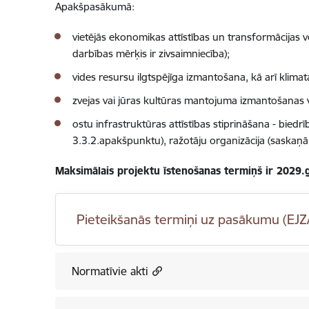
Apakšpasākumā:
vietējās ekonomikas attīstības un transformācijas ve
darbības mērķis ir zivsaimniecība);
vides resursu ilgtspējīga izmantošana, kā arī klima
zvejas vai jūras kultūras mantojuma izmantošanas v
ostu infrastruktūras attīstības stiprināšana - bied
3.3.2.apakšpunktu), ražotāju organizācija (saskaņ
Maksimālais projektu īstenošanas termiņš ir 2029.g
Pieteikšanās termiņi uz pasākumu (EJZ
Normatīvie akti