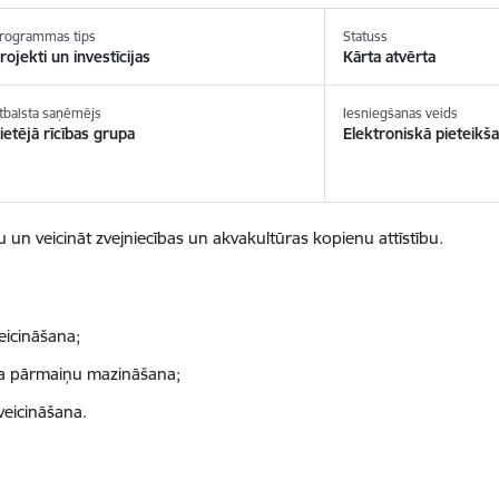
rogrammas tips
Statuss
rojekti un investīcijas
Kārta atvērta
tbalsta saņēmējs
Iesniegšanas veids
ietējā rīcības grupa
Elektroniskā pieteikš
iku un veicināt zvejniecības un akvakultūras kopienu attīstību.
veicināšana
;
ata pārmaiņu mazināšana;
veicināšana.