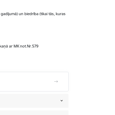
 gadījumā) un biedrība (tikai tās, kuras
askaņā ar MK not.Nr.579