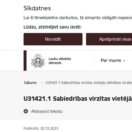
Pāriet uz lapas saturu
Sīkdatnes
Lai šī tīmekļvietne darbotos, tā izmanto obligāti nepiec
Lūdzu, atzīmējiet savu izvēli:
Noraidīt
Apstiprināt visas
Par mums
Sākums
U31421.1 Sabiedrības virzītas vietējās attīstības strat
U31421.1 Sabiedrības virzītas vietējā
Atskaņot tekstu
Publicēts: 20.12.2023.