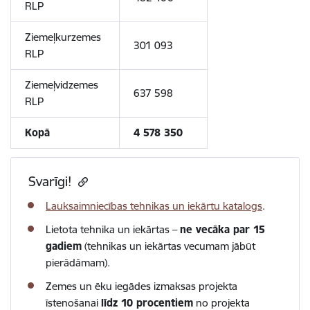
RLP
Ziemeļkurzemes
301 093
RLP
Ziemeļvidzemes
637 598
RLP
Kopā
4 578 350
Svarīgi!
Lauksaimniecības tehnikas un iekārtu katalogs
.
Lietota tehnika un iekārtas –
ne vecāka par 15
gadiem
(tehnikas un iekārtas vecumam jābūt
pierādāmam).
Zemes un ēku iegādes izmaksas projekta
īstenošanai
līdz 10 procentiem
no projekta