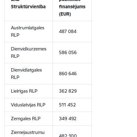
Struktūrvienība
finansējums
(EUR)
Austrumlatgales
487 084
RLP
Dienvidkurzemes
586 056
RLP
Dienvidlatgales
860 646
RLP
Lielrīgas RLP
362 829
Viduslatvijas RLP
511 452
Zemgales RLP
349 492
Ziemeļaustrumu
482 100