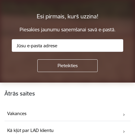
Esi pirmais, kurš uzzina!
Piesakies jaunumu saņemšanai savā e-pastā.
Kājene
Ātrās saites
Vakances
Kā kļūt par LAD klientu