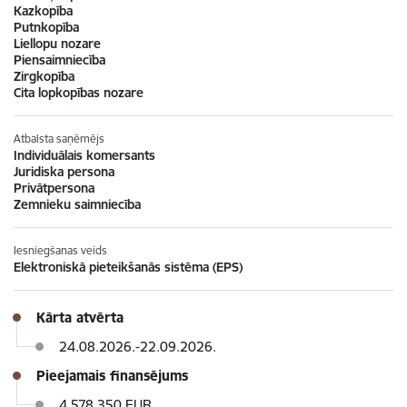
Kazkopība
Putnkopība
Liellopu nozare
Piensaimniecība
Zirgkopība
Cita lopkopības nozare
Atbalsta saņēmējs
Individuālais komersants
Juridiska persona
Privātpersona
Zemnieku saimniecība
Iesniegšanas veids
Elektroniskā pieteikšanās sistēma (EPS)
Kārta atvērta
24.08.2026.-22.09.2026.
Pieejamais finansējums
4 578 350 EUR