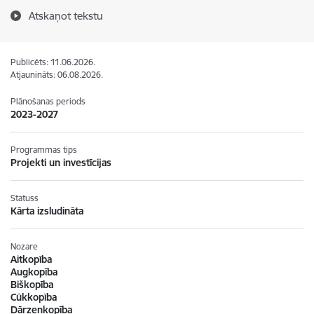
Atskaņot tekstu
Publicēts: 11.06.2026.
Atjaunināts: 06.08.2026.
Plānošanas periods
2023-2027
Programmas tips
Projekti un investīcijas
Statuss
Kārta izsludināta
Nozare
Aitkopība
Augkopība
Biškopība
Cūkkopība
Dārzeņkopība