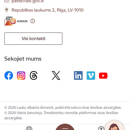
E-pasts:
pasts@lad.gov.lv
Republikas laukums 2, Rīga, LV-1010
Visi kontakti
Sekojiet mums
© 2026 Lauku atbalsta dienests, publicētā satura visas tiesības aizsargātas.
© 2020 Valsts kanceleja, Tīmekļvietņu vienotās platformas visas tiesības
aizsargātas.