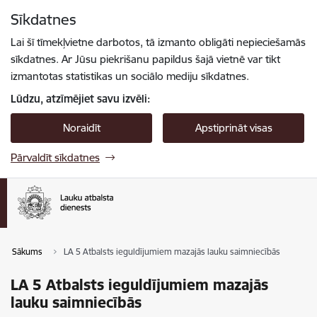
Pāriet uz lapas saturu
Sīkdatnes
Spied
lai meklētu
Enter
Lai šī tīmekļvietne darbotos, tā izmanto obligāti nepieciešamās
sīkdatnes. Ar Jūsu piekrišanu papildus šajā vietnē var tikt
izmantotas statistikas un sociālo mediju sīkdatnes.
Lūdzu, atzīmējiet savu izvēli:
Noraidīt
Apstiprināt visas
Pārvaldīt sīkdatnes
Sākums
LA 5 Atbalsts ieguldījumiem mazajās lauku saimniecībās
LA 5 Atbalsts ieguldījumiem mazajās
lauku saimniecībās