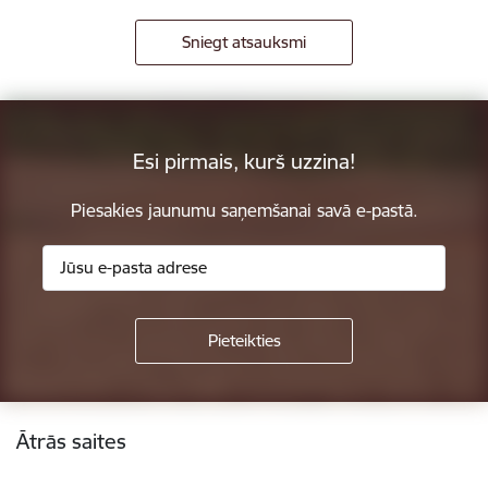
Sniegt atsauksmi
Esi pirmais, kurš uzzina!
Piesakies jaunumu saņemšanai savā e-pastā.
Kājene
Ātrās saites