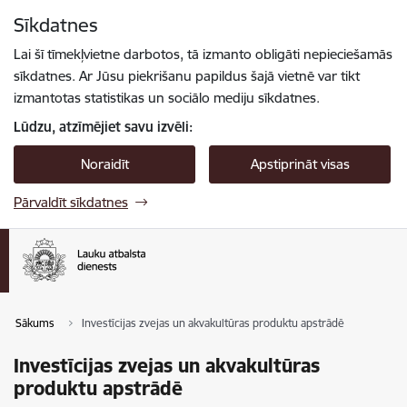
Pāriet uz lapas saturu
Sīkdatnes
Spied
lai meklētu
Enter
Lai šī tīmekļvietne darbotos, tā izmanto obligāti nepieciešamās
sīkdatnes. Ar Jūsu piekrišanu papildus šajā vietnē var tikt
izmantotas statistikas un sociālo mediju sīkdatnes.
Lūdzu, atzīmējiet savu izvēli:
Noraidīt
Apstiprināt visas
Pārvaldīt sīkdatnes
Sākums
Investīcijas zvejas un akvakultūras produktu apstrādē
Investīcijas zvejas un akvakultūras
produktu apstrādē