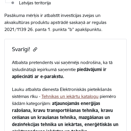
Latvijas teritorija
Pasākuma mērķis ir atbalstīt investīcijas zvejas un
akvakultūras produktu apstrādē saskaņā ar regulas
2021/1139 26. panta 1. punkta "b" apakšpunktu.
Svarīgi!
Atbalsta pretendents vai saņēmējs nodrošina, ka tā
izsludinātajā iepirkumā saņemtie
piedāvājumi ir
apliecināti ar e-parakstu.
Lauku atbalsta dienesta Elektroniskās pieteikšanās
sistēmas rīku -
Tehnikas un iekārtu katalogu
piemēro
šādām kategorijām:
atjaunojamās enerģijas
ražošana, kravu transportēšanas tehnika, kravu
celšanas un kraušanas tehnika, mazgāšanas un
dezinfekcijas tehnika un iekārtas, enerģētiskās un