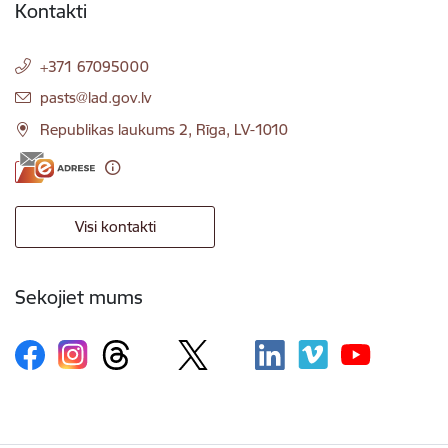
Kontakti
+371 67095000
E-pasts:
pasts@lad.gov.lv
Republikas laukums 2, Rīga, LV-1010
Visi kontakti
Sekojiet mums