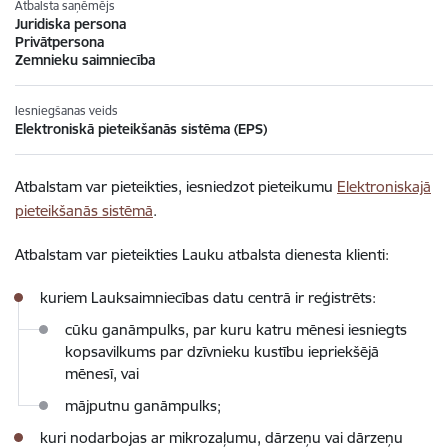
Atbalsta saņēmējs
Juridiska persona
Privātpersona
Zemnieku saimniecība
Iesniegšanas veids
Elektroniskā pieteikšanās sistēma (EPS)
Atbalstam var pieteikties, iesniedzot pieteikumu
Elektroniskajā
pieteikšanās sistēmā
.
Atbalstam var pieteikties Lauku atbalsta dienesta klienti:
kuriem Lauksaimniecības datu centrā ir reģistrēts:
cūku ganāmpulks, par kuru katru mēnesi iesniegts
kopsavilkums par dzīvnieku kustību iepriekšējā
mēnesī, vai
mājputnu ganāmpulks;
kuri nodarbojas ar mikrozaļumu, dārzeņu vai dārzeņu