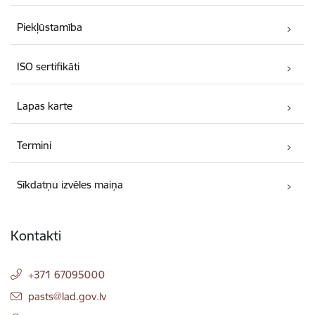
Piekļūstamība
ISO sertifikāti
Lapas karte
Termini
Sīkdatņu izvēles maiņa
Kontakti
+371 67095000
E-pasts:
pasts@lad.gov.lv