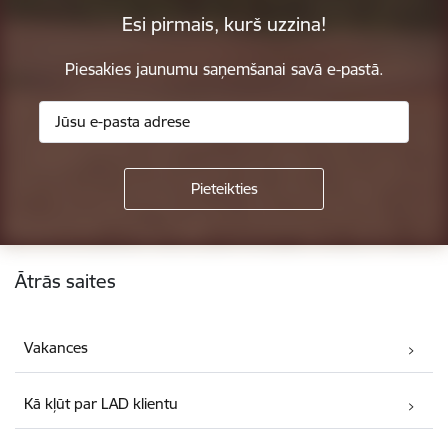
Esi pirmais, kurš uzzina!
Piesakies jaunumu saņemšanai savā e-pastā.
Kājene
Ātrās saites
Vakances
Kā kļūt par LAD klientu