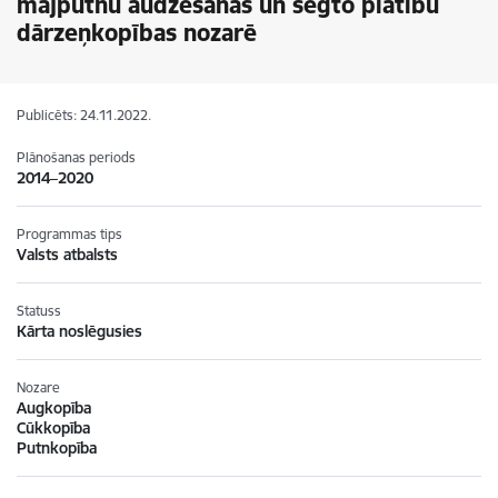
mājputnu audzēšanas un segto platību
dārzeņkopības nozarē
Publicēts: 24.11.2022.
Plānošanas periods
2014–2020
Programmas tips
Valsts atbalsts
Statuss
Kārta noslēgusies
Nozare
Augkopība
Cūkkopība
Putnkopība