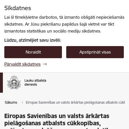
Pāriet uz lapas saturu
Sīkdatnes
Spied
lai meklētu
Enter
Lai šī tīmekļvietne darbotos, tā izmanto obligāti nepieciešamās
sīkdatnes. Ar Jūsu piekrišanu papildus šajā vietnē var tikt
izmantotas statistikas un sociālo mediju sīkdatnes.
Lūdzu, atzīmējiet savu izvēli:
Noraidīt
Apstiprināt visas
Pārvaldīt sīkdatnes
Sākums
Eiropas Savienības un valsts ārkārtas pielāgošanas atbalsts cūk
Eiropas Savienības un valsts ārkārtas
pielāgošanas atbalsts cūkkopības,