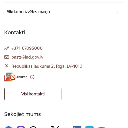
Sīkdatņu izvēles maiņa
Kontakti
+371 67095000
E-pasts:
pasts@lad.gov.lv
Republikas laukums 2, Rīga, LV-1010
Visi kontakti
Sekojiet mums