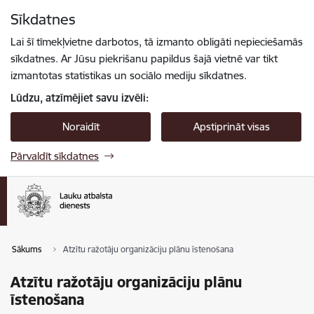
Pāriet uz lapas saturu
Sīkdatnes
Spied
lai meklētu
Enter
Lai šī tīmekļvietne darbotos, tā izmanto obligāti nepieciešamās
sīkdatnes. Ar Jūsu piekrišanu papildus šajā vietnē var tikt
izmantotas statistikas un sociālo mediju sīkdatnes.
Lūdzu, atzīmējiet savu izvēli:
Noraidīt
Apstiprināt visas
Pārvaldīt sīkdatnes
Sākums
Atzītu ražotāju organizāciju plānu īstenošana
Atzītu ražotāju organizāciju plānu
īstenošana