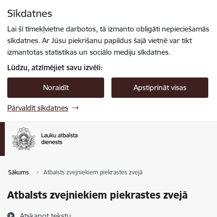
Pāriet uz lapas saturu
Sīkdatnes
Spied
lai meklētu
Enter
Lai šī tīmekļvietne darbotos, tā izmanto obligāti nepieciešamās
sīkdatnes. Ar Jūsu piekrišanu papildus šajā vietnē var tikt
izmantotas statistikas un sociālo mediju sīkdatnes.
Lūdzu, atzīmējiet savu izvēli:
Noraidīt
Apstiprināt visas
Pārvaldīt sīkdatnes
Sākums
Atbalsts zvejniekiem piekrastes zvejā
Atbalsts zvejniekiem piekrastes zvejā
Atskaņot tekstu