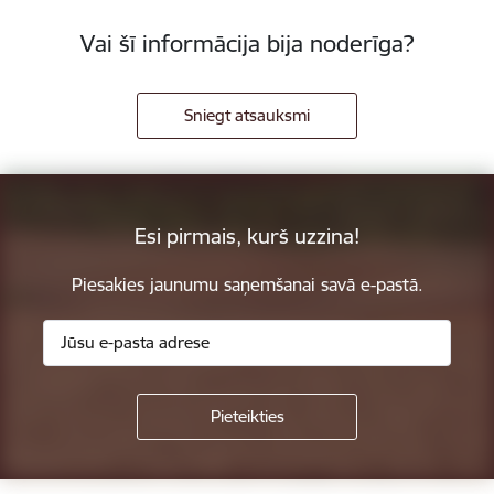
Vai šī informācija bija noderīga?
Sniegt atsauksmi
Esi pirmais, kurš uzzina!
Piesakies jaunumu saņemšanai savā e-pastā.
Kājene