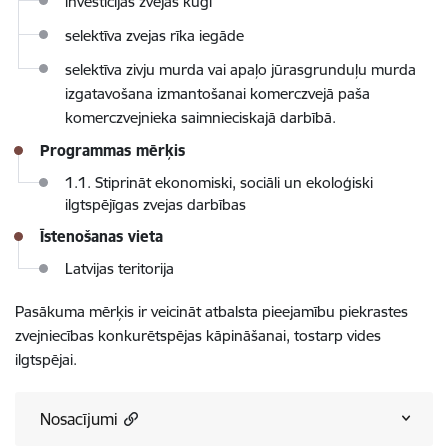
investīcijas zvejas kuģī
selektīva zvejas rīka iegāde
selektīva zivju murda vai apaļo jūrasgrunduļu murda
izgatavošana izmantošanai komerczvejā paša
komerczvejnieka saimnieciskajā darbībā.
Programmas mērķis
1.1. Stiprināt ekonomiski, sociāli un ekoloģiski
ilgtspējīgas zvejas darbības
Īstenošanas vieta
Latvijas teritorija
Pasākuma mērķis ir veicināt atbalsta pieejamību piekrastes
zvejniecības konkurētspējas kāpināšanai, tostarp vides
ilgtspējai.
Nosacījumi