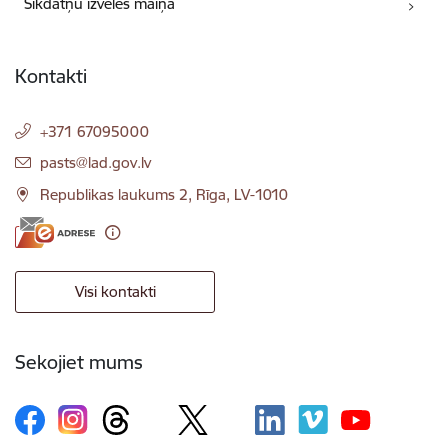
Sīkdatņu izvēles maiņa
Kontakti
+371 67095000
E-pasts:
pasts@lad.gov.lv
Republikas laukums 2, Rīga, LV-1010
Visi kontakti
Sekojiet mums