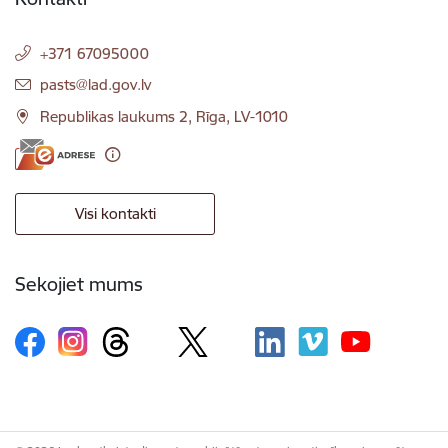
+371 67095000
E-pasts:
pasts@lad.gov.lv
Republikas laukums 2, Rīga, LV-1010
Visi kontakti
Sekojiet mums