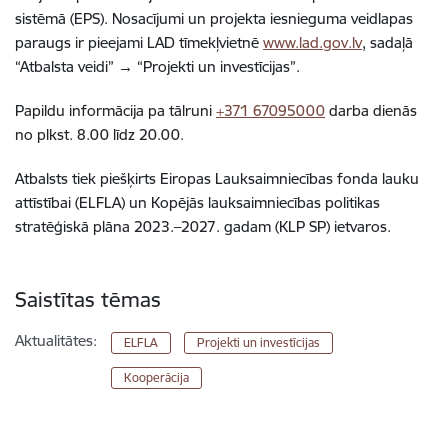
sistēmā (EPS). Nosacījumi un projekta iesnieguma veidlapas
paraugs ir pieejami LAD tīmekļvietnē
www.lad.gov.lv
, sadaļā
“Atbalsta veidi” → “Projekti un investīcijas”.
Papildu informācija pa tālruni
+371 67095000
darba dienās
no plkst. 8.00 līdz 20.00.
Atbalsts tiek piešķirts Eiropas Lauksaimniecības fonda lauku
attīstībai (ELFLA) un Kopējās lauksaimniecības politikas
stratēģiskā plāna 2023.–2027. gadam (KLP SP) ietvaros.
Saistītas tēmas
Aktualitātes:
ELFLA
Projekti un investīcijas
Kooperācija