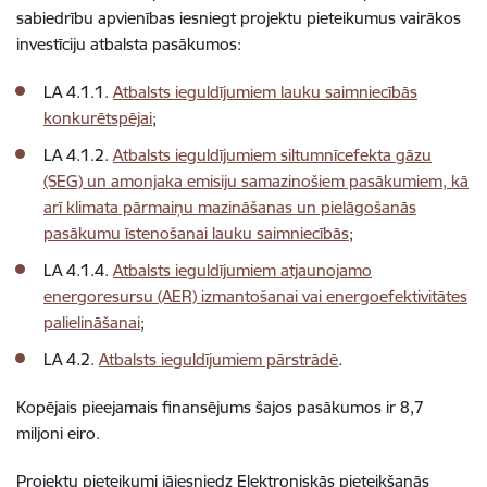
sabiedrību apvienības iesniegt projektu pieteikumus vairākos
investīciju atbalsta pasākumos:
LA 4.1.1.
Atbalsts ieguldījumiem lauku saimniecībās
konkurētspējai
;
LA 4.1.2.
Atbalsts ieguldījumiem siltumnīcefekta gāzu
(SEG) un amonjaka emisiju samazinošiem pasākumiem, kā
arī klimata pārmaiņu mazināšanas un pielāgošanās
pasākumu īstenošanai lauku saimniecībās
;
LA 4.1.4.
Atbalsts ieguldījumiem atjaunojamo
energoresursu (AER) izmantošanai vai energoefektivitātes
palielināšanai
;
LA 4.2.
Atbalsts ieguldījumiem pārstrādē
.
Kopējais pieejamais finansējums šajos pasākumos ir 8,7
miljoni eiro.
Projektu pieteikumi jāiesniedz Elektroniskās pieteikšanās