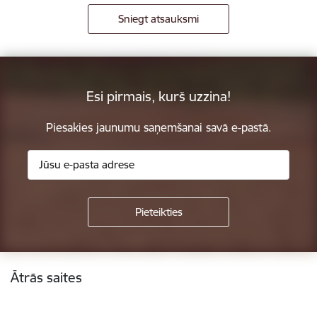
Sniegt atsauksmi
Esi pirmais, kurš uzzina!
Piesakies jaunumu saņemšanai savā e-pastā.
Kājene
Ātrās saites