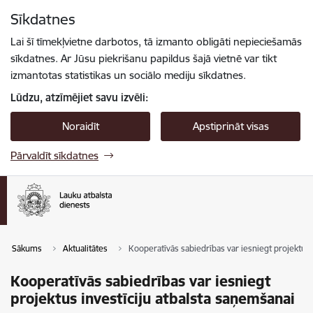
Pāriet uz lapas saturu
Sīkdatnes
Spied
lai meklētu
Enter
Lai šī tīmekļvietne darbotos, tā izmanto obligāti nepieciešamās
sīkdatnes. Ar Jūsu piekrišanu papildus šajā vietnē var tikt
izmantotas statistikas un sociālo mediju sīkdatnes.
Lūdzu, atzīmējiet savu izvēli:
Noraidīt
Apstiprināt visas
Pārvaldīt sīkdatnes
Sākums
Aktualitātes
Kooperatīvās sabiedrības var iesniegt projektus 
Kooperatīvās sabiedrības var iesniegt
projektus investīciju atbalsta saņemšanai