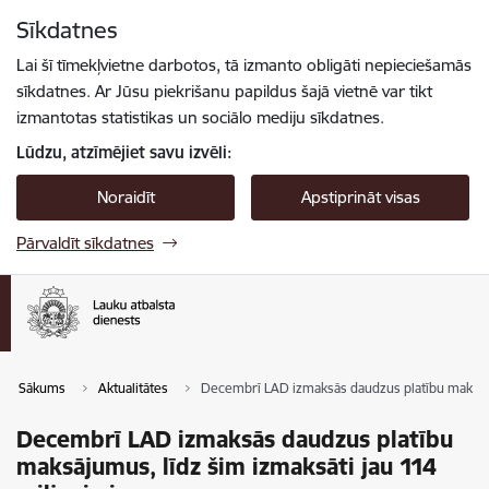
Pāriet uz lapas saturu
Sīkdatnes
Spied
lai meklētu
Enter
Lai šī tīmekļvietne darbotos, tā izmanto obligāti nepieciešamās
sīkdatnes. Ar Jūsu piekrišanu papildus šajā vietnē var tikt
izmantotas statistikas un sociālo mediju sīkdatnes.
Lūdzu, atzīmējiet savu izvēli:
Noraidīt
Apstiprināt visas
Pārvaldīt sīkdatnes
Sākums
Aktualitātes
Decembrī LAD izmaksās daudzus platību maksājum
Decembrī LAD izmaksās daudzus platību
maksājumus, līdz šim izmaksāti jau 114