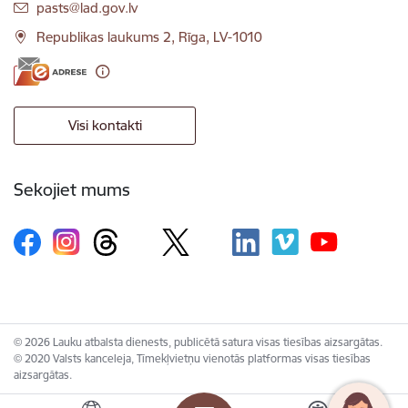
E-pasts:
pasts@lad.gov.lv
Republikas laukums 2, Rīga, LV-1010
Visi kontakti
Sekojiet mums
© 2026 Lauku atbalsta dienests, publicētā satura visas tiesības aizsargātas.
© 2020 Valsts kanceleja, Tīmekļvietņu vienotās platformas visas tiesības
aizsargātas.