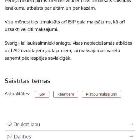
Pēdējā nedēļā pirms Ziemassvētkiem tiks izmaksāts saistītais
ienākumu atbalsts par aitām un par kazām.
Visu mēnesi tiks izmaksāts arī ISIP gala maksājums, kā arī
uzsākti vēl citi maksājumi.
Svarīgi, lai lauksaimnieki sniegtu visas nepieciešamās atbildes
uz LAD uzdotajiem jautājumiem, lai maksājumus varētu
saņemt pēc iespējas savlaicīgāk.
Saistītas tēmas
Aktualitātes:
ISIP
Klientiem
Platību maksājumi
Drukāt lapu
Dalīties