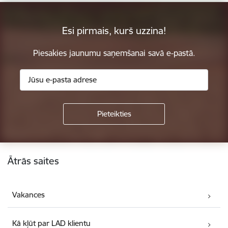
Esi pirmais, kurš uzzina!
Piesakies jaunumu saņemšanai savā e-pastā.
Kājene
Ātrās saites
Vakances
Kā kļūt par LAD klientu