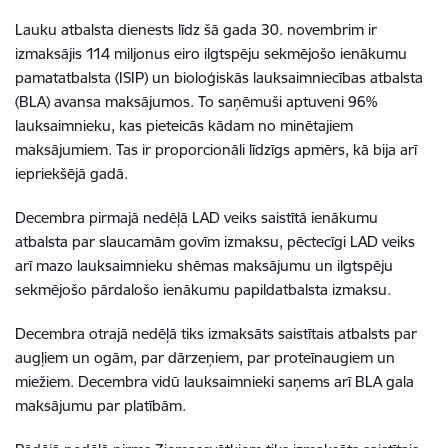
Lauku atbalsta dienests līdz šā gada 30. novembrim ir
izmaksājis 114 miljonus eiro ilgtspēju sekmējošo ienākumu
pamatatbalsta (ISIP) un bioloģiskās lauksaimniecības atbalsta
(BLA) avansa maksājumos. To saņēmuši aptuveni 96%
lauksaimnieku, kas pieteicās kādam no minētajiem
maksājumiem. Tas ir proporcionāli līdzīgs apmērs, kā bija arī
iepriekšējā gadā.
Decembra pirmajā nedēļā LAD veiks saistītā ienākumu
atbalsta par slaucamām govīm izmaksu, pēctecīgi LAD veiks
arī mazo lauksaimnieku shēmas maksājumu un ilgtspēju
sekmējošo pārdalošo ienākumu papildatbalsta izmaksu.
Decembra otrajā nedēļā tiks izmaksāts saistītais atbalsts par
augļiem un ogām, par dārzeņiem, par proteīnaugiem un
miežiem. Decembra vidū lauksaimnieki saņems arī BLA gala
maksājumu par platībām.