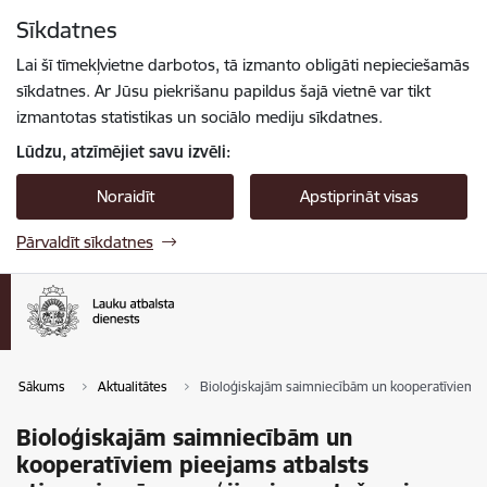
Pāriet uz lapas saturu
Sīkdatnes
Spied
lai meklētu
Enter
Lai šī tīmekļvietne darbotos, tā izmanto obligāti nepieciešamās
sīkdatnes. Ar Jūsu piekrišanu papildus šajā vietnē var tikt
izmantotas statistikas un sociālo mediju sīkdatnes.
Lūdzu, atzīmējiet savu izvēli:
Noraidīt
Apstiprināt visas
Pārvaldīt sīkdatnes
Sākums
Aktualitātes
Bioloģiskajām saimniecībām un kooperatīviem pi
Bioloģiskajām saimniecībām un
kooperatīviem pieejams atbalsts