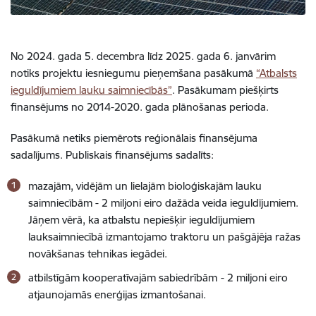
No 2024. gada 5. decembra līdz 2025. gada 6. janvārim
notiks projektu iesniegumu pieņemšana pasākumā
“Atbalsts
ieguldījumiem lauku saimniecībās”
. Pasākumam piešķirts
finansējums no 2014-2020. gada plānošanas perioda.
Pasākumā netiks piemērots reģionālais finansējuma
sadalījums. Publiskais finansējums sadalīts:
mazajām, vidējām un lielajām bioloģiskajām lauku
saimniecībām - 2 miljoni eiro dažāda veida ieguldījumiem.
Jāņem vērā, ka atbalstu nepiešķir ieguldījumiem
lauksaimniecībā izmantojamo traktoru un pašgājēja ražas
novākšanas tehnikas iegādei.
atbilstīgām kooperatīvajām sabiedrībām
- 2 miljoni eiro
atjaunojamās enerģijas izmantošanai.