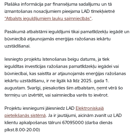
Plašāka informācija par finansējuma sadalījumu un tā
izmantošanas nosacījumiem pieejama LAD tīmekļvietnē
“Atbalsts ieguldījumiem lauku saimniecībās”
.
Pasākumā atbalstāmi ieguldījumi tikai pamatlīdzekļu iegādē un
būvniecībā atjaunojamās enerģijas ražošanas iekārtu
uzstādīšanai.
Iesniegto projektu īstenošanas beigu datums, ja tiek
ieguldītas investīcijas ražošanas pamatlīdzekļu iegādei
vai
būvniecībai, kas saistīta ar atjaunojamās enerģijas ražošanas
iekārtu uzstādīšanu, ir ne ilgāk kā līdz 2025. gada 1.
augustam. Svarīgi, piesakoties šim atbalstam, ņemt vērā šo
termiņu un izvērtēt, vai saimniecība varēs to ievērot.
Projektu iesniegumi jāiesniedz LAD
Elektroniskajā
pieteikšanās sistēmā
. Ja ir jautājumi, aicinām zvanīt uz LAD
klientu apkalpošanas tālruni 67095000 (darba dienās
plkst.8.00-20.00)