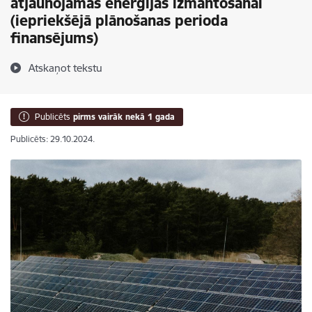
atjaunojamās enerģijas izmantošanai
(iepriekšējā plānošanas perioda
finansējums)
Atskaņot tekstu
Publicēts
pirms vairāk nekā 1 gada
Publicēts: 29.10.2024.