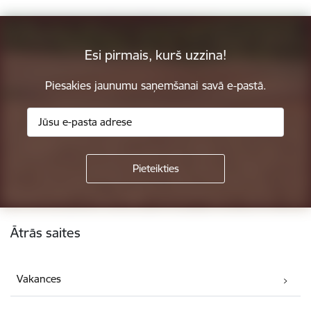
Esi pirmais, kurš uzzina!
Piesakies jaunumu saņemšanai savā e-pastā.
Kājene
Ātrās saites
Vakances