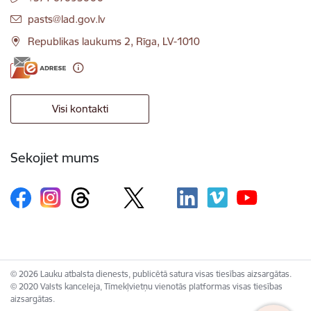
E-pasts:
pasts@lad.gov.lv
Republikas laukums 2, Rīga, LV-1010
Visi kontakti
Sekojiet mums
© 2026 Lauku atbalsta dienests, publicētā satura visas tiesības aizsargātas.
© 2020 Valsts kanceleja, Tīmekļvietņu vienotās platformas visas tiesības
aizsargātas.