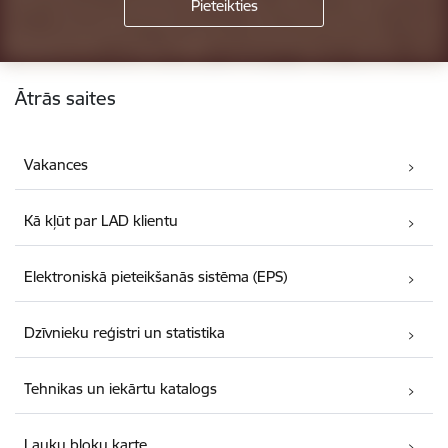
Kājene
Ātrās saites
Vakances
Kā kļūt par LAD klientu
Elektroniskā pieteikšanās sistēma (EPS)
Dzīvnieku reģistri un statistika
Tehnikas un iekārtu katalogs
Lauku bloku karte