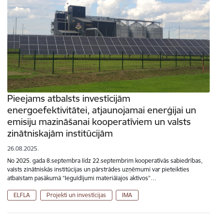
Pieejams atbalsts investīcijām
energoefektivitātei, atjaunojamai enerģijai un
emisiju mazināšanai kooperatīviem un valsts
zinātniskajām institūcijām
26.08.2025.
No 2025. gada 8.septembra līdz 22.septembrim kooperatīvās sabiedrības,
valsts zinātniskās institūcijas un pārstrādes uzņēmumi var pieteikties
atbalstam pasākumā “Ieguldījumi materiālajos aktīvos”…
ELFLA
Projekti un investīcijas
IMA