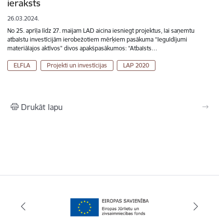
ieraksts
26.03.2024.
No 25. aprīļa līdz 27. maijam LAD aicina iesniegt projektus, lai saņemtu
atbalstu investīcijām ierobežotiem mērķiem pasākuma “Ieguldījumi
materiālajos aktīvos" divos apakšpasākumos: “Atbalsts…
ELFLA
Projekti un investīcijas
LAP 2020
Drukāt lapu