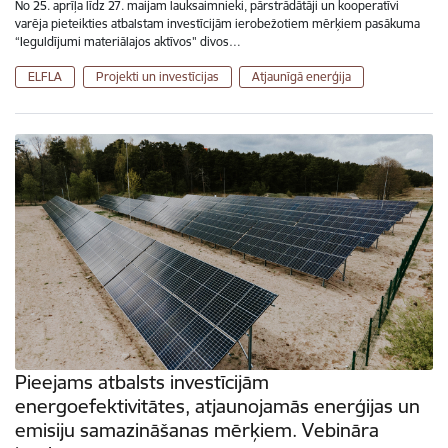
No 25. aprīļa līdz 27. maijam lauksaimnieki, pārstrādātāji un kooperatīvi
varēja pieteikties atbalstam investīcijām ierobežotiem mērķiem pasākuma
“Ieguldījumi materiālajos aktīvos" divos…
ELFLA
Projekti un investīcijas
Atjaunīgā enerģija
Pieejams atbalsts investīcijām
energoefektivitātes, atjaunojamās enerģijas un
emisiju samazināšanas mērķiem. Vebināra