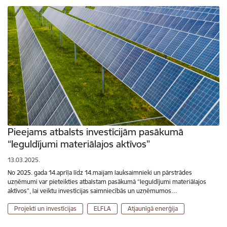
Pieejams atbalsts investīcijām pasākumā
“Ieguldījumi materiālajos aktīvos”
13.03.2025.
No 2025. gada 14.aprīļa līdz 14.maijam lauksaimnieki un pārstrādes
uzņēmumi var pieteikties atbalstam pasākumā “Ieguldījumi materiālajos
aktīvos”, lai veiktu investīcijas saimniecībās un uzņēmumos…
Projekti un investīcijas
ELFLA
Atjaunīgā enerģija