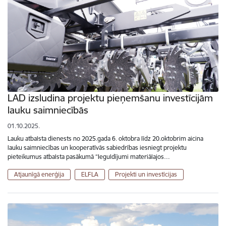
LAD izsludina projektu pieņemšanu investīcijām
lauku saimniecībās
01.10.2025.
Lauku atbalsta dienests no 2025.gada 6. oktobra līdz 20.oktobrim aicina
lauku saimniecības un kooperatīvās sabiedrības iesniegt projektu
pieteikumus atbalsta pasākumā “Ieguldījumi materiālajos…
Atjaunīgā enerģija
ELFLA
Projekti un investīcijas