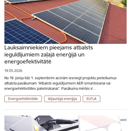
Lauksaimniekiem pieejams atbalsts
ieguldījumiem zaļajā enerģijā un
energoefektivitātē
19.05.2026.
No 19. jūnija līdz 1. septembrim aicinām iesniegt projektu pieteikumus
atbalsta pasākumam “Atbalsts ieguldījumiem AER izmantošanai vai
energoefektivitātes palielināšanai”. Pasākuma mērķis ir…
Energoefektivitāte
Atjaunīgā enerģija
ELFLA