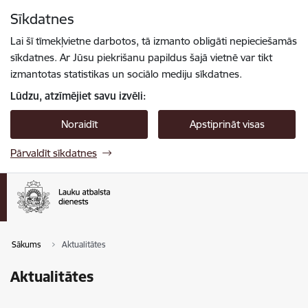
Pāriet uz lapas saturu
Sīkdatnes
Spied
lai meklētu
Enter
Lai šī tīmekļvietne darbotos, tā izmanto obligāti nepieciešamās
sīkdatnes. Ar Jūsu piekrišanu papildus šajā vietnē var tikt
izmantotas statistikas un sociālo mediju sīkdatnes.
Lūdzu, atzīmējiet savu izvēli:
Noraidīt
Apstiprināt visas
Pārvaldīt sīkdatnes
Sākums
Aktualitātes
Aktualitātes