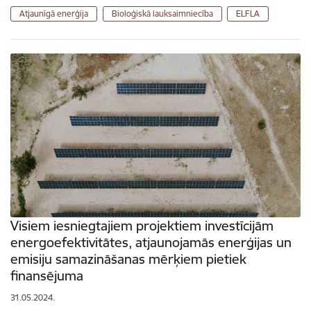
Atjaunīgā enerģija
Bioloģiskā lauksaimniecība
ELFLA
Visiem iesniegtajiem projektiem investīcijām
energoefektivitātes, atjaunojamās enerģijas un
emisiju samazināšanas mērķiem pietiek
finansējuma
31.05.2024.