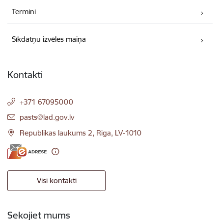
Termini
Sīkdatņu izvēles maiņa
Kontakti
+371 67095000
E-pasts:
pasts@lad.gov.lv
Republikas laukums 2, Rīga, LV-1010
Visi kontakti
Sekojiet mums