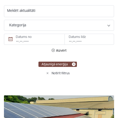
Meklēt aktualitāti
Kategorija
Datums no
Datums līdz
Aizvērt
Atjaunīgā enerģija
Notīrīt filtrus