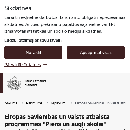
Pāriet uz lapas saturu
Sīkdatnes
Spied
lai meklētu
Enter
Lai šī tīmekļvietne darbotos, tā izmanto obligāti nepieciešamās
sīkdatnes. Ar Jūsu piekrišanu papildus šajā vietnē var tikt
izmantotas statistikas un sociālo mediju sīkdatnes.
Lūdzu, atzīmējiet savu izvēli:
Noraidīt
Apstiprināt visas
Pārvaldīt sīkdatnes
Sākums
Par mums
Iepirkumi
Eiropas Savienības un valsts atbal
Eiropas Savienības un valsts atbalsta
programmas ''Piens un augļi skolai''