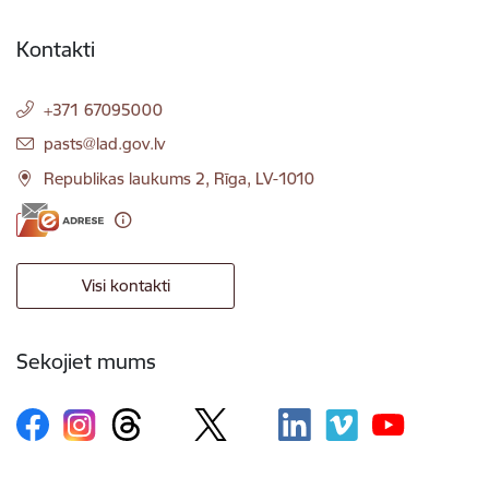
Kontakti
+371 67095000
E-pasts:
pasts@lad.gov.lv
Republikas laukums 2, Rīga, LV-1010
Visi kontakti
Sekojiet mums