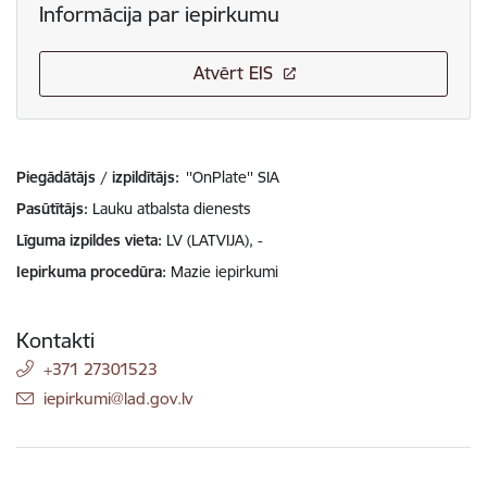
Informācija par iepirkumu
Atvērt EIS
Piegādātājs / izpildītājs:
''OnPlate'' SIA
Pasūtītājs
Lauku atbalsta dienests
Līguma izpildes vieta
LV (LATVIJA), -
Iepirkuma procedūra
Mazie iepirkumi
Kontakti
+371 27301523
E-pasts:
iepirkumi@lad.gov.lv