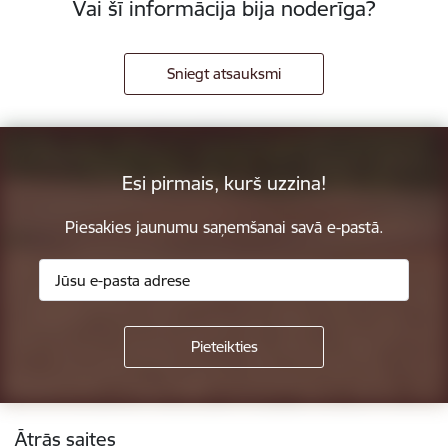
Vai šī informācija bija noderīga?
Sniegt atsauksmi
Esi pirmais, kurš uzzina!
Piesakies jaunumu saņemšanai savā e-pastā.
Kājene
Ātrās saites