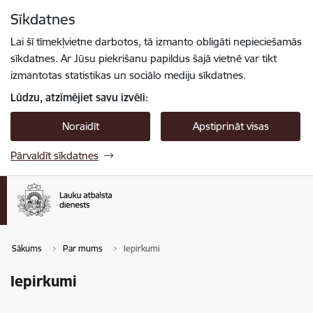
Pāriet uz lapas saturu
Sīkdatnes
Spied
lai meklētu
Enter
Lai šī tīmekļvietne darbotos, tā izmanto obligāti nepieciešamās
sīkdatnes. Ar Jūsu piekrišanu papildus šajā vietnē var tikt
izmantotas statistikas un sociālo mediju sīkdatnes.
Lūdzu, atzīmējiet savu izvēli:
Noraidīt
Apstiprināt visas
Pārvaldīt sīkdatnes
Sākums
Par mums
Iepirkumi
Iepirkumi