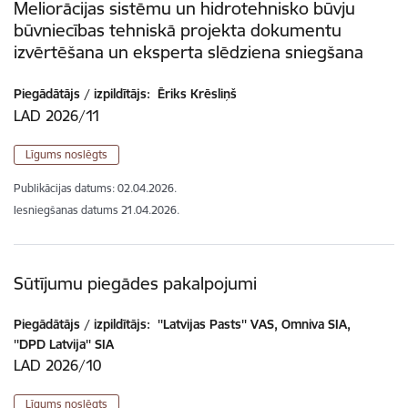
Meliorācijas sistēmu un hidrotehnisko būvju
būvniecības tehniskā projekta dokumentu
izvērtēšana un eksperta slēdziena sniegšana
Piegādātājs / izpildītājs:
Ēriks Krēsliņš
LAD 2026/11
Līgums noslēgts
Publikācijas datums:
02.04.2026.
Iesniegšanas datums
21.04.2026.
Sūtījumu piegādes pakalpojumi
Piegādātājs / izpildītājs:
''Latvijas Pasts'' VAS, Omniva SIA,
''DPD Latvija'' SIA
LAD 2026/10
Līgums noslēgts