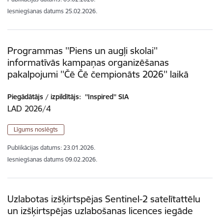
Iesniegšanas datums
25.02.2026.
Programmas ''Piens un augļi skolai''
informatīvās kampaņas organizēšanas
pakalpojumi ''Čē Čē čempionāts 2026'' laikā
Piegādātājs / izpildītājs:
''Inspired'' SIA
LAD 2026/4
Līgums noslēgts
Publikācijas datums:
23.01.2026.
Iesniegšanas datums
09.02.2026.
Uzlabotas izšķirtspējas Sentinel-2 satelītattēlu
un izšķirtspējas uzlabošanas licences iegāde