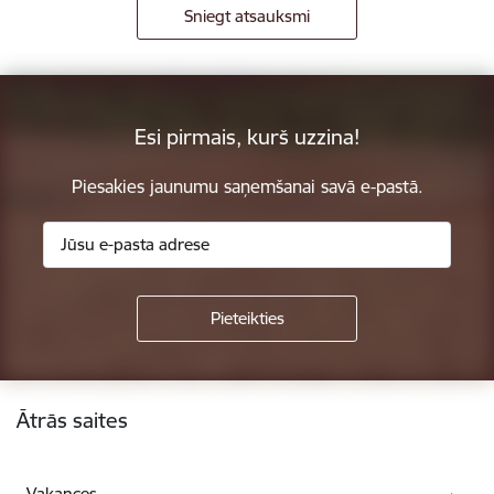
Sniegt atsauksmi
Esi pirmais, kurš uzzina!
Piesakies jaunumu saņemšanai savā e-pastā.
Kājene
Ātrās saites
Vakances