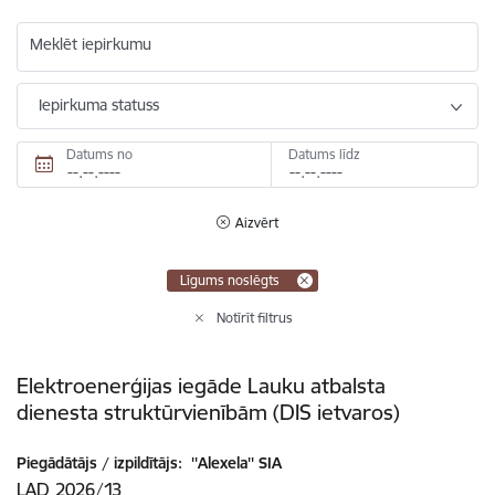
Meklēt iepirkumu
Iepirkuma statuss
Datums no
Datums līdz
Aizvērt
Līgums noslēgts
Notīrīt filtrus
Elektroenerģijas iegāde Lauku atbalsta
dienesta struktūrvienībām (DIS ietvaros)
Piegādātājs / izpildītājs:
''Alexela'' SIA
LAD 2026/13