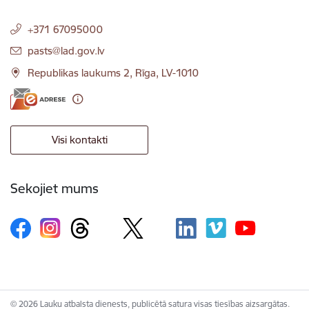
+371 67095000
E-pasts:
pasts@lad.gov.lv
Republikas laukums 2, Rīga, LV-1010
Visi kontakti
Sekojiet mums
© 2026 Lauku atbalsta dienests, publicētā satura visas tiesības aizsargātas.