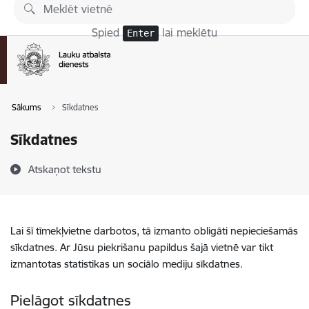
Pāriet uz lapas saturu
Spied
lai meklētu
Enter
Sākums
Sīkdatnes
Sīkdatnes
Atskaņot tekstu
Lai šī tīmekļvietne darbotos, tā izmanto obligāti nepieciešamās
sīkdatnes. Ar Jūsu piekrišanu papildus šajā vietnē var tikt
izmantotas statistikas un sociālo mediju sīkdatnes.
Pielāgot sīkdatnes