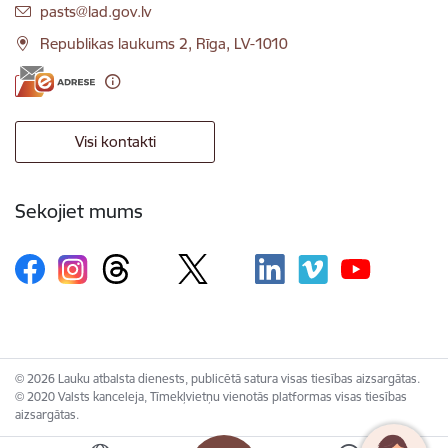
E-pasts:
pasts@lad.gov.lv
Republikas laukums 2, Rīga, LV-1010
Visi kontakti
Sekojiet mums
© 2026 Lauku atbalsta dienests, publicētā satura visas tiesības aizsargātas.
© 2020 Valsts kanceleja, Tīmekļvietņu vienotās platformas visas tiesības
aizsargātas.