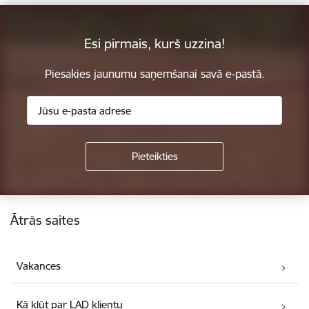
Esi pirmais, kurš uzzina!
Piesakies jaunumu saņemšanai savā e-pastā.
Kājene
Ātrās saites
Vakances
Kā kļūt par LAD klientu