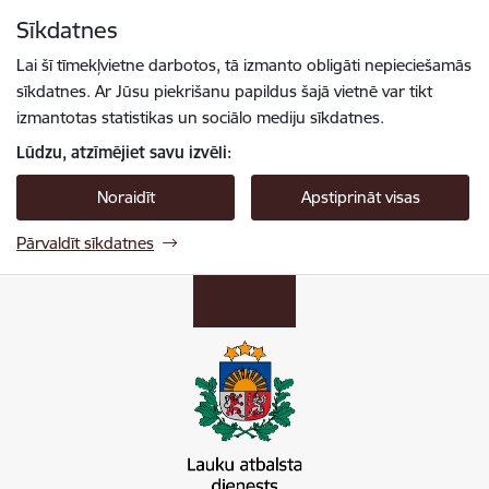
Pāriet uz lapas saturu
Sīkdatnes
Spied
lai meklētu
Enter
Lai šī tīmekļvietne darbotos, tā izmanto obligāti nepieciešamās
sīkdatnes. Ar Jūsu piekrišanu papildus šajā vietnē var tikt
izmantotas statistikas un sociālo mediju sīkdatnes.
Lūdzu, atzīmējiet savu izvēli:
Noraidīt
Apstiprināt visas
Pārvaldīt sīkdatnes
Lauku atbalsta dienests