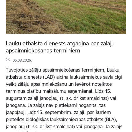
Lauku atbalsta dienests atgādina par zālāju
apsaimniekošanas termiņiem
06.08.2026.
Tuvojoties zālāju apsaimniekošanas termiņiem, Lauku
atbalsta dienests (LAD) aicina lauksaimniekus savlaicīgi
veikt zālāju apsaimniekošanu un ievērot noteiktos
termiņus platību maksājumu saņemšanai. Līdz 15.
augustam zālāji jānopļauj (t. sk. drīkst smalcināt) vai
jānogana. Ja zālājs nav pietiekami noganīts, tas
jāappļauj. Līdz 15. septembrim: zālāji, par kuriem
pieteikts bioloģiskās lauksaimniecības atbalsts (BLA),
jānopļauj (t. sk. drīkst smalcināt) vai jānogana. Ja zālājs