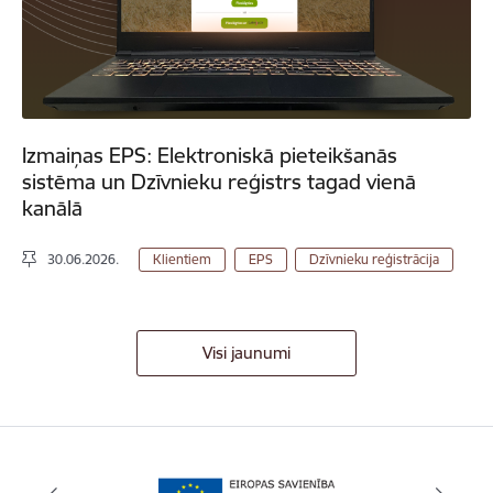
Izmaiņas EPS: Elektroniskā pieteikšanās
sistēma un Dzīvnieku reģistrs tagad vienā
kanālā
30.06.2026.
Klientiem
EPS
Dzīvnieku reģistrācija
Visi jaunumi