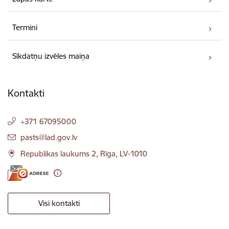
Termini
Sīkdatņu izvēles maiņa
Kontakti
+371 67095000
E-pasts:
pasts@lad.gov.lv
Republikas laukums 2, Rīga, LV-1010
Visi kontakti