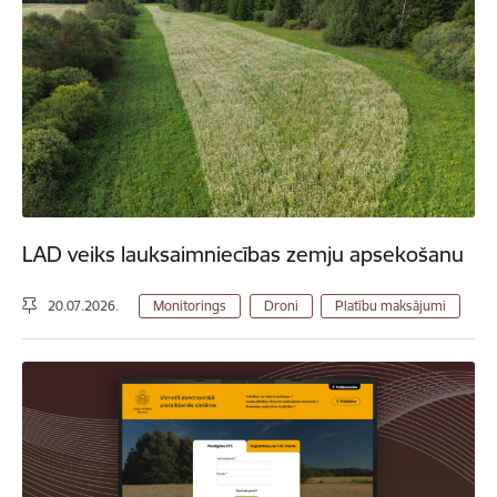
LAD veiks lauksaimniecības zemju apsekošanu
20.07.2026.
Monitorings
Droni
Platību maksājumi