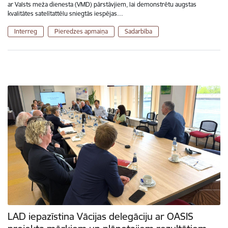
ar Valsts meža dienesta (VMD) pārstāvjiem, lai demonstrētu augstas
kvalitātes satelītattēlu sniegtās iespējas…
Interreg
Pieredzes apmaiņa
Sadarbība
LAD iepazīstina Vācijas delegāciju ar OASIS