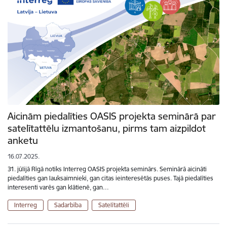
Aicinām piedalīties OASIS projekta seminārā par
satelītattēlu izmantošanu, pirms tam aizpildot
anketu
16.07.2025.
31. jūlijā Rīgā notiks Interreg OASIS projekta seminārs. Seminārā aicināti
piedalīties gan lauksaimnieki, gan citas ieinteresētās puses. Tajā piedalīties
interesenti varēs gan klātienē, gan…
Interreg
Sadarbība
Satelītattēli