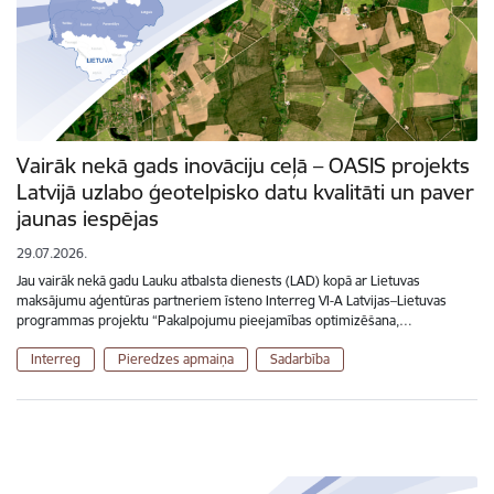
Vairāk nekā gads inovāciju ceļā – OASIS projekts
Latvijā uzlabo ģeotelpisko datu kvalitāti un paver
jaunas iespējas
29.07.2026.
Jau vairāk nekā gadu Lauku atbalsta dienests (LAD) kopā ar Lietuvas
maksājumu aģentūras partneriem īsteno Interreg VI-A Latvijas–Lietuvas
programmas projektu “Pakalpojumu pieejamības optimizēšana,…
Interreg
Pieredzes apmaiņa
Sadarbība