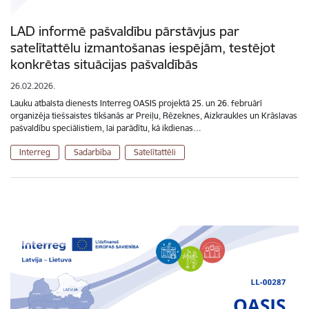
LAD informē pašvaldību pārstāvjus par
satelītattēlu izmantošanas iespējām, testējot
konkrētas situācijas pašvaldībās
26.02.2026.
Lauku atbalsta dienests Interreg OASIS projektā 25. un 26. februārī
organizēja tiešsaistes tikšanās ar Preiļu, Rēzeknes, Aizkraukles un Krāslavas
pašvaldību speciālistiem, lai parādītu, kā ikdienas…
Interreg
Sadarbība
Satelītattēli