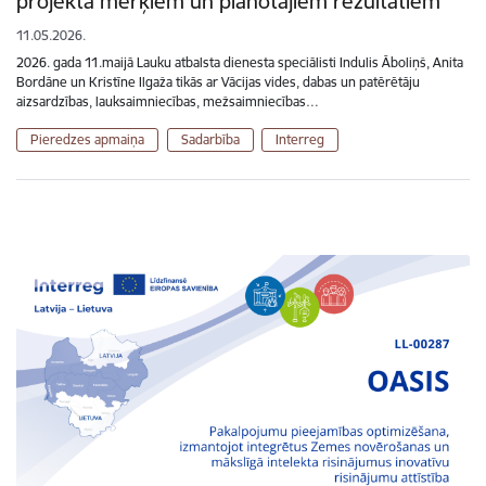
projekta mērķiem un plānotajiem rezultātiem
11.05.2026.
2026. gada 11.maijā Lauku atbalsta dienesta speciālisti Indulis Āboliņš, Anita
Bordāne un Kristīne Ilgaža tikās ar Vācijas vides, dabas un patērētāju
aizsardzības, lauksaimniecības, mežsaimniecības…
Pieredzes apmaiņa
Sadarbība
Interreg