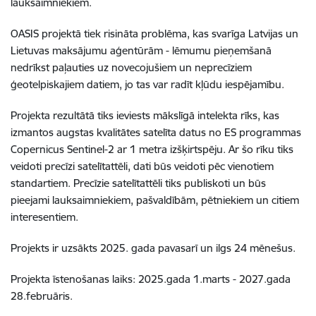
lauksaimniekiem.
OASIS projektā tiek risināta problēma, kas svarīga Latvijas un
Lietuvas maksājumu aģentūrām - lēmumu pieņemšanā
nedrīkst paļauties uz novecojušiem un neprecīziem
ģeotelpiskajiem datiem, jo tas var radīt kļūdu iespējamību.
Projekta rezultātā tiks ieviests mākslīgā intelekta rīks, kas
izmantos augstas kvalitātes satelīta datus no ES programmas
Copernicus Sentinel-2 ar 1 metra izšķirtspēju. Ar šo rīku tiks
veidoti precīzi satelītattēli, dati būs veidoti pēc vienotiem
standartiem. Precīzie satelītattēli tiks publiskoti un būs
pieejami lauksaimniekiem, pašvaldībām, pētniekiem un citiem
interesentiem.
Projekts ir uzsākts 2025. gada pavasarī un ilgs 24 mēnešus.
Projekta īstenošanas laiks: 2025.gada 1.marts - 2027.gada
28.februāris.