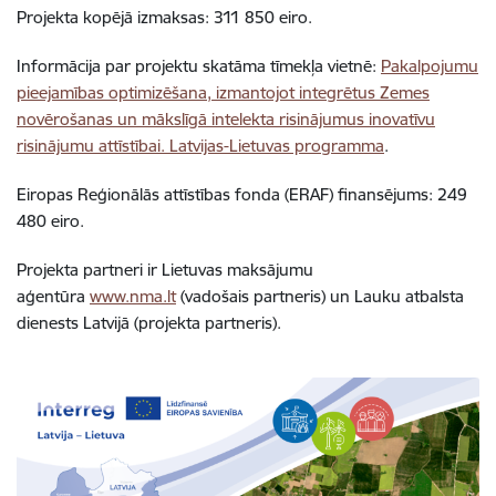
Projekta kopējā izmaksas: 311 850 eiro.
Informācija par projektu skatāma tīmekļa vietnē:
Pakalpojumu
pieejamības optimizēšana, izmantojot integrētus Zemes
novērošanas un mākslīgā intelekta risinājumus inovatīvu
risinājumu attīstībai. Latvijas-Lietuvas programma
.
Eiropas Reģionālās attīstības fonda (ERAF) finansējums: 249
480 eiro.
Projekta partneri ir Lietuvas maksājumu
aģentūra
www.nma.lt
(vadošais partneris) un Lauku atbalsta
dienests Latvijā (projekta partneris).