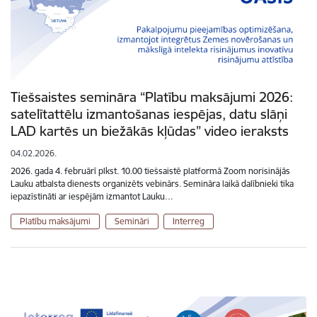
Tiešsaistes semināra “Platību maksājumi 2026:
satelītattēlu izmantošanas iespējas, datu slāņi
LAD kartēs un biežākās kļūdas” video ieraksts
04.02.2026.
2026. gada 4. februārī plkst. 10.00 tiešsaistē platformā Zoom norisinājās
Lauku atbalsta dienests organizēts vebinārs. Semināra laikā dalībnieki tika
iepazīstināti ar iespējām izmantot Lauku…
Platību maksājumi
Semināri
Interreg