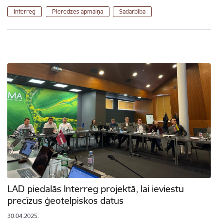
Interreg
Pieredzes apmaiņa
Sadarbība
LAD piedalās Interreg projektā, lai ieviestu
precīzus ģeotelpiskos datus
30.04.2025.