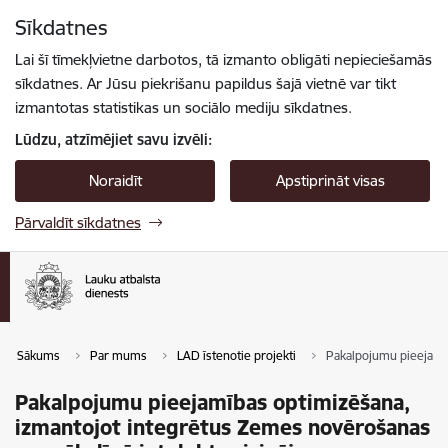
Pāriet uz lapas saturu
Sīkdatnes
Spied
lai meklētu
Enter
Lai šī tīmekļvietne darbotos, tā izmanto obligāti nepieciešamās
sīkdatnes. Ar Jūsu piekrišanu papildus šajā vietnē var tikt
izmantotas statistikas un sociālo mediju sīkdatnes.
Lūdzu, atzīmējiet savu izvēli:
Noraidīt
Apstiprināt visas
Pārvaldīt sīkdatnes
Sākums
Par mums
LAD īstenotie projekti
Pakalpojumu pieejamīb
Pakalpojumu pieejamības optimizēšana,
izmantojot integrētus Zemes novērošanas