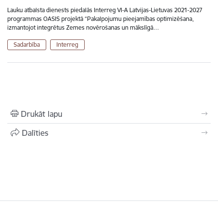
Lauku atbalsta dienests piedalās Interreg VI-A Latvijas-Lietuvas 2021-2027
programmas OASIS projektā “Pakalpojumu pieejamības optimizēšana,
izmantojot integrētus Zemes novērošanas un mākslīgā…
Sadarbība
Interreg
Drukāt lapu
Dalīties