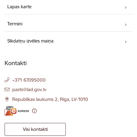
Lapas karte
Termini
Sīkdatņu izvēles maiņa
Kontakti
+371 67095000
E-pasts:
pasts@lad.gov.lv
Republikas laukums 2, Rīga, LV-1010
Visi kontakti