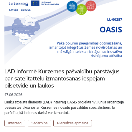
LAD informē Kurzemes pašvaldību pārstāvjus
par satelītattēlu izmantošanas iespējām
pilsētvidē un laukos
17.06.2026.
Lauku atbalsta dienests (LAD) Interreg OASIS projektā 17. jūnijā organizēja
tiešsaistes tikšanos ar Kurzemes novadu pašvaldību speciālistiem, lai
parādītu, kā ikdienas darbā var izmantot…
Interreg
Sadarbība
Pieredzes apmaiņa