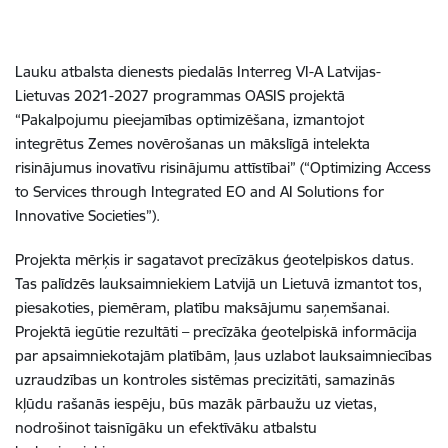
Lauku atbalsta dienests piedalās Interreg VI-A Latvijas-
Lietuvas 2021-2027 programmas OASIS projektā
“Pakalpojumu pieejamības optimizēšana, izmantojot
integrētus Zemes novērošanas un mākslīgā intelekta
risinājumus inovatīvu risinājumu attīstībai” (“Optimizing Access
to Services through Integrated EO and AI Solutions for
Innovative Societies”).
Projekta mērķis ir sagatavot precīzākus ģeotelpiskos datus.
Tas palīdzēs lauksaimniekiem Latvijā un Lietuvā izmantot tos,
piesakoties, piemēram, platību maksājumu saņemšanai.
Projektā iegūtie rezultāti – precīzāka ģeotelpiskā informācija
par apsaimniekotajām platībām, ļaus uzlabot lauksaimniecības
uzraudzības un kontroles sistēmas precizitāti, samazinās
kļūdu rašanās iespēju, būs mazāk pārbaužu uz vietas,
nodrošinot taisnīgāku un efektīvāku atbalstu