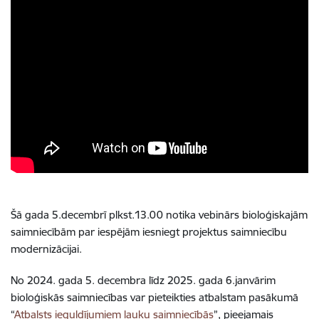
Šā gada 5.decembrī plkst.13.00 notika vebinārs bioloģiskajām
saimniecībām par iespējām iesniegt projektus saimniecību
modernizācijai.
No 2024. gada 5. decembra līdz 2025. gada 6.janvārim
bioloģiskās saimniecības var pieteikties atbalstam pasākumā
“
Atbalsts ieguldījumiem lauku saimniecībās
”, pieejamais