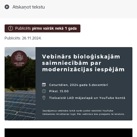
Atskaņot tekstu
Publicēts
pirms vairāk nekā 1 gada
Publicēts: 26.11.2024.