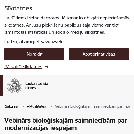
Pāriet uz lapas saturu
Sīkdatnes
Spied
lai meklētu
Enter
Lai šī tīmekļvietne darbotos, tā izmanto obligāti nepieciešamās
sīkdatnes. Ar Jūsu piekrišanu papildus šajā vietnē var tikt
izmantotas statistikas un sociālo mediju sīkdatnes.
Lūdzu, atzīmējiet savu izvēli:
Noraidīt
Apstiprināt visas
Pārvaldīt sīkdatnes
Sākums
Aktualitātes
Vebinārs bioloģiskajām saimniecībām par moder
Vebinārs bioloģiskajām saimniecībām par
modernizācijas iespējām