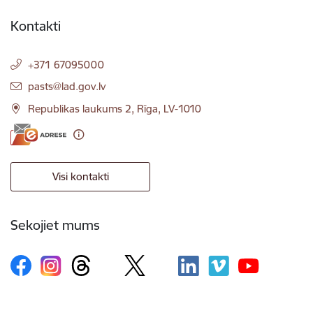
Kontakti
+371 67095000
E-pasts:
pasts@lad.gov.lv
Republikas laukums 2, Rīga, LV-1010
Visi kontakti
Sekojiet mums