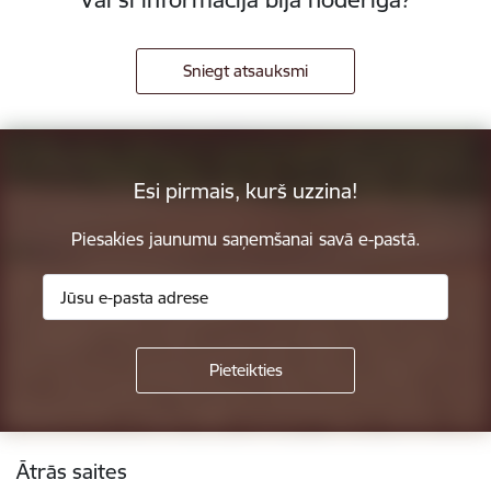
Sniegt atsauksmi
Esi pirmais, kurš uzzina!
Piesakies jaunumu saņemšanai savā e-pastā.
Kājene
Ātrās saites