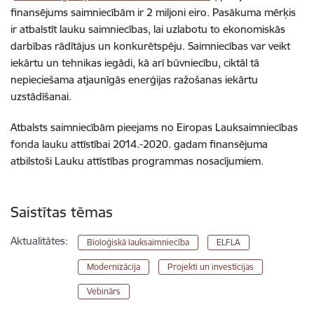
finansējums saimniecībām ir 2 miljoni eiro. Pasākuma mērķis
ir atbalstīt lauku saimniecības, lai uzlabotu to ekonomiskās
darbības rādītājus un konkurētspēju. Saimniecības var veikt
iekārtu un tehnikas iegādi, kā arī būvniecību, ciktāl tā
nepieciešama atjaunīgās enerģijas ražošanas iekārtu
uzstādīšanai.
Atbalsts saimniecībām pieejams no Eiropas Lauksaimniecības
fonda lauku attīstībai 2014.-2020. gadam finansējuma
atbilstoši Lauku attīstības programmas nosacījumiem.
Saistītas tēmas
Aktualitātes:
Bioloģiskā lauksaimniecība
ELFLA
Modernizācija
Projekti un investīcijas
Vebinārs