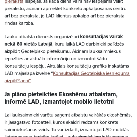
pieraksta
iespējas. Ja kādā dienā vairs nav iespējams veikt
pierakstu, aicinām apmeklēt konkrēto apkalpošanas centru
arī bez pieraksta, jo LAD klientus apkalpo arī bez pieraksta
rindas kārtībā.
Lauku atbalsta dienests organizē arī
konsultācijas vairāk
nekā 80 vietās Latvijā
, kuru laikā LAD darbinieki palīdzēs
aizpildīt Ģeotelpisko pieteikumu. Aicinām lauksaimniekus
iepazīties ar aktuālo informāciju un izmantot šādu
konsultāciju iespēju. Aktuālais konsultāciju grafiks ir skatāms
LAD mājaslapā izvēlnē “
Konsultācijas Ģeotelpiskā iesnieguma
aizpildīšanai”
.
Ja plāno pieteikties Ekoshēmu atbalstam,
informē LAD, izmantojot mobilo lietotni
Lai lauksaimnieki varētu saņemt atbalstu vairākās ekoshēmās,
ir jāsagatavo fotoattēli, kuros skaidri redzams konkrēts
saimniekošanas veids. To var izdarīt, izmantojot LAD mobilās
lietotnes neautorizēto izvēlni. Lauksaimniekiem ir jāsagatavo