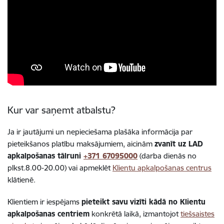
Kur var saņemt atbalstu?
Ja ir jautājumi un nepieciešama plašāka informācija par
pieteikšanos platību maksājumiem, aicinām
zvanīt uz LAD
apkalpošanas tālruni
+371 67095000
(darba dienās no
plkst.8.00-20.00) vai apmeklēt
Klientu apkalpošanas centrus
klātienē.
Klientiem ir iespējams
pieteikt savu
vizīti kādā no Klientu
apkalpošanas centriem
konkrētā laikā, izmantojot
tiešsaistes