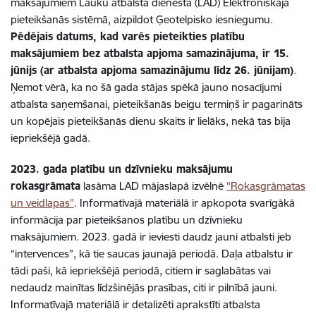
maksājumiem Lauku atbalsta dienesta (LAD) Elektroniskajā
pieteikšanās sistēmā, aizpildot Ģeotelpisko iesniegumu.
Pēdējais datums, kad varēs pieteikties platību
maksājumiem bez atbalsta apjoma samazinājuma, ir 15.
jūnijs (ar atbalsta apjoma samazinājumu līdz 26. jūnijam)
.
Ņemot vērā, ka no šā gada stājas spēkā jauno nosacījumi
atbalsta saņemšanai, pieteikšanās beigu termiņš ir pagarināts
un kopējais pieteikšanās dienu skaits ir lielāks, nekā tas bija
iepriekšējā gadā.
2023. gada platību un dzīvnieku maksājumu
rokasgrāmata
lasāma LAD mājaslapā izvēlnē
“Rokasgrāmatas
un veidlapas”
. Informatīvajā materiālā ir apkopota svarīgākā
informācija par pieteikšanos platību un dzīvnieku
maksājumiem. 2023. gadā ir ieviesti daudz jauni atbalsti jeb
“intervences”, kā tie saucas jaunajā periodā. Daļa atbalstu ir
tādi paši, kā iepriekšējā periodā, citiem ir saglabātas vai
nedaudz mainītas līdzšinējās prasības, citi ir pilnībā jauni.
Informatīvajā materiālā ir detalizēti aprakstīti atbalsta