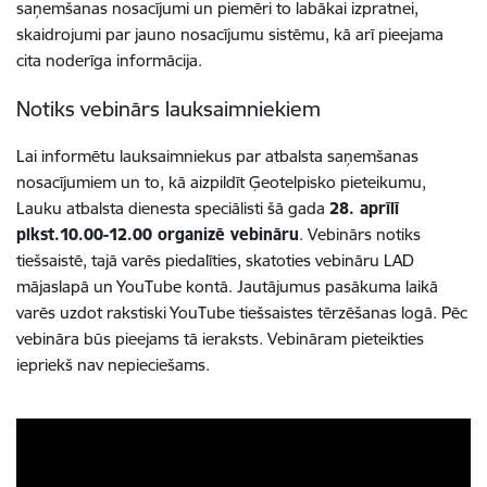
saņemšanas nosacījumi un piemēri to labākai izpratnei,
skaidrojumi par jauno nosacījumu sistēmu, kā arī pieejama
cita noderīga informācija.
Notiks vebinārs lauksaimniekiem
Lai informētu lauksaimniekus par atbalsta saņemšanas
nosacījumiem un to, kā aizpildīt Ģeotelpisko pieteikumu,
Lauku atbalsta dienesta speciālisti šā gada
28. aprīlī
plkst.10.00-12.00 organizē vebināru
. Vebinārs notiks
tiešsaistē, tajā varēs piedalīties, skatoties vebināru LAD
mājaslapā un YouTube kontā. Jautājumus pasākuma laikā
varēs uzdot rakstiski YouTube tiešsaistes tērzēšanas logā. Pēc
vebināra būs pieejams tā ieraksts. Vebināram pieteikties
iepriekš nav nepieciešams.