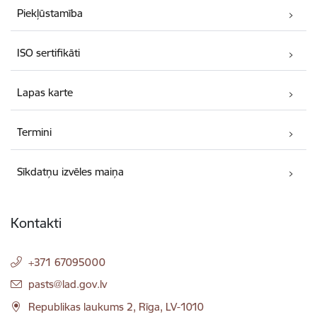
Piekļūstamība
ISO sertifikāti
Lapas karte
Termini
Sīkdatņu izvēles maiņa
Kontakti
+371 67095000
E-pasts:
pasts@lad.gov.lv
Republikas laukums 2, Rīga, LV-1010