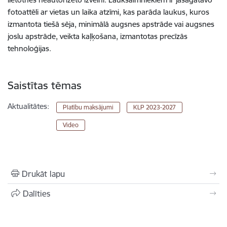
fotoattēli ar vietas un laika atzīmi, kas parāda laukus, kuros
izmantota tiešā sēja, minimālā augsnes apstrāde vai augsnes
joslu apstrāde, veikta kaļķošana, izmantotas precīzās
tehnoloģijas.
Saistītas tēmas
Aktualitātes:
Platību maksājumi
KLP 2023-2027
Video
Drukāt lapu
Dalīties