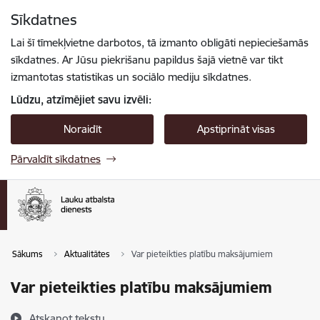
Pāriet uz lapas saturu
Sīkdatnes
Spied
lai meklētu
Enter
Lai šī tīmekļvietne darbotos, tā izmanto obligāti nepieciešamās
sīkdatnes. Ar Jūsu piekrišanu papildus šajā vietnē var tikt
izmantotas statistikas un sociālo mediju sīkdatnes.
Lūdzu, atzīmējiet savu izvēli:
Noraidīt
Apstiprināt visas
Pārvaldīt sīkdatnes
Sākums
Aktualitātes
Var pieteikties platību maksājumiem
Var pieteikties platību maksājumiem
Atskaņot tekstu