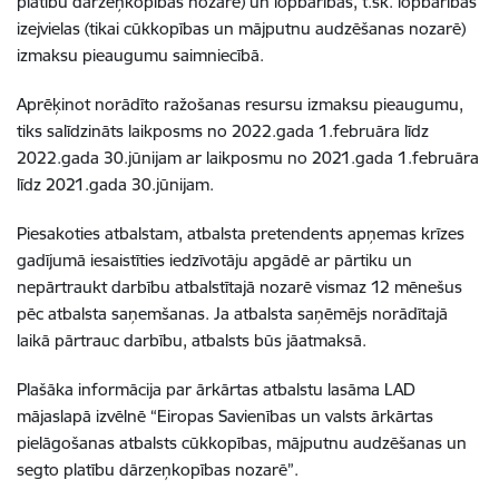
platību dārzeņkopības nozarē) un lopbarības, t.sk. lopbarības
izejvielas (tikai cūkkopības un mājputnu audzēšanas nozarē)
izmaksu pieaugumu saimniecībā.
Aprēķinot norādīto ražošanas resursu izmaksu pieaugumu,
tiks salīdzināts laikposms no 2022.gada 1.februāra līdz
2022.gada 30.jūnijam ar laikposmu no 2021.gada 1.februāra
līdz 2021.gada 30.jūnijam.
Piesakoties atbalstam, atbalsta pretendents apņemas krīzes
gadījumā iesaistīties iedzīvotāju apgādē ar pārtiku un
nepārtraukt darbību atbalstītajā nozarē vismaz 12 mēnešus
pēc atbalsta saņemšanas. Ja atbalsta saņēmējs norādītajā
laikā pārtrauc darbību, atbalsts būs jāatmaksā.
Plašāka informācija par ārkārtas atbalstu lasāma LAD
mājaslapā izvēlnē “Eiropas Savienības un valsts ārkārtas
pielāgošanas atbalsts cūkkopības, mājputnu audzēšanas un
segto platību dārzeņkopības nozarē”.