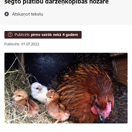
segto platību dārzeņkopības nozarē
Atskaņot tekstu
Publicēts
pirms vairāk nekā 4 gadiem
Publicēts: 01.07.2022.