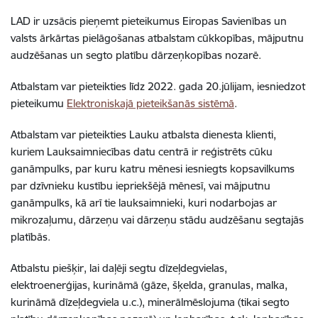
LAD ir uzsācis pieņemt pieteikumus Eiropas Savienības un
valsts ārkārtas pielāgošanas atbalstam cūkkopības, mājputnu
audzēšanas un segto platību dārzeņkopības nozarē.
Atbalstam var pieteikties līdz 2022. gada 20.jūlijam, iesniedzot
pieteikumu
Elektroniskajā pieteikšanās sistēmā
.
Atbalstam var pieteikties Lauku atbalsta dienesta klienti,
kuriem Lauksaimniecības datu centrā ir reģistrēts cūku
ganāmpulks, par kuru katru mēnesi iesniegts kopsavilkums
par dzīvnieku kustību iepriekšējā mēnesī, vai mājputnu
ganāmpulks, kā arī tie lauksaimnieki, kuri nodarbojas ar
mikrozaļumu, dārzeņu vai dārzeņu stādu audzēšanu segtajās
platībās.
Atbalstu piešķir, lai daļēji segtu dīzeļdegvielas,
elektroenerģijas, kurināmā (gāze, šķelda, granulas, malka,
kurināmā dīzeļdegviela u.c.), minerālmēslojuma (tikai segto