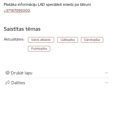
Plašāka informāciju LAD speciālisti sniedz pa tālruni
+37167095000
.
Saistītas tēmas
Aktualitātes:
Valsts atbalsts
Cūkkopība
Dārzkopība
Putnkopība
Drukāt lapu
Dalīties