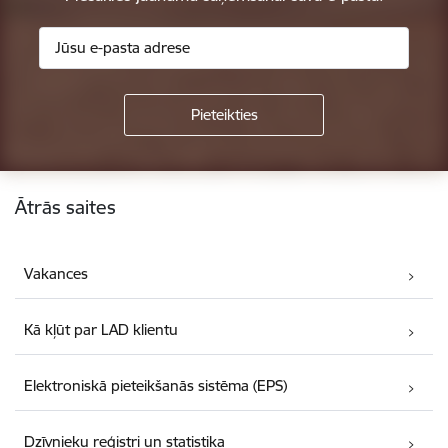
Kājene
Ātrās saites
Vakances
Kā kļūt par LAD klientu
Elektroniskā pieteikšanās sistēma (EPS)
Dzīvnieku reģistri un statistika