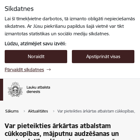
Pāriet uz lapas saturu
Sīkdatnes
Spied
lai meklētu
Enter
Lai šī tīmekļvietne darbotos, tā izmanto obligāti nepieciešamās
sīkdatnes. Ar Jūsu piekrišanu papildus šajā vietnē var tikt
izmantotas statistikas un sociālo mediju sīkdatnes.
Lūdzu, atzīmējiet savu izvēli:
Noraidīt
Apstiprināt visas
Pārvaldīt sīkdatnes
Sākums
Aktualitātes
Var pieteikties ārkārtas atbalstam cūkkopības,
Var pieteikties ārkārtas atbalstam
cūkkopības, mājputnu audzēšanas un