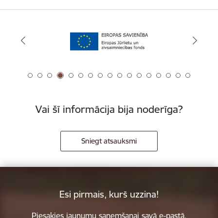
Vai šī informācija bija noderīga?
Sniegt atsauksmi
Esi pirmais, kurš uzzina!
Piesakies jaunumu saņemšanai savā e-pastā.