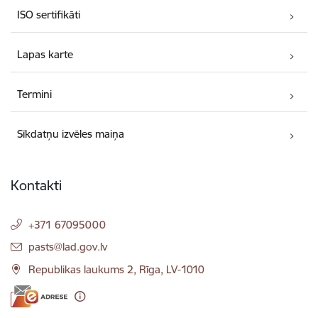
ISO sertifikāti
Lapas karte
Termini
Sīkdatņu izvēles maiņa
Kontakti
+371 67095000
E-pasts:
pasts@lad.gov.lv
Republikas laukums 2, Rīga, LV-1010