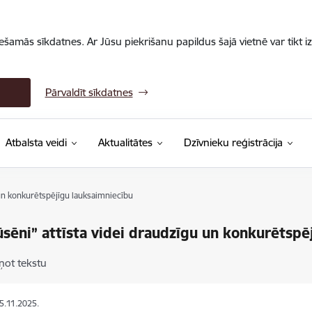
iešamās sīkdatnes. Ar Jūsu piekrišanu papildus šajā vietnē var tikt i
Pārvaldīt sīkdatnes
Atbalsta veidi
Aktualitātes
Dzīvnieku reģistrācija
 un konkurētspējīgu lauksaimniecību
ūsēni” attīsta videi draudzīgu un konkurētspē
ņot tekstu
05.11.2025.