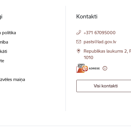
i
Kontakti
 politika
+371 67095000
E-pasts:
pasts@lad.gov.lv
mība
Republikas laukums 2, R
ikāti
1010
te
izvēles maiņa
Visi kontakti