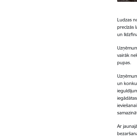
Ludzas no
precīzās 
un līdzfi
Uzņēmums 
vairāk ne
pupas.
Uzņēmumam
un konkur
ieguldīju
iegādātas
ieviešanai
samazināt
Ar jaunaj
bezaršana