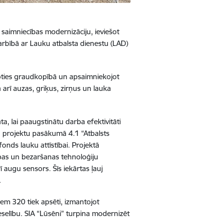
aimniecības modernizāciju, ieviešot
arbībā ar Lauku atbalsta dienestu (LAD)
oties graudkopībā un apsaimniekojot
arī auzas, griķus, zirņus un lauka
, lai paaugstinātu darba efektivitāti
 projektu pasākumā 4.1 “Atbalsts
onds lauku attīstībai. Projektā
bas un bezaršanas tehnoloģiju
ī augu sensors. Šīs iekārtas ļauj
.
iem 320 tiek apsēti, izmantojot
selību. SIA “Lūsēni” turpina modernizēt