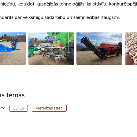
niecību, ieguldot ilgtspējīgās tehnoloģijās, lai attīstītu konkurētsp
ndarīts par veiksmīgu sadarbību un saimniecības izaugsmi.
tas tēmas
es:
ELFLA
Pieredzes stāsti