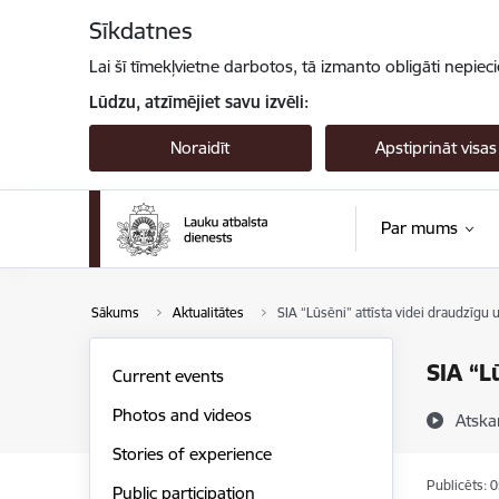
Pāriet uz lapas saturu
Sīkdatnes
Lai šī tīmekļvietne darbotos, tā izmanto obligāti nepiec
Lūdzu, atzīmējiet savu izvēli:
Noraidīt
Apstiprināt visas
Par mums
Sākums
Aktualitātes
SIA “Lūsēni” attīsta videi draudzīgu
SIA “L
Current events
Photos and videos
Atska
Stories of experience
Publicēts: 
Public participation