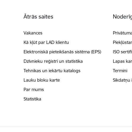
Kājene
Ātrās saites
Noderīg
Vakances
Privātuma
Kā kļūt par LAD klientu
Piekļūsta
Elektroniskā pieteikšanās sistēma (EPS)
ISO sertif
Dzīvnieku reģistri un statistika
Lapas kar
Tehnikas un iekārtu katalogs
Termini
Lauku bloku karte
Sīkdatņu 
Par mums
Statistika