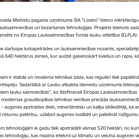
vada Mežvidu pagasta uzņēmums SIA “Lūsēni” īsteno mērķtiecīgu s
lauksaimniecības un bezaršanas tehnoloģijas. Projekts īstenots sad
nansēts no Eiropas Lauksaimniecības fonda lauku attīstībai (ELFLA).
darbojas kokapstrādes un lauksaimniecības nozarēs, specializēj
kā 640 hektārus zemes, kur audzē galvenokārt kviešus un rapsi, kā 
 ir stabila un moderna tehnikas bāze, kas regulāri tiek papildināta
ētspēju. Sadarbībā ar Lauku atbalsta dienestu uzņēmums īstenoja
miem lauku saimniecībās”, ko līdzfinansē Eiropas Lauksaimniecības f
 modernas graudkopības tehnikas vienības precīzās lauksaimniecī
 – augsnes apstrādes diski, minerālmēslu un kaļķa izkliedētāji, kā ar
 resursu patēriņu, uzlabot augsnes kvalitāti un palielināt ražīgumu
ām tehnoloģijām ik gadu tiek apstrādāti vismaz 520 hektāri, no kur
s tehnoloģiju, kas mazina ietekmi uz klimatu un veicina augsnes ve