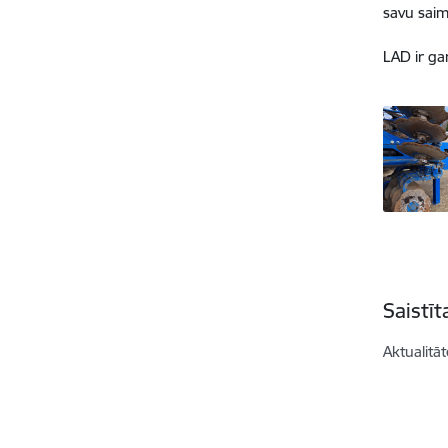
savu saim
LAD ir ga
Saistī
Aktualitāt