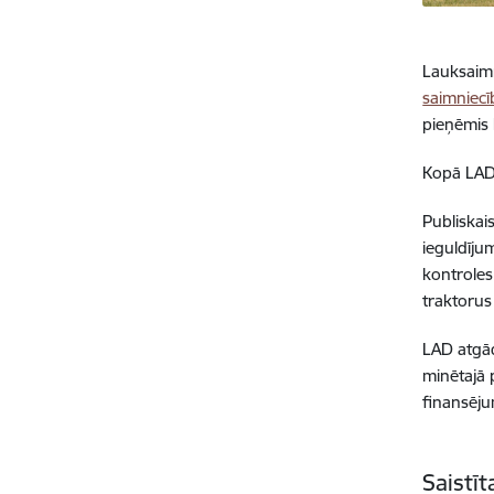
Lauksaimn
saimniecī
pieņēmis 
Kopā LAD 
Publiskais
ieguldīju
kontroles
traktorus
LAD atgād
minētajā 
finansēju
Saistī