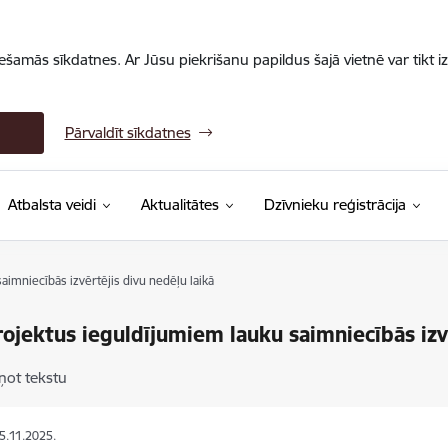
iešamās sīkdatnes. Ar Jūsu piekrišanu papildus šajā vietnē var tikt i
Pārvaldīt sīkdatnes
Atbalsta veidi
Aktualitātes
Dzīvnieku reģistrācija
imniecībās izvērtējis divu nedēļu laikā
ojektus ieguldījumiem lauku saimniecībās izvē
ņot tekstu
05.11.2025.