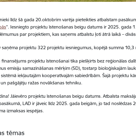
ieki līdz šā gada 20.oktobrim varēja pieteikties atbalstam pasāku
bās
”. Iesniegto projektu īstenošanas beigu datums ir 2025. gada 1.
lēmumus par projektiem, kas saņems atbalstu ļoti ātrā laikā – divās
saņēma projektu 322 projektu iesniegumus, kopējā summa 10,3 mi
 finansējums projektu īstenošanai tika piešķirts bez reģionālas dalīš
mus emisiju samazināšanas mērķim (5D), tostarp bioloģiskajām lau
 sistēmā iekļautajām kooperatīvajām sabiedrībām. Šajā projektu kār
 un pašgājēju ražas novākšanas tehniku.
ina! Jāievēro projektu īstenošanas beigu datums. Atbalsta maksājum
pasākumā, LAD ir jāveic līdz 2025. gada beigām, jo tad noslēdzas
ma izmaksas iespējas.
tas tēmas