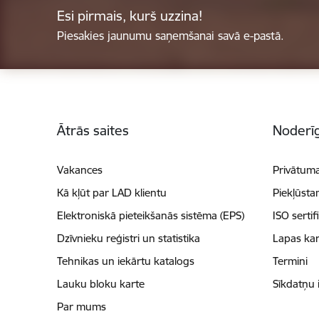
Esi pirmais, kurš uzzina!
Piesakies jaunumu saņemšanai savā e-pastā.
Kājene
Ātrās saites
Noderīg
Vakances
Privātuma
Kā kļūt par LAD klientu
Piekļūsta
Elektroniskā pieteikšanās sistēma (EPS)
ISO sertif
Dzīvnieku reģistri un statistika
Lapas kar
Tehnikas un iekārtu katalogs
Termini
Lauku bloku karte
Sīkdatņu 
Par mums