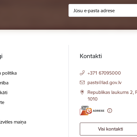
i
Kontakti
 politika
+371 67095000
E-pasts:
pasts@lad.gov.lv
mība
Republikas laukums 2, R
ikāti
1010
te
izvēles maiņa
Visi kontakti