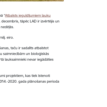
mā “
Atbalsts ieguldījumiem lauku
 decembris, tāpēc LAD ir izvērtējis un
 nedēļās.
lj. eiro.
anas, taču ir sadalīts atbalstot
ku saimniecībām un bioloģiskās
tā lauksaimnieki nevar iegādāties
i projektiem, kas tiek īstenoti
 2014.-2020. gada plānošanas perioda