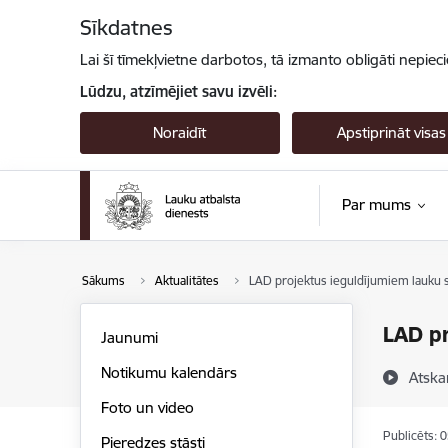
Pāriet uz lapas saturu
Sīkdatnes
Lai šī tīmekļvietne darbotos, tā izmanto obligāti nepiec
Lūdzu, atzīmējiet savu izvēli:
Noraidīt
Apstiprināt visas
Par mums
Sākums
Aktualitātes
LAD projektus ieguldījumiem lauku sa
LAD pr
Jaunumi
Notikumu kalendārs
Atska
Foto un video
Publicēts: 
Pieredzes stāsti