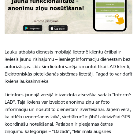
Lauku atbalsta dienests mobilajā lietotnē klientu ērtībai ir
ieviesis jaunu risinājumu – iesniegt informāciju dienestam bez
autorizācijas. Līdz šim lietotni varēja izmantot tikai LAD klienti,
Elektroniskās pieteikšanās sistēmas lietotāji. Tagad to var darīt
ikviens lauksaimnieks.
Lietotnes jaunajā versijā ir izveidota atsevišķa sadaļa “Informē
LAD”. Tajā ikviens var izveidot anonīmu ziņu ar foto
informāciju un nosūtīt to dienestam izvērtēšanai. Jāņem vērā,
ka attēla uzņemšanas laikā, viedtālrunī ir jābūt aktivizētai GPS
koordināšu noteikšanai. Patlaban ir pieejamas četras
ziņojumu kategorijas – "Dažādi", "Minimālā augsnes