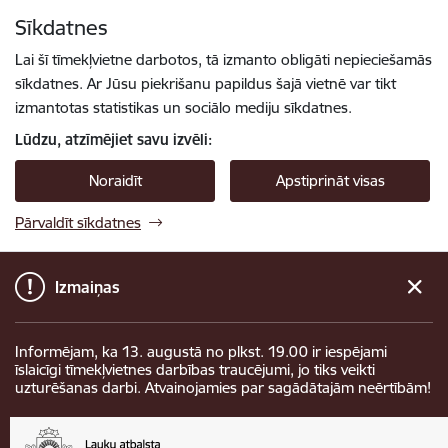
Pāriet uz lapas saturu
Sīkdatnes
Spied
lai meklētu
Enter
Lai šī tīmekļvietne darbotos, tā izmanto obligāti nepieciešamās
sīkdatnes. Ar Jūsu piekrišanu papildus šajā vietnē var tikt
izmantotas statistikas un sociālo mediju sīkdatnes.
Lūdzu, atzīmējiet savu izvēli:
Noraidīt
Apstiprināt visas
Pārvaldīt sīkdatnes
Izmaiņas
Informējam, ka 13. augustā no plkst. 19.00 ir iespējami
īslaicīgi tīmekļvietnes darbības traucējumi, jo tiks veikti
uzturēšanas darbi. Atvainojamies par sagādātajām neērtībām!