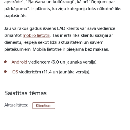
apstrāde", "Pļaušana un kultūraugi", kā arī "Ziņojumi par
pārkāpumu". Ir plānots, ka ziņu kategoriju loks nākotnē tiks
paplašināts.
Jau vairākus gadus ikviens LAD klients var savā viedierīcē
izmantot
mobilo lietotni
. Tas ir ērts rīks klientu saziņai ar
dienestu, iespēja sekot līdzi aktualitātēm un saviem
pieteikumiem. Mobilā lietotne ir pieejama bez maksas:
Android
viedierīcēm (6.0 un jaunāka versija),
iOS
viedierīcēm (11.4 un jaunāka versija).
Saistītas tēmas
Aktualitātes:
Klientiem