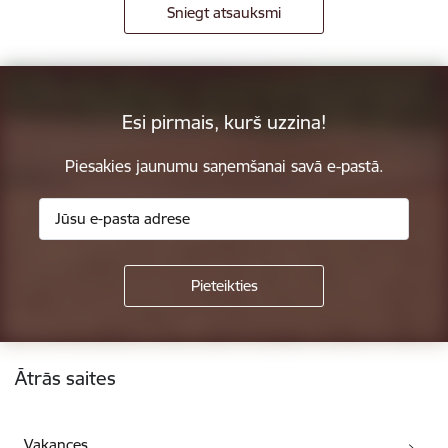
Sniegt atsauksmi
Esi pirmais, kurš uzzina!
Piesakies jaunumu saņemšanai savā e-pastā.
Kājene
Ātrās saites
Vakances