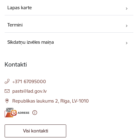
Lapas karte
Termini
Sīkdatņu izvēles maiņa
Kontakti
+371 67095000
E-pasts:
pasts@lad.gov.lv
Republikas laukums 2, Rīga, LV-1010
Visi kontakti