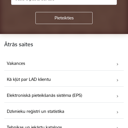
Kājene
Ātrās saites
Vakances
Kā kļūt par LAD klientu
Elektroniskā pieteikšanās sistēma (EPS)
Dzīvnieku reģistri un statistika
Tehnikas un iekārtu katalogs