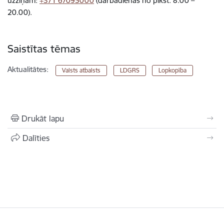
uzziņām:
+371 67095000
(darbadienās no plkst. 8.00 –
20.00).
Saistītas tēmas
Aktualitātes:
Valsts atbalsts
LDGRS
Lopkopība
Drukāt lapu
Dalīties