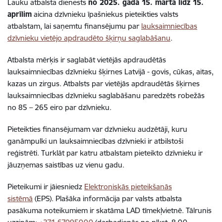
Lauku atbalsta dienests
no 2025. gada 15. marta līdz 15.
aprīlim
aicina dzīvnieku īpašniekus pieteikties valsts
atbalstam, lai saņemtu finansējumu par
lauksaimniecības
dzīvnieku vietējo apdraudēto šķirņu saglabāšanu
.
Atbalsta mērķis ir saglabāt vietējās apdraudētās
lauksaimniecības dzīvnieku šķirnes Latvijā - govis, cūkas, aitas,
kazas un zirgus. Atbalsts par vietējās apdraudētās šķirnes
lauksaimniecības dzīvnieku saglabāšanu paredzēts robežās
no 85 – 265 eiro par dzīvnieku.
Pieteikties finansējumam var dzīvnieku audzētāji, kuru
ganāmpulki un lauksaimniecības dzīvnieki ir atbilstoši
reģistrēti. Turklāt par katru atbalstam pieteikto dzīvnieku ir
jāuzņemas saistības uz vienu gadu.
Pieteikumi ir jāiesniedz
Elektroniskās pieteikšanās
sistēmā
(EPS). Plašāka informācija par valsts atbalsta
pasākuma noteikumiem ir skatāma LAD tīmekļvietnē. Tālrunis