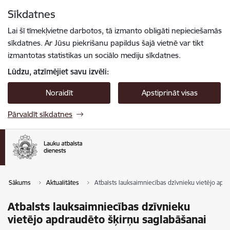
Pāriet uz lapas saturu
Sīkdatnes
Spied
lai meklētu
Enter
Lai šī tīmekļvietne darbotos, tā izmanto obligāti nepieciešamās
sīkdatnes. Ar Jūsu piekrišanu papildus šajā vietnē var tikt
izmantotas statistikas un sociālo mediju sīkdatnes.
Lūdzu, atzīmējiet savu izvēli:
Noraidīt
Apstiprināt visas
Pārvaldīt sīkdatnes
Sākums
Aktualitātes
Atbalsts lauksaimniecības dzīvnieku vietējo apd
Atbalsts lauksaimniecības dzīvnieku
vietējo apdraudēto šķirņu saglabāšanai