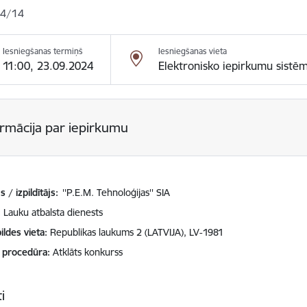
4/14
Iesniegšanas termiņš
Iesniegšanas vieta
11:00, 23.09.2024
Elektronisko iepirkumu sistē
ormācija par iepirkumu
 / izpildītājs:
''P.E.M. Tehnoloģijas'' SIA
Lauku atbalsta dienests
ildes vieta
Republikas laukums 2 (LATVIJA), LV-1981
 procedūra
Atklāts konkurss
i