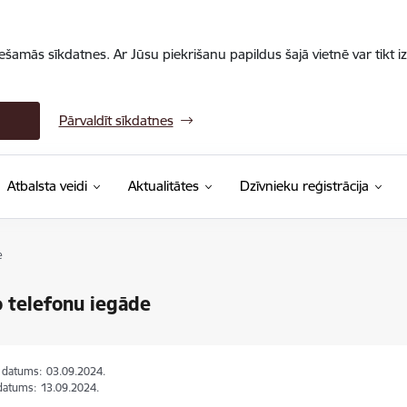
iešamās sīkdatnes. Ar Jūsu piekrišanu papildus šajā vietnē var tikt i
Pārvaldīt sīkdatnes
Atbalsta veidi
Aktualitātes
Dzīvnieku reģistrācija
e
 telefonu iegāde
s datums:
03.09.2024.
datums:
13.09.2024.