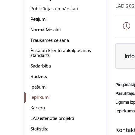
LAD 202
Publikācijas un pārskati
Pētījumi
Normatīvie akti
Trauksmes celšana
Ētika un klientu apkalpošanas
Inf
standarts
Sadarbība
Budžets
Piegādātājs
Īpašumi
Pasūtītājs
Iepirkumi
Līguma izp
Karjera
Iepirkuma
LAD īstenotie projekti
Statistika
Kontakt