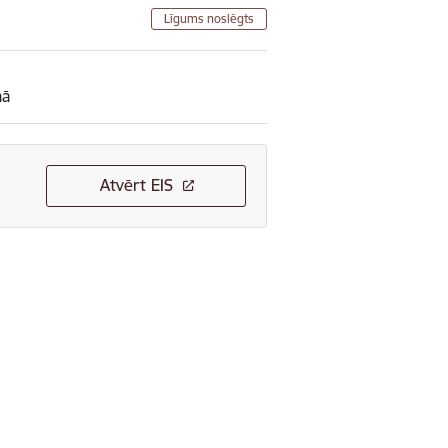
Līgums noslēgts
mā
Atvērt EIS