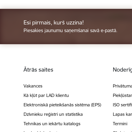
Esi pirmais, kurš uzzina!
Piesakies jaunumu saņemšanai savā e-pastā.
Kājene
Ātrās saites
Noderīg
Vakances
Privātuma
Kā kļūt par LAD klientu
Piekļūsta
Elektroniskā pieteikšanās sistēma (EPS)
ISO sertif
Dzīvnieku reģistri un statistika
Lapas kar
Tehnikas un iekārtu katalogs
Termini