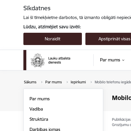
Pāriet uz lapas saturu
Sīkdatnes
Lai šī tīmekļvietne darbotos, tā izmanto obligāti nepiec
Lūdzu, atzīmējiet savu izvēli:
Noraidīt
Apstiprināt visas
Par mums
Sākums
Par mums
Iepirkumi
Mobilo telefonu iegād
Mobilo
Par mums
Vadība
Struktūra
Publikācija
Grozījumu 
Darbības jomas