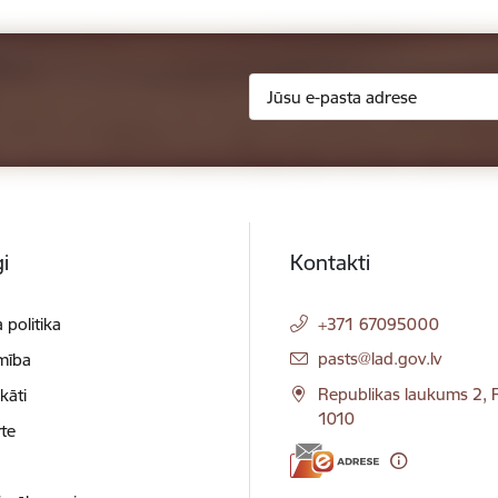
i
Kontakti
 politika
+371 67095000
E-pasts:
pasts@lad.gov.lv
mība
Republikas laukums 2, R
ikāti
1010
te