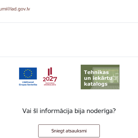
ts:
kumi@lad.gov.lv
Vai šī informācija bija noderīga?
Sniegt atsauksmi