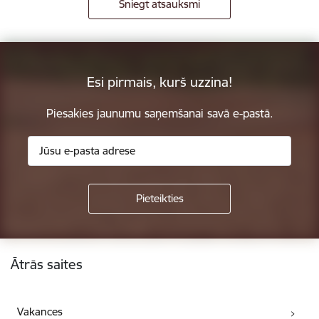
Sniegt atsauksmi
Esi pirmais, kurš uzzina!
Piesakies jaunumu saņemšanai savā e-pastā.
Kājene
Ātrās saites
Vakances