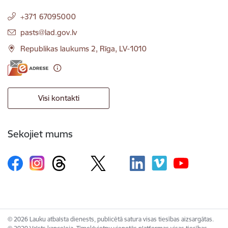
+371 67095000
E-pasts:
pasts@lad.gov.lv
Republikas laukums 2, Rīga, LV-1010
Visi kontakti
Sekojiet mums
© 2026 Lauku atbalsta dienests, publicētā satura visas tiesības aizsargātas.