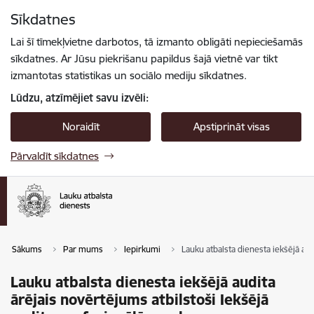
Pāriet uz lapas saturu
Sīkdatnes
Spied
lai meklētu
Enter
Lai šī tīmekļvietne darbotos, tā izmanto obligāti nepieciešamās
sīkdatnes. Ar Jūsu piekrišanu papildus šajā vietnē var tikt
izmantotas statistikas un sociālo mediju sīkdatnes.
Lūdzu, atzīmējiet savu izvēli:
Noraidīt
Apstiprināt visas
Pārvaldīt sīkdatnes
Sākums
Par mums
Iepirkumi
Lauku atbalsta dienesta iekšējā au
Lauku atbalsta dienesta iekšējā audita
ārējais novērtējums atbilstoši Iekšējā