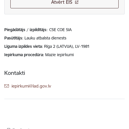
Atvērt EIS
Piegādātājs / izpildītājs:
CSE COE SIA
Pasūtītājs
Lauku atbalsta dienests
Līguma izpildes vieta
Rīga 2 (LATVIJA), LV-1981
Iepirkuma procedūra
Mazie iepirkumi
Kontakti
E-pasts:
iepirkumi@lad.gov.lv