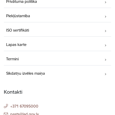
Privātuma politika
Piekļūstamība
ISO sertifikāti
Lapas karte
Termini
Sīkdatņu izvēles maiņa
Kontakti
+371 67095000
E-pasts:
pasts@lad.gov.lv