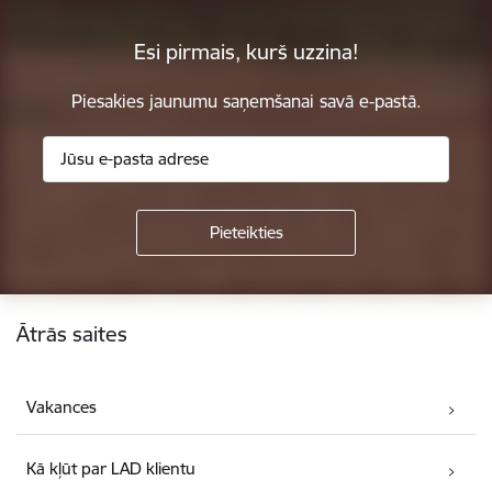
Esi pirmais, kurš uzzina!
Piesakies jaunumu saņemšanai savā e-pastā.
Kājene
Ātrās saites
Vakances
Kā kļūt par LAD klientu