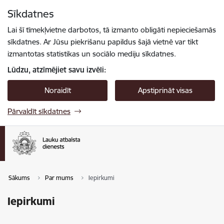
Pāriet uz lapas saturu
Sīkdatnes
Spied
lai meklētu
Enter
Lai šī tīmekļvietne darbotos, tā izmanto obligāti nepieciešamās
sīkdatnes. Ar Jūsu piekrišanu papildus šajā vietnē var tikt
izmantotas statistikas un sociālo mediju sīkdatnes.
Lūdzu, atzīmējiet savu izvēli:
Noraidīt
Apstiprināt visas
Pārvaldīt sīkdatnes
Sākums
Par mums
Iepirkumi
Iepirkumi