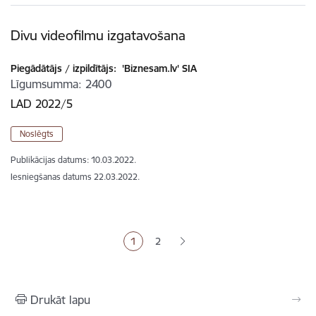
Divu videofilmu izgatavošana
Piegādātājs / izpildītājs:
'Biznesam.lv' SIA
Līgumsumma
2400
LAD 2022/5
Noslēgts
Publikācijas datums:
10.03.2022.
Iesniegšanas datums
22.03.2022.
Lapošana
1
2
Pašreizējā lapa
Lapa
Drukāt lapu