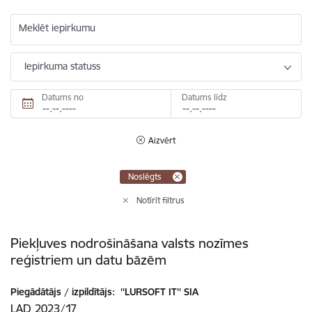
Meklēt iepirkumu
Iepirkuma statuss
Datums no
Datums līdz
Aizvērt
Noslēgts
Notīrīt filtrus
Piekļuves nodrošināšana valsts nozīmes
reģistriem un datu bāzēm
Piegādātājs / izpildītājs:
''LURSOFT IT'' SIA
LAD 2023/17