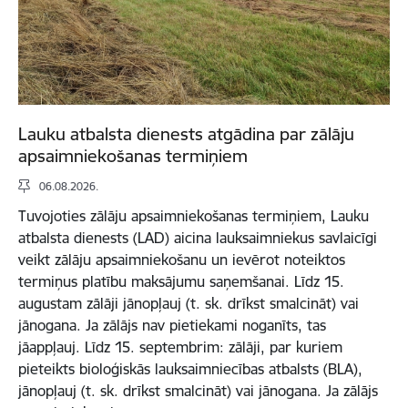
Lauku atbalsta dienests atgādina par zālāju
apsaimniekošanas termiņiem
06.08.2026.
Tuvojoties zālāju apsaimniekošanas termiņiem, Lauku
atbalsta dienests (LAD) aicina lauksaimniekus savlaicīgi
veikt zālāju apsaimniekošanu un ievērot noteiktos
termiņus platību maksājumu saņemšanai. Līdz 15.
augustam zālāji jānopļauj (t. sk. drīkst smalcināt) vai
jānogana. Ja zālājs nav pietiekami noganīts, tas
jāappļauj. Līdz 15. septembrim: zālāji, par kuriem
pieteikts bioloģiskās lauksaimniecības atbalsts (BLA),
jānopļauj (t. sk. drīkst smalcināt) vai jānogana. Ja zālājs