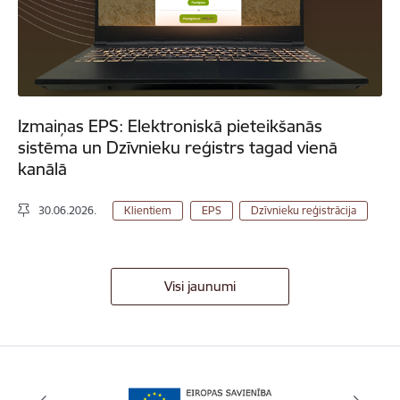
Izmaiņas EPS: Elektroniskā pieteikšanās
sistēma un Dzīvnieku reģistrs tagad vienā
kanālā
30.06.2026.
Klientiem
EPS
Dzīvnieku reģistrācija
Visi jaunumi