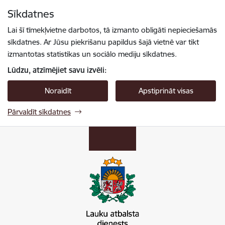
Pāriet uz lapas saturu
Sīkdatnes
Spied
lai meklētu
Enter
Lai šī tīmekļvietne darbotos, tā izmanto obligāti nepieciešamās
sīkdatnes. Ar Jūsu piekrišanu papildus šajā vietnē var tikt
izmantotas statistikas un sociālo mediju sīkdatnes.
Lūdzu, atzīmējiet savu izvēli:
Noraidīt
Apstiprināt visas
Pārvaldīt sīkdatnes
Lauku atbalsta dienests