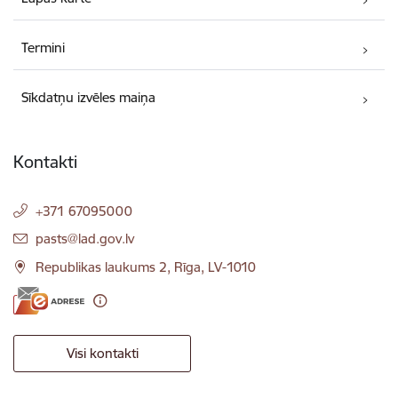
Termini
Sīkdatņu izvēles maiņa
Kontakti
+371 67095000
E-pasts:
pasts@lad.gov.lv
Republikas laukums 2, Rīga, LV-1010
Visi kontakti