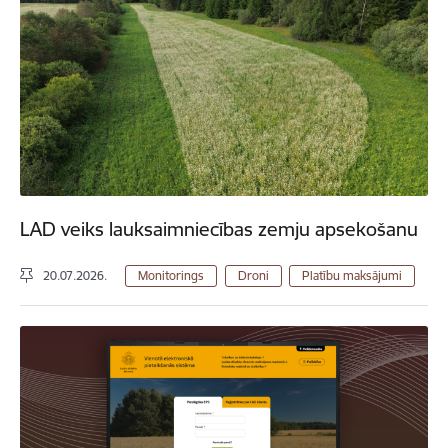
LAD veiks lauksaimniecības zemju apsekošanu
20.07.2026.
Monitorings
Droni
Platību maksājumi