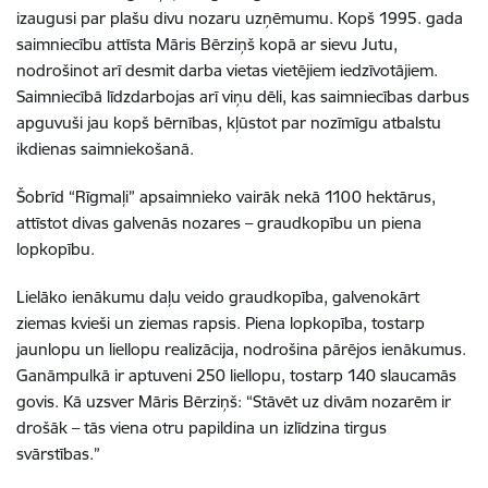
izaugusi par plašu divu nozaru uzņēmumu. Kopš 1995. gada
saimniecību attīsta Māris Bērziņš kopā ar sievu Jutu,
nodrošinot arī desmit darba vietas vietējiem iedzīvotājiem.
Saimniecībā līdzdarbojas arī viņu dēli, kas saimniecības darbus
apguvuši jau kopš bērnības, kļūstot par nozīmīgu atbalstu
ikdienas saimniekošanā.
Šobrīd “Rīgmaļi” apsaimnieko vairāk nekā 1100 hektārus,
attīstot divas galvenās nozares – graudkopību un piena
lopkopību.
Lielāko ienākumu daļu veido graudkopība, galvenokārt
ziemas kvieši un ziemas rapsis. Piena lopkopība, tostarp
jaunlopu un liellopu realizācija, nodrošina pārējos ienākumus.
Ganāmpulkā ir aptuveni 250 liellopu, tostarp 140 slaucamās
govis. Kā uzsver Māris Bērziņš: “Stāvēt uz divām nozarēm ir
drošāk – tās viena otru papildina un izlīdzina tirgus
svārstības.”