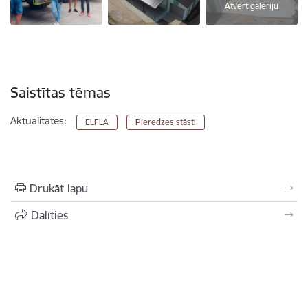
Atvērt galeriju
Saistītas tēmas
Aktualitātes:
ELFLA
Pieredzes stāsti
Drukāt lapu
Dalīties