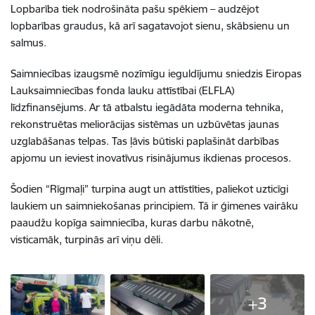
Lopbarība tiek nodrošināta pašu spēkiem – audzējot
lopbarības graudus, kā arī sagatavojot sienu, skābsienu un
salmus.
Saimniecības izaugsmē nozīmīgu ieguldījumu sniedzis Eiropas
Lauksaimniecības fonda lauku attīstībai (ELFLA)
līdzfinansējums. Ar tā atbalstu iegādāta moderna tehnika,
rekonstruētas meliorācijas sistēmas un uzbūvētas jaunas
uzglabāšanas telpas. Tas ļāvis būtiski paplašināt darbības
apjomu un ieviest inovatīvus risinājumus ikdienas procesos.
Šodien “Rīgmaļi” turpina augt un attīstīties, paliekot uzticīgi
laukiem un saimniekošanas principiem. Tā ir ģimenes vairāku
paaudžu kopīga saimniecība, kuras darbu nākotnē,
visticamāk, turpinās arī viņu dēli.
+3