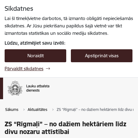
Pāriet uz lapas saturu
Sīkdatnes
Spied
lai meklētu
Enter
Lai šī tīmekļvietne darbotos, tā izmanto obligāti nepieciešamās
sīkdatnes. Ar Jūsu piekrišanu papildus šajā vietnē var tikt
izmantotas statistikas un sociālo mediju sīkdatnes.
Lūdzu, atzīmējiet savu izvēli:
Noraidīt
Apstiprināt visas
Pārvaldīt sīkdatnes
Sākums
Aktualitātes
ZS “Rīgmaļi” – no dažiem hektāriem līdz divu noza
ZS “Rīgmaļi” – no dažiem hektāriem līdz
divu nozaru attīstībai