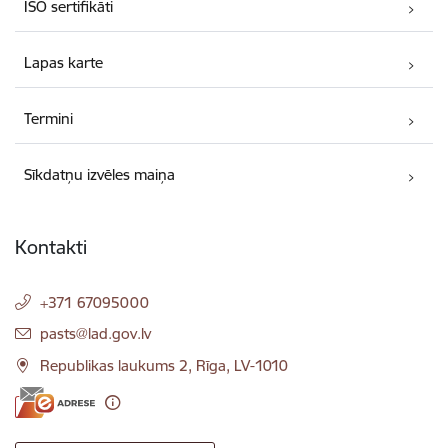
ISO sertifikāti
Lapas karte
Termini
Sīkdatņu izvēles maiņa
Kontakti
+371 67095000
E-pasts:
pasts@lad.gov.lv
Republikas laukums 2, Rīga, LV-1010