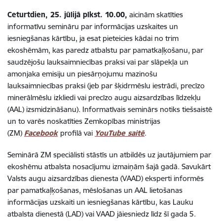
Ceturtdien, 25. jūlijā plkst. 10.00,
aicinām skatīties
informatīvu semināru par informācijas uzskaites un
iesniegšanas kārtību, ja esat pieteicies kādai no trim
ekoshēmām, kas paredz atbalstu par pamatkaļķošanu, par
saudzējošu lauksaimniecības praksi vai par slāpekļa un
amonjaka emisiju un piesārņojumu mazinošu
lauksaimniecības praksi (jeb par šķidrmēslu iestrādi, precīzo
minerālmēslu izkliedi vai precīzo augu aizsardzības līdzekļu
(AAL) izsmidzināšanu). Informatīvais seminārs notiks tiešsaistē
un to varēs noskatīties Zemkopības ministrijas
(ZM)
Facebook
profilā vai
YouTube saitē
.
Seminārā ZM speciālisti stāstīs un atbildēs uz jautājumiem par
ekoshēmu atbalsta nosacījumu izmaiņām šajā gadā. Savukārt
Valsts augu aizsardzības dienesta (VAAD) eksperti informēs
par pamatkaļķošanas, mēslošanas un AAL lietošanas
informācijas uzskaiti un iesniegšanas kārtību, kas Lauku
atbalsta dienestā (LAD) vai VAAD jāiesniedz līdz šī gada 5.