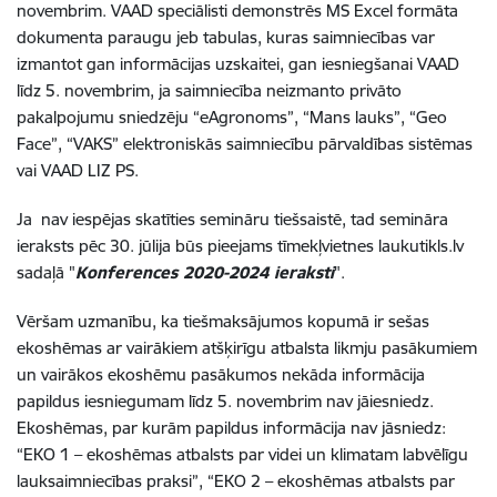
novembrim. VAAD speciālisti demonstrēs MS Excel formāta
dokumenta paraugu jeb tabulas, kuras saimniecības var
izmantot gan informācijas uzskaitei, gan iesniegšanai VAAD
līdz 5. novembrim, ja saimniecība neizmanto privāto
pakalpojumu sniedzēju “eAgronoms”, “Mans lauks”, “Geo
Face”, “VAKS” elektroniskās saimniecību pārvaldības sistēmas
vai VAAD LIZ PS.
Ja nav iespējas skatīties semināru tiešsaistē, tad semināra
ieraksts pēc 30. jūlija būs pieejams tīmekļvietnes laukutikls.lv
sadaļā "
Konferences 2020-2024 ieraksti
".
Vēršam uzmanību, ka tiešmaksājumos kopumā ir sešas
ekoshēmas ar vairākiem atšķirīgu atbalsta likmju pasākumiem
un vairākos ekoshēmu pasākumos nekāda informācija
papildus iesniegumam līdz 5. novembrim nav jāiesniedz.
Ekoshēmas, par kurām papildus informācija nav jāsniedz:
“EKO 1 – ekoshēmas atbalsts par videi un klimatam labvēlīgu
lauksaimniecības praksi”, “EKO 2 – ekoshēmas atbalsts par