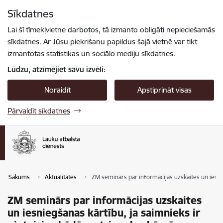
Pāriet uz lapas saturu
Sīkdatnes
Spied
lai meklētu
Enter
Lai šī tīmekļvietne darbotos, tā izmanto obligāti nepieciešamās
sīkdatnes. Ar Jūsu piekrišanu papildus šajā vietnē var tikt
izmantotas statistikas un sociālo mediju sīkdatnes.
Lūdzu, atzīmējiet savu izvēli:
Noraidīt
Apstiprināt visas
Pārvaldīt sīkdatnes
Sākums
Aktualitātes
ZM seminārs par informācijas uzskaites un iesni
ZM seminārs par informācijas uzskaites
un iesniegšanas kārtību, ja saimnieks ir