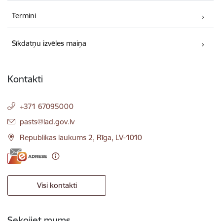
Termini
Sīkdatņu izvēles maiņa
Kontakti
+371 67095000
E-pasts:
pasts@lad.gov.lv
Republikas laukums 2, Rīga, LV-1010
Visi kontakti
Sekojiet mums