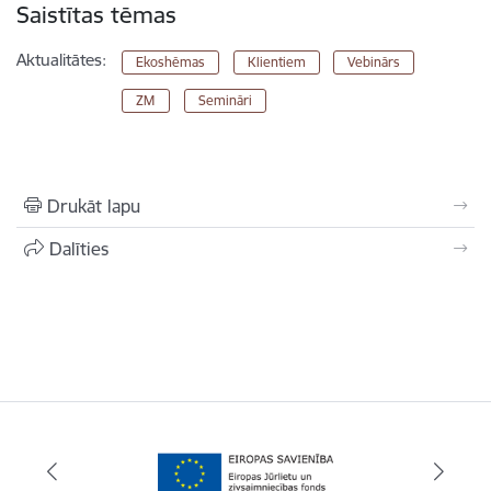
Saistītas tēmas
Aktualitātes:
Ekoshēmas
Klientiem
Vebinārs
ZM
Semināri
Drukāt lapu
Dalīties