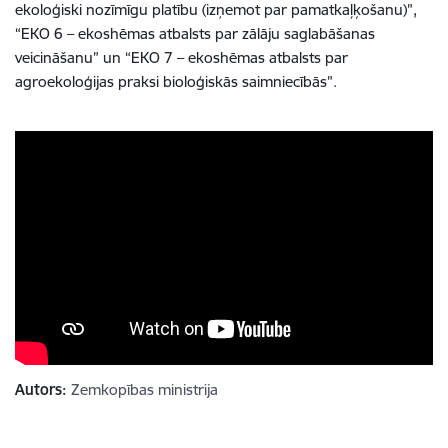
ekoloģiski nozīmīgu platību (izņemot par pamatkaļķošanu)”,
“EKO 6 – ekoshēmas atbalsts par zālāju saglabāšanas
veicināšanu” un “EKO 7 – ekoshēmas atbalsts par
agroekoloģijas praksi bioloģiskās saimniecībās”.
Autors:
Zemkopības ministrija