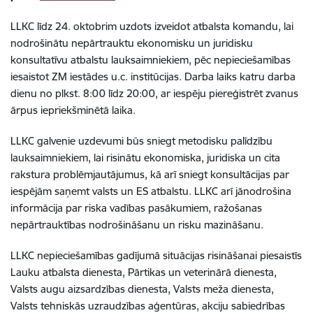
LLKC līdz 24. oktobrim uzdots izveidot atbalsta komandu, lai
nodrošinātu nepārtrauktu ekonomisku un juridisku
konsultatīvu atbalstu lauksaimniekiem, pēc nepieciešamības
iesaistot ZM iestādes u.c. institūcijas. Darba laiks katru darba
dienu no plkst. 8:00 līdz 20:00, ar iespēju piereģistrēt zvanus
ārpus iepriekšminētā laika.
LLKC galvenie uzdevumi būs sniegt metodisku palīdzību
lauksaimniekiem, lai risinātu ekonomiska, juridiska un cita
rakstura problēmjautājumus, kā arī sniegt konsultācijas par
iespējām saņemt valsts un ES atbalstu. LLKC arī jānodrošina
informācija par riska vadības pasākumiem, ražošanas
nepārtrauktības nodrošināšanu un risku mazināšanu.
LLKC nepieciešamības gadījumā situācijas risināšanai piesaistīs
Lauku atbalsta dienesta, Pārtikas un veterinārā dienesta,
Valsts augu aizsardzības dienesta, Valsts meža dienesta,
Valsts tehniskās uzraudzības aģentūras, akciju sabiedrības