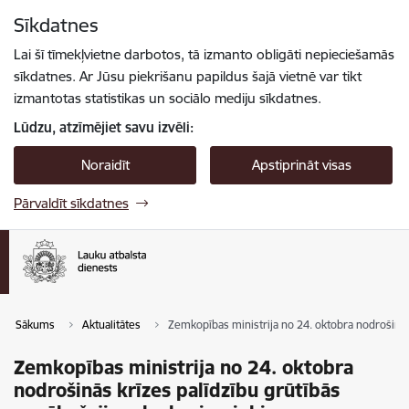
Pāriet uz lapas saturu
Sīkdatnes
Spied
lai meklētu
Enter
Lai šī tīmekļvietne darbotos, tā izmanto obligāti nepieciešamās
sīkdatnes. Ar Jūsu piekrišanu papildus šajā vietnē var tikt
izmantotas statistikas un sociālo mediju sīkdatnes.
Lūdzu, atzīmējiet savu izvēli:
Noraidīt
Apstiprināt visas
Pārvaldīt sīkdatnes
Sākums
Aktualitātes
Zemkopības ministrija no 24. oktobra nodrošinā
Zemkopības ministrija no 24. oktobra
nodrošinās krīzes palīdzību grūtībās