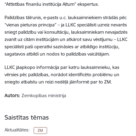
“Attīstības finanšu institūcija Altum” ekspertus.
Palīdzības tālrunis, e-pasts u.c. lauksaimniekiem strādās pēc
“vienas pieturas principa” – ja LLKC speciālisti uzreiz nevarēs
sniegt palīdzību vai konsultāciju, lauksaimniekam nevajadzēs
zvanīt uz citām institūcijām un atkārot savu vēstījumu – LLKC
speciālisti paši operatīvi sazināsies ar atbildīgo institūciju,
sagatavos atbildi un nodos to palīdzības vaicātājam.
LLKC jāapkopo informācija par katru lauksaimnieku, kas
vērsies pēc palīdzības, norādot identificēto problēmu un
sniegto atbalstu un reizi nedēļā jāinformē par to ZM.
Autors:
Zemkopības ministrija
Saistītas tēmas
Aktualitātes:
ZM