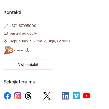
Kontakti
+371 67095000
E-pasts:
pasts@lad.gov.lv
Republikas laukums 2, Rīga, LV-1010
Visi kontakti
Sekojiet mums