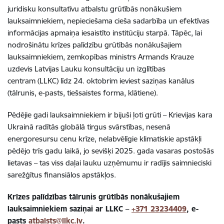
juridisku konsultatīvu atbalstu grūtībās nonākušiem
lauksaimniekiem, nepieciešama cieša sadarbība un efektīvas
informācijas apmaiņa iesaistīto institūciju starpā. Tāpēc, lai
nodrošinātu krīzes palīdzību grūtībās nonākušajiem
lauksaimniekiem, zemkopības ministrs Armands Krauze
uzdevis Latvijas Lauku konsultāciju un izglītības
centram (LLKC) līdz 24. oktobrim ieviest saziņas kanālus
(tālrunis, e-pasts, tiešsaistes forma, klātiene).
Pēdējie gadi lauksaimniekiem ir bijuši ļoti grūti – Krievijas kara
Ukrainā radītās globālā tirgus svārstības, nesenā
energoresursu cenu krīze, nelabvēlīgie klimatiskie apstākļi
pēdējo trīs gadu laikā, jo sevišķi 2025. gada vasaras postošās
lietavas – tas viss daļai lauku uzņēmumu ir radījis saimnieciski
sarežģītus finansiālos apstākļos.
Krīzes palīdzības tālrunis grūtībās nonākušajiem
lauksaimniekiem
saziņai ar LLKC –
+371 23234409
, e-
pasts
atbalsts@llkc.lv
.