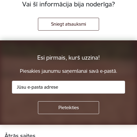
Vai šī informācija bija noderīga?
Sniegt atsauksmi
Esi pirmais, kurš uzzina!
Piesakies jaunumu saņemšanai savā e-pastā.
Kājene
Ātrās saites