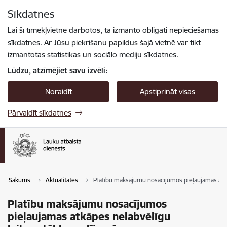
Pāriet uz lapas saturu
Sīkdatnes
Spied
lai meklētu
Enter
Lai šī tīmekļvietne darbotos, tā izmanto obligāti nepieciešamās
sīkdatnes. Ar Jūsu piekrišanu papildus šajā vietnē var tikt
izmantotas statistikas un sociālo mediju sīkdatnes.
Lūdzu, atzīmējiet savu izvēli:
Noraidīt
Apstiprināt visas
Pārvaldīt sīkdatnes
Sākums
Aktualitātes
Platību maksājumu nosacījumos pieļaujamas atkā
Platību maksājumu nosacījumos
pieļaujamas atkāpes nelabvēlīgu