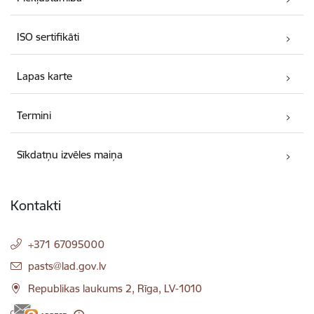
ISO sertifikāti
Lapas karte
Termini
Sīkdatņu izvēles maiņa
Kontakti
+371 67095000
E-pasts:
pasts@lad.gov.lv
Republikas laukums 2, Rīga, LV-1010