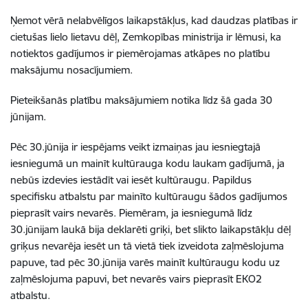
Ņemot vērā nelabvēlīgos laikapstākļus, kad daudzas platības ir
cietušas lielo lietavu dēļ, Zemkopības ministrija ir lēmusi, ka
notiektos gadījumos ir piemērojamas atkāpes no platību
maksājumu nosacījumiem.
Pieteikšanās platību maksājumiem notika līdz šā gada 30
jūnijam.
Pēc 30.jūnija ir iespējams veikt izmaiņas jau iesniegtajā
iesniegumā un mainīt kultūrauga kodu laukam gadījumā, ja
nebūs izdevies iestādīt vai iesēt kultūraugu. Papildus
specifisku atbalstu par mainīto kultūraugu šādos gadījumos
pieprasīt vairs nevarēs. Piemēram, ja iesniegumā līdz
30.jūnijam laukā bija deklarēti griķi, bet slikto laikapstākļu dēļ
griķus nevarēja iesēt un tā vietā tiek izveidota zaļmēslojuma
papuve, tad pēc 30.jūnija varēs mainīt kultūraugu kodu uz
zaļmēslojuma papuvi, bet nevarēs vairs pieprasīt EKO2
atbalstu.