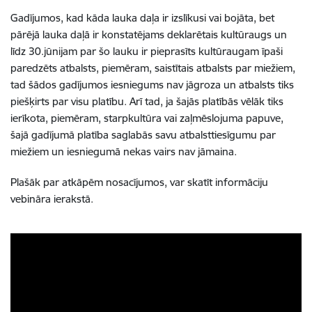
Gadījumos, kad kāda lauka daļa ir izslīkusi vai bojāta, bet
pārējā lauka daļā ir konstatējams deklarētais kultūraugs un
līdz 30.jūnijam par šo lauku ir pieprasīts kultūraugam īpaši
paredzēts atbalsts, piemēram, saistītais atbalsts par miežiem,
tad šādos gadījumos iesniegums nav jāgroza un atbalsts tiks
piešķirts par visu platību. Arī tad, ja šajās platībās vēlāk tiks
ierīkota, piemēram, starpkultūra vai zaļmēslojuma papuve,
šajā gadījumā platība saglabās savu atbalsttiesīgumu par
miežiem un iesniegumā nekas vairs nav jāmaina.
Plašāk par atkāpēm nosacījumos, var skatīt informāciju
vebināra ierakstā.