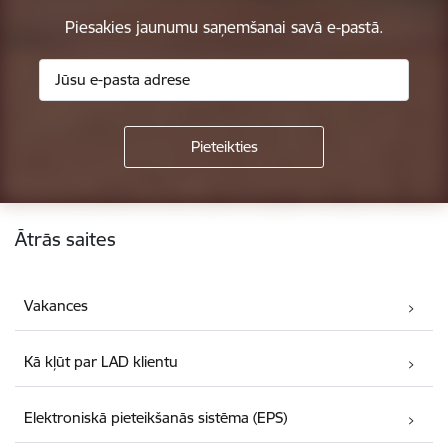
Piesakies jaunumu saņemšanai savā e-pastā.
Kājene
Ātrās saites
Vakances
Kā kļūt par LAD klientu
Elektroniskā pieteikšanās sistēma (EPS)