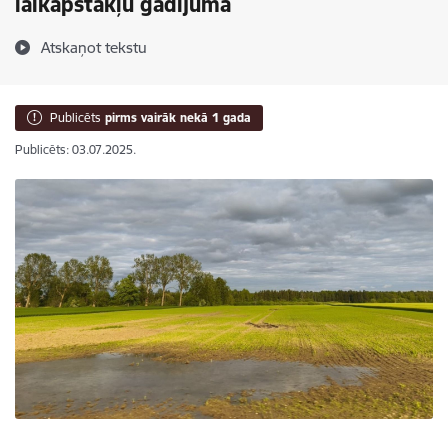
laikapstākļu gadījumā
Atskaņot tekstu
Publicēts
pirms vairāk nekā 1 gada
Publicēts: 03.07.2025.