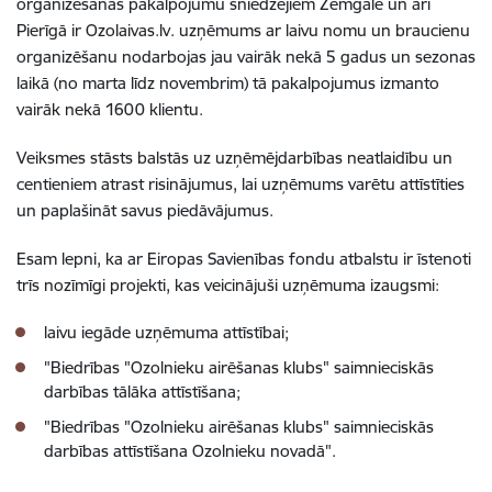
organizēšanas pakalpojumu sniedzējiem Zemgalē un arī
Pierīgā ir Ozolaivas.lv. uzņēmums ar laivu nomu un braucienu
organizēšanu nodarbojas jau vairāk nekā 5 gadus un sezonas
laikā (no marta līdz novembrim) tā pakalpojumus izmanto
vairāk nekā 1600 klientu.
Veiksmes stāsts balstās uz uzņēmējdarbības neatlaidību un
centieniem atrast risinājumus, lai uzņēmums varētu attīstīties
un paplašināt savus piedāvājumus.
Esam lepni, ka ar Eiropas Savienības fondu atbalstu ir īstenoti
trīs nozīmīgi projekti, kas veicinājuši uzņēmuma izaugsmi:
laivu iegāde uzņēmuma attīstībai;
"Biedrības "Ozolnieku airēšanas klubs" saimnieciskās
darbības tālāka attīstīšana;
"Biedrības "Ozolnieku airēšanas klubs" saimnieciskās
darbības attīstīšana Ozolnieku novadā".