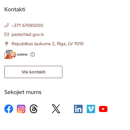
Kontakti
+371 67095000
E-pasts:
pasts@lad.gov.lv
Republikas laukums 2, Rīga, LV-1010
Visi kontakti
Sekojiet mums