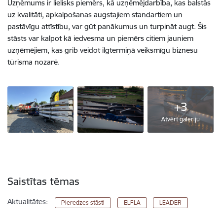
Uzņēmums ir lielisks piemērs, kā uzņēmējdarbība, kas balstās
uz kvalitāti, apkalpošanas augstajiem standartiem un
pastāvīgu attīstību, var gūt panākumus un turpināt augt. Šis
stāsts var kalpot kā iedvesma un piemērs citiem jauniem
uzņēmējiem, kas grib veidot ilgtermiņā veiksmīgu biznesu
tūrisma nozarē.
+3
Atvērt galeriju
Saistītas tēmas
Aktualitātes:
Pieredzes stāsti
ELFLA
LEADER