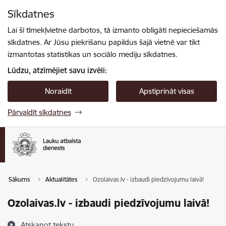
Pāriet uz lapas saturu
Sīkdatnes
Spied
lai meklētu
Enter
Lai šī tīmekļvietne darbotos, tā izmanto obligāti nepieciešamās
sīkdatnes. Ar Jūsu piekrišanu papildus šajā vietnē var tikt
izmantotas statistikas un sociālo mediju sīkdatnes.
Lūdzu, atzīmējiet savu izvēli:
Noraidīt
Apstiprināt visas
Pārvaldīt sīkdatnes
Sākums
Aktualitātes
Ozolaivas.lv - izbaudi piedzīvojumu laivā!
Ozolaivas.lv - izbaudi piedzīvojumu laivā!
Atskaņot tekstu