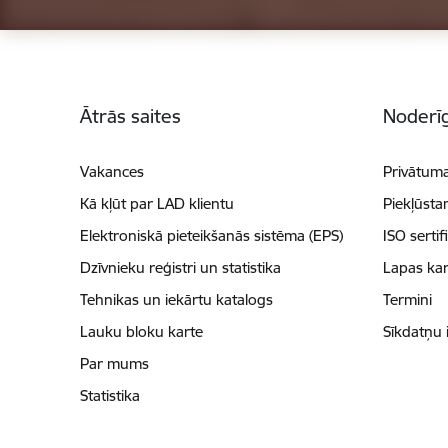
Kājene
Ātrās saites
Noderīg
Vakances
Privātuma
Kā kļūt par LAD klientu
Piekļūsta
Elektroniskā pieteikšanās sistēma (EPS)
ISO sertif
Dzīvnieku reģistri un statistika
Lapas kar
Tehnikas un iekārtu katalogs
Termini
Lauku bloku karte
Sīkdatņu 
Par mums
Statistika