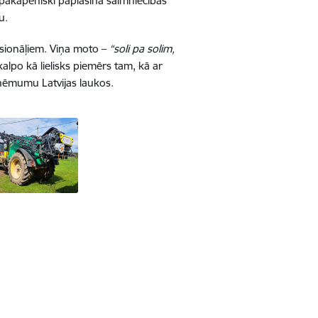
 pakāpeniski paplašina saimniecības
u.
esionāļiem. Viņa moto –
“soli pa solim,
kalpo kā lielisks piemērs tam, kā ar
zņēmumu Latvijas laukos.