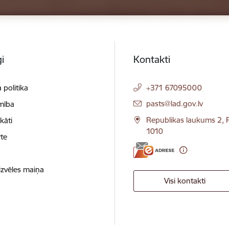
i
Kontakti
 politika
+371 67095000
E-pasts:
pasts@lad.gov.lv
mība
Republikas laukums 2, R
ikāti
1010
te
izvēles maiņa
Visi kontakti