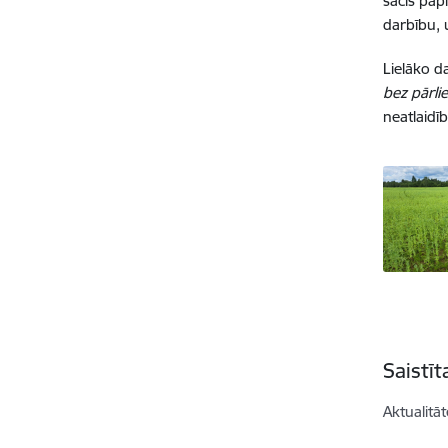
sācis pap
darbību, 
Lielāko d
bez pārli
neatlaidī
Saistī
Aktualitāt