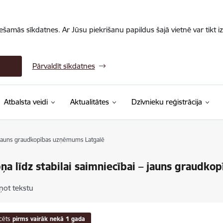
iešamās sīkdatnes. Ar Jūsu piekrišanu papildus šajā vietnē var tikt i
Pārvaldīt sīkdatnes
Atbalsta veidi
Aktualitātes
Dzīvnieku reģistrācija
 – jauns graudkopības uzņēmums Latgalē
ņa līdz stabilai saimniecībai – jauns graudk
ņot tekstu
cēts
pirms vairāk nekā 1 gada