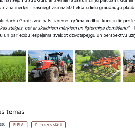
ildināt sējumu struktūru ar ziemas rapša un zirņu platībām. Guntis
un viņa mērķis ir sasniegt vismaz 50 hektāru lielu graudaugu platīb
aļu darbu Guntis veic pats, izņemot grāmatvedību, kuru uztic prof
ekas steigas, bet ar skaidriem mērķiem un ilgtermiņa domāšanu”
– 
bu un pārliecību iespējams izveidot dzīvotspējīgu un perspektīvu u
tas tēmas
es:
ELFLA
Pieredzes stāsti