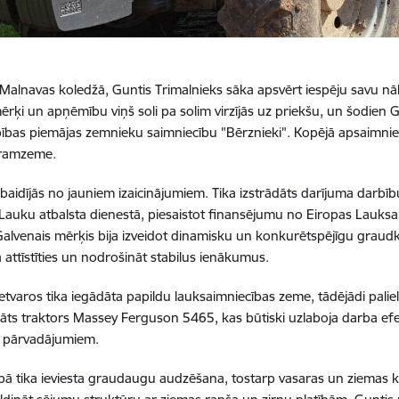
Malnavas koledžā, Guntis Trimalnieks sāka apsvērt iespēju savu nāko
ērķi un apņēmību viņš soli pa solim virzījās uz priekšu, un šodien G
bas piemājas zemnieku saimniecību "Bērznieki". Kopējā apsaimnieko
aramzeme.
baidījās no jauniem izaicinājumiem. Tika izstrādāts darījuma darbību
 Lauku atbalsta dienestā, piesaistot finansējumu no Eiropas Lauksai
Galvenais mērķis bija izveidot dinamisku un konkurētspējīgu gra
ā attīstīties un nodrošināt stabilus ienākumus.
ietvaros tika iegādāta papildu lauksaimniecības zeme, tādējādi palie
dāts traktors Massey Ferguson 5465, kas būtiski uzlaboja darba ef
u pārvadājumiem.
bā tika ieviesta graudaugu audzēšana, tostarp vasaras un ziemas kvi