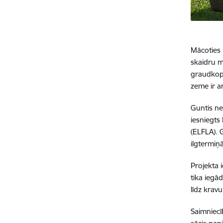
Mācoties 
skaidru m
graudkopī
zeme ir 
Guntis ne
iesniegts
(ELFLA). 
ilgtermiņ
Projekta 
tika iegā
līdz krav
Saimniecī