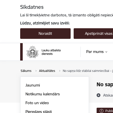
Pāriet uz lapas saturu
Sīkdatnes
Lai šī tīmekļvietne darbotos, tā izmanto obligāti nepiec
Lūdzu, atzīmējiet savu izvēli:
Noraidīt
Apstiprināt visas
Par mums
Sākums
Aktualitātes
No sapņa līdz stabilai saimniecībai
No sap
Jaunumi
Notikumu kalendārs
Atska
Foto un video
Publi
Pieredzes stāsti