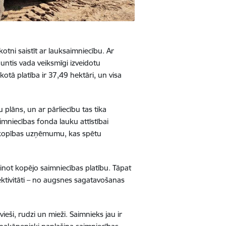
tni saistīt ar lauksaimniecību. Ar
untis vada veiksmīgi izveidotu
tā platība ir 37,49 hektāri, un visa
 plāns, un ar pārliecību tas tika
mniecības fonda lauku attīstībai
udkopības uzņēmumu, kas spētu
linot kopējo saimniecības platību. Tāpat
ektivitāti – no augsnes sagatavošanas
eši, rudzi un mieži. Saimnieks jau ir