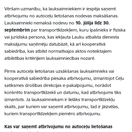
Vēršam uzmanību, ka lauksaimniekiem ir iespēja saņemt
atbrīvojumu no autoceļu lietošanas nodevas maksāšanas.
Lauksaimnieki nemaksā nodevu no
10. jūlija līdz 30.
septembrim
par transportlīdzekļiem, kuru īpašnieks ir fiziska
vai juridiska persona, kas iekļauta Lauku atbalsta dienesta
maksājumu saņēmēju datubāzē, kā arī kooperatīvā
sabiedrība, kas atbilst normatīvajos aktos noteiktajiem
atbilstības kritērijiem lauksaimniecības nozarē.
Pirms autoceļa lietošanas uzsākšanas lauksaimnieks vai
kooperatīvā sabiedrība piesaka atbrīvojumu, izmantojot Ceļu
satiksmes drošības direkcijas e-pakalpojumu, norādot
konkrēto transportlīdzekli un datumu, kad atbrīvojums tiks
izmantots. Ja lauksaimniekam ir lielāks transportlīdzekļu
skaits, par kuriem var saņemt atbrīvojumu, tad ir jāizvēlas,
kuriem transportlīdzekļiem piemēro atbrīvojumu.
Kas var saņemt atbrīvojumu no autoceļu lietošanas