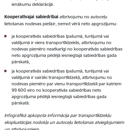
ienākumu deklarācijā.
Kooperatīvajai sabiedrībai
atbrīvojumu no autoceļu
lietošanas nodevas piešķir, ņemot vērā neto apgrozījumu:
ja kooperatīvās sabiedrības īpašumā, turējumā vai
valdījumā ir viens transportlīdzeklis, atbrīvojumu no
nodevas piemēro neatkarīgi no kooperatīvās sabiedrības
neto apgrozījuma pēdējā iesniegtajā sabiedrības gada
pārskatā,
ja kooperatīvās sabiedrības īpašumā, turējumā vai
valdījumā ir vairāki transportlīdzekļi, atbrīvojumu no
nodevas piemēro par vienu transportlīdzekli par katriem
99 600 eiro no kooperatīvās sabiedrības neto
apgrozījuma pēdējā iesniegtajā sabiedrības gada
pārskatā.
Infografikā apkopota informācija par transportlīdzekļu
ekspluatācijas nodokļa un autoceļu lietošanas atvieglojumiem
un atbrīvojumiem.