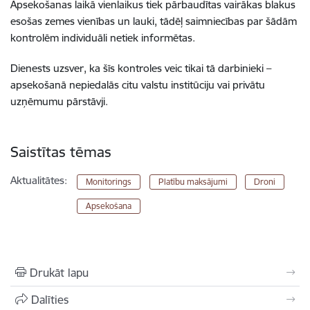
Apsekošanas laikā vienlaikus tiek pārbaudītas vairākas blakus
esošas zemes vienības un lauki, tādēļ saimniecības par šādām
kontrolēm individuāli netiek informētas.
Dienests uzsver, ka šīs kontroles veic tikai tā darbinieki –
apsekošanā nepiedalās citu valstu institūciju vai privātu
uzņēmumu pārstāvji.
Saistītas tēmas
Aktualitātes:
Monitorings
Platību maksājumi
Droni
Apsekošana
Drukāt lapu
Dalīties