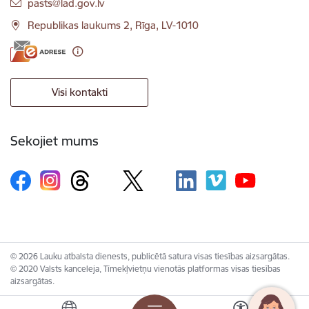
E-pasts:
pasts@lad.gov.lv
Republikas laukums 2, Rīga, LV-1010
Visi kontakti
Sekojiet mums
© 2026 Lauku atbalsta dienests, publicētā satura visas tiesības aizsargātas.
© 2020 Valsts kanceleja, Tīmekļvietņu vienotās platformas visas tiesības
aizsargātas.