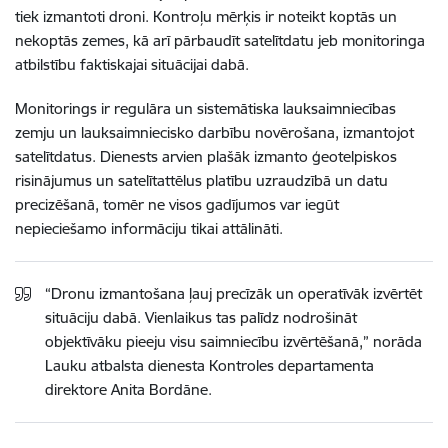
tiek izmantoti droni. Kontroļu mērķis ir noteikt koptās un
nekoptās zemes, kā arī pārbaudīt satelītdatu jeb monitoringa
atbilstību faktiskajai situācijai dabā.
Monitorings ir regulāra un sistemātiska lauksaimniecības
zemju un lauksaimniecisko darbību novērošana, izmantojot
satelītdatus. Dienests arvien plašāk izmanto ģeotelpiskos
risinājumus un satelītattēlus platību uzraudzībā un datu
precizēšanā, tomēr ne visos gadījumos var iegūt
nepieciešamo informāciju tikai attālināti.
“Dronu izmantošana ļauj precīzāk un operatīvāk izvērtēt
situāciju dabā. Vienlaikus tas palīdz nodrošināt
objektīvāku pieeju visu saimniecību izvērtēšanā,” norāda
Lauku atbalsta dienesta Kontroles departamenta
direktore Anita Bordāne.