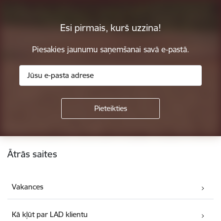
Esi pirmais, kurš uzzina!
Piesakies jaunumu saņemšanai savā e-pastā.
Kājene
Ātrās saites
Vakances
Kā kļūt par LAD klientu