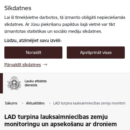
Pāriet uz lapas saturu
Sīkdatnes
Spied
lai meklētu
Enter
Lai šī tīmekļvietne darbotos, tā izmanto obligāti nepieciešamās
sīkdatnes. Ar Jūsu piekrišanu papildus šajā vietnē var tikt
izmantotas statistikas un sociālo mediju sīkdatnes.
Lūdzu, atzīmējiet savu izvēli:
Noraidīt
Apstiprināt visas
Pārvaldīt sīkdatnes
Sākums
Aktualitātes
LAD turpina lauksaimniecības zemju monitorin
LAD turpina lauksaimniecības zemju
monitoringu un apsekošanu ar droniem