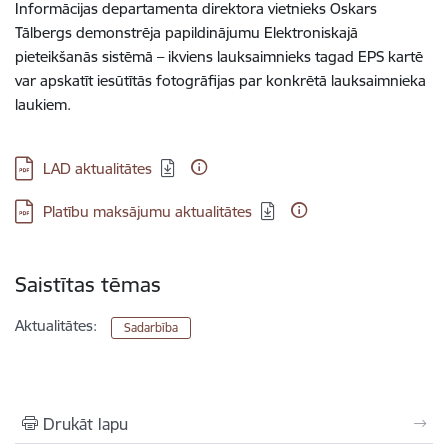
Informācijas departamenta direktora vietnieks Oskars
Tālbergs demonstrēja papildinājumu Elektroniskajā
pieteikšanās sistēmā – ikviens lauksaimnieks tagad EPS kartē
var apskatīt iesūtītās fotogrāfijas par konkrētā lauksaimnieka
laukiem.
Lejupielādēt:
LAD aktualitātes
Lejupielādēt:
Platību maksājumu aktualitātes
Saistītas tēmas
Aktualitātes:
Sadarbība
Drukāt lapu