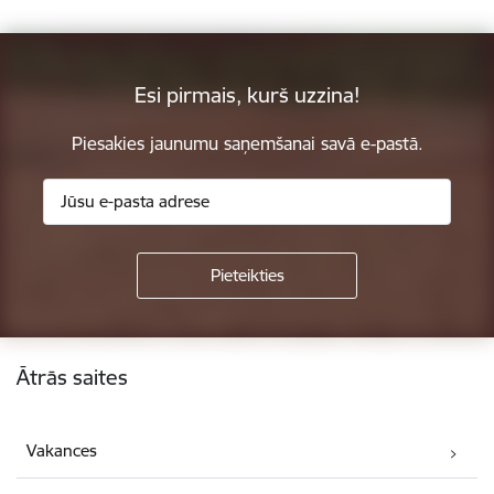
Esi pirmais, kurš uzzina!
Piesakies jaunumu saņemšanai savā e-pastā.
Kājene
Ātrās saites
Vakances