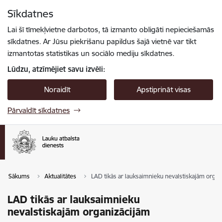
Pāriet uz lapas saturu
Sīkdatnes
Spied
lai meklētu
Enter
Lai šī tīmekļvietne darbotos, tā izmanto obligāti nepieciešamās
sīkdatnes. Ar Jūsu piekrišanu papildus šajā vietnē var tikt
izmantotas statistikas un sociālo mediju sīkdatnes.
Lūdzu, atzīmējiet savu izvēli:
Noraidīt
Apstiprināt visas
Pārvaldīt sīkdatnes
Sākums
Aktualitātes
LAD tikās ar lauksaimnieku nevalstiskajām organ
LAD tikās ar lauksaimnieku
nevalstiskajām organizācijām