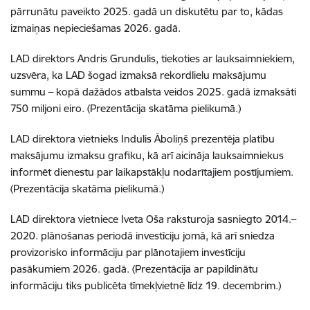
pārrunātu paveikto 2025. gadā un diskutētu par to, kādas
izmaiņas nepieciešamas 2026. gadā.
LAD direktors Andris Grundulis, tiekoties ar lauksaimniekiem,
uzsvēra, ka LAD šogad izmaksā rekordlielu maksājumu
summu – kopā dažādos atbalsta veidos 2025. gadā izmaksāti
750 miljoni eiro. (Prezentācija skatāma pielikumā.)
LAD direktora vietnieks Indulis Āboliņš prezentēja platību
maksājumu izmaksu grafiku, kā arī aicināja lauksaimniekus
informēt dienestu par laikapstākļu nodarītajiem postījumiem.
(Prezentācija skatāma pielikumā.)
LAD direktora vietniece Iveta Oša raksturoja sasniegto 2014.–
2020. plānošanas periodā investīciju jomā, kā arī sniedza
provizorisko informāciju par plānotajiem investīciju
pasākumiem 2026. gadā. (Prezentācija ar papildinātu
informāciju tiks publicēta tīmekļvietnē līdz 19. decembrim.)