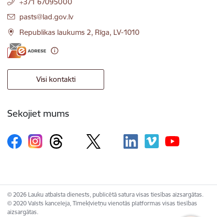
+371 67095000
E-pasts:
pasts@lad.gov.lv
Republikas laukums 2, Rīga, LV-1010
Visi kontakti
Sekojiet mums
© 2026 Lauku atbalsta dienests, publicētā satura visas tiesības aizsargātas.
© 2020 Valsts kanceleja, Tīmekļvietņu vienotās platformas visas tiesības
aizsargātas.