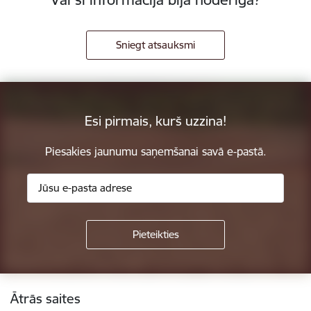
Sniegt atsauksmi
Esi pirmais, kurš uzzina!
Piesakies jaunumu saņemšanai savā e-pastā.
Kājene
Ātrās saites