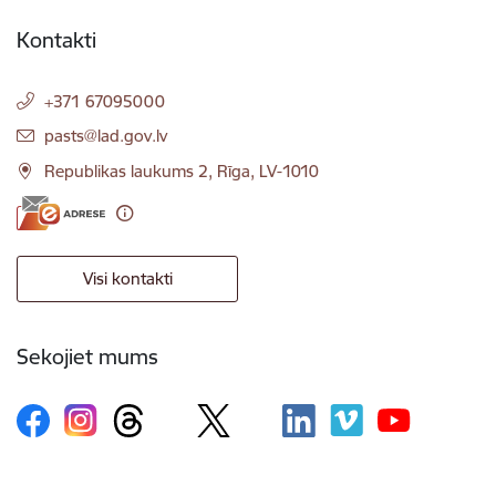
Kontakti
+371 67095000
E-pasts:
pasts@lad.gov.lv
Republikas laukums 2, Rīga, LV-1010
Visi kontakti
Sekojiet mums