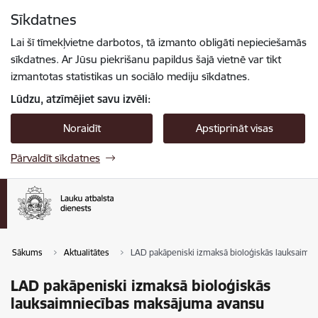
Pāriet uz lapas saturu
Sīkdatnes
Spied
lai meklētu
Enter
Lai šī tīmekļvietne darbotos, tā izmanto obligāti nepieciešamās
sīkdatnes. Ar Jūsu piekrišanu papildus šajā vietnē var tikt
izmantotas statistikas un sociālo mediju sīkdatnes.
Lūdzu, atzīmējiet savu izvēli:
Noraidīt
Apstiprināt visas
Pārvaldīt sīkdatnes
Sākums
Aktualitātes
LAD pakāpeniski izmaksā bioloģiskās lauksaimn
LAD pakāpeniski izmaksā bioloģiskās
lauksaimniecības maksājuma avansu