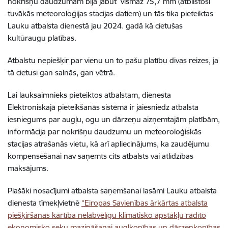
nokrišņu daudzumam bija jābūt vismaz 75,7 mm (atbilstoši
tuvākās meteoroloģijas stacijas datiem) un tās tika pieteiktas
Lauku atbalsta dienestā jau 2024. gadā kā cietušas
kultūraugu platības.
Atbalstu nepiešķir par vienu un to pašu platību divas reizes, ja
tā cietusi gan salnās, gan vētrā.
Lai lauksaimnieks pieteiktos atbalstam, dienesta
Elektroniskajā pieteikšanās sistēmā ir jāiesniedz atbalsta
iesniegums par augļu, ogu un dārzeņu aizņemtajām platībām,
informācija par
nokrišņu daudzumu un meteoroloģiskās
stacijas atrašanās vietu, kā arī apliecinājums, ka zaudējumu
kompensēšanai nav saņemts cits atbalsts vai atlīdzības
maksājums.
Plašāki nosacījumi atbalsta saņemšanai lasāmi Lauku atbalsta
dienesta tīmekļvietnē
“Eiropas Savienības ārkārtas atbalsta
piešķiršanas kārtība nelabvēlīgu klimatisko apstākļu radīto
ekonomisko seku mazināšanai augļkopības un dārzeņkopības