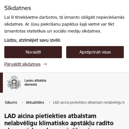
Pāriet uz lapas saturu
Sīkdatnes
Spied
lai meklētu
Enter
Lai šī tīmekļvietne darbotos, tā izmanto obligāti nepieciešamās
sīkdatnes. Ar Jūsu piekrišanu papildus šajā vietnē var tikt
izmantotas statistikas un sociālo mediju sīkdatnes.
Lūdzu, atzīmējiet savu izvēli:
Noraidīt
Apstiprināt visas
Pārvaldīt sīkdatnes
Sākums
Aktualitātes
LAD aicina pietiekties atbalstam nelabvēlīgu k
LAD aicina pietiekties atbalstam
nelabvēlīgu klimatisko apstākļu radīto