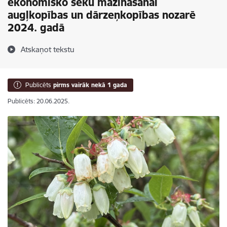
ekonomisko seku mazināšanai
augļkopības un dārzeņkopības nozarē
2024. gadā
Atskaņot tekstu
Publicēts
pirms vairāk nekā 1 gada
Publicēts: 20.06.2025.