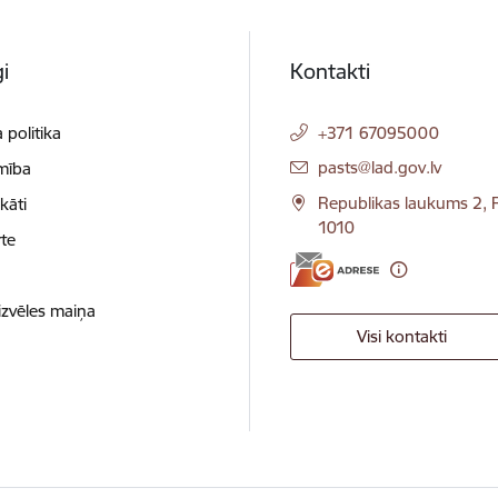
i
Kontakti
 politika
+371 67095000
E-pasts:
pasts@lad.gov.lv
mība
Republikas laukums 2, R
ikāti
1010
te
izvēles maiņa
Visi kontakti