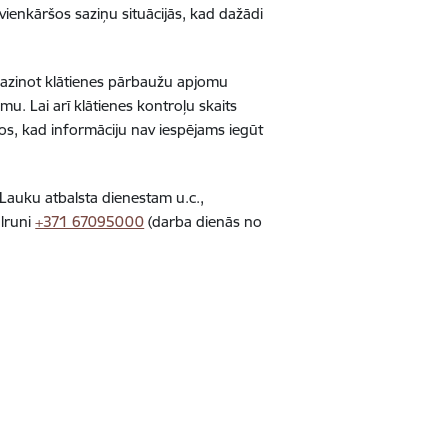
vienkāršos saziņu situācijās, kad dažādi
mazinot klātienes pārbaužu apjomu
u. Lai arī klātienes kontroļu skaits
mos, kad informāciju nav iespējams iegūt
u Lauku atbalsta dienestam u.c.,
ālruni
+371 67095000
(darba dienās no