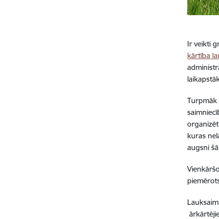
Ir veikti
kārtība l
administr
laikapstā
Turpmāk e
saimniecī
organizēt
kuras nel
augsni šā
Vienkāršo
piemērots
Lauksaim
ārkārtēji