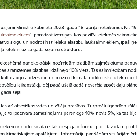
 grozījumi Ministru kabineta 2023. gada 18. aprīļa noteikumos Nr. 19
auksaimniekiem
”, paredzot izmaiņas, kas pozitīvi ietekmēs saimnie
atīvo slogu un nodrošināt lielāku elastību lauksaimniekiem, īpaši 
kļu ietekmi uz šā gada sējumu struktūru.
koshēmā par ekoloģiski nozīmīgām platībām zaļmēslojuma papuves
bas aramzemes platības līdzšinējo 10% vietā. Tas saimniecībām nodr
 kultūraugu audzēšanu un mazināt klimata radīto risku ietekmi uz l
abvēlīgu laikapstākļu dēļ pagājušajā gadā nevarēja apsēt daļu plāno
 gada sējai.
tas arī atsevišķas vides un zālāju prasības. Turpmāk ilggadīgo zāl
, ja to īpatsvara samazinājums pārsniegs 10%, nevis 5%, kā tas bija 
niekiem ir nodrošinātā ērtāka iespēja informēt par dažādām prob
em klimatiskajiem apstākļiem. Informāciju par šādām situācijām ērti 