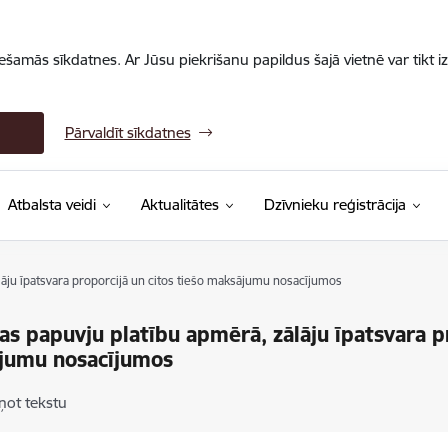
iešamās sīkdatnes. Ar Jūsu piekrišanu papildus šajā vietnē var tikt i
Pārvaldīt sīkdatnes
Atbalsta veidi
Aktualitātes
Dzīvnieku reģistrācija
lāju īpatsvara proporcijā un citos tiešo maksājumu nosacījumos
as papuvju platību apmērā, zālāju īpatsvara pr
jumu nosacījumos
ņot tekstu