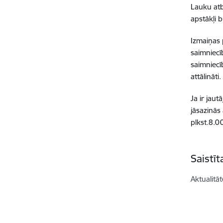
Lauku atb
apstākļi 
Izmaiņas 
saimniecī
saimniecī
attālināti.
Ja ir jau
jāsazinās
plkst.8.0
Saistī
Aktualitāt