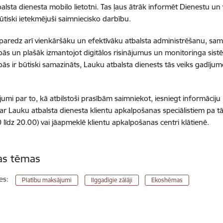
alsta dienesta mobilo lietotni. Tas ļaus ātrāk informēt Dienestu un 
būtiski ietekmējuši saimniecisko darbību.
paredz arī vienkāršāku un efektīvāku atbalsta administrēšanu, sa
bās un plašāk izmantojot digitālos risinājumus un monitoringa sistēm
bās ir būtiski samazināts, Lauku atbalsta dienests tās veiks gadīju
tājumi par to, kā atbilstoši prasībām saimniekot, iesniegt informācij
 ar Lauku atbalsta dienesta klientu apkalpošanas speciālistiem pa t
0 līdz 20.00) vai jāapmeklē klientu apkalpošanas centri klātienē.
tas tēmas
es:
Platību maksājumi
Ilggadīgie zālāji
Ekoshēmas