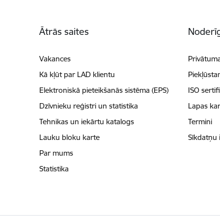
Kājene
Ātrās saites
Noderīg
Vakances
Privātuma
Kā kļūt par LAD klientu
Piekļūsta
Elektroniskā pieteikšanās sistēma (EPS)
ISO sertif
Dzīvnieku reģistri un statistika
Lapas kar
Tehnikas un iekārtu katalogs
Termini
Lauku bloku karte
Sīkdatņu 
Par mums
Statistika