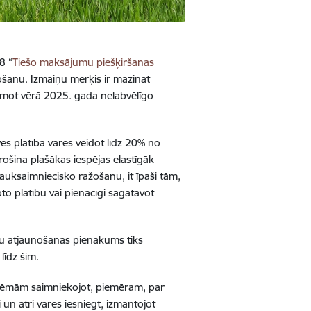
8 “
Tiešo maksājumu piešķiršanas
košanu. Izmaiņu mērķis ir mazināt
ņemot vērā 2025. gada nelabvēlīgo
 platība varēs veidot līdz 20% no
ošina plašākas iespējas elastīgāk
auksaimniecisko ražošanu, it īpaši tām,
to platību vai pienācīgi sagatavot
āju atjaunošanas pienākums tiks
līdz šim.
lēmām saimniekojot, piemēram, par
un ātri varēs iesniegt, izmantojot