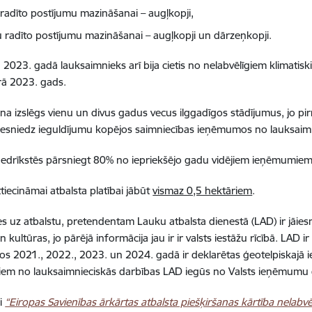
 radīto postījumu mazināšanai – augļkopji,
vu radīto postījumu mazināšanai – augļkopji un dārzeņkopji.
ja 2023. gadā lauksaimnieks arī bija cietis no nelabvēlīgiem klimatis
rā 2023. gads.
na izslēgs vienu un divus gadus vecus ilggadīgos stādījumus, jo p
esniedz ieguldījumu kopējos saimniecības ieņēmumos no lauksaim
nedrīkstēs pārsniegt 80% no iepriekšējo gadu vidējiem ieņēmumiem,
tiecināmai atbalsta platībai jābūt
vismaz 0,5 hektāriem
.
es uz atbalstu, pretendentam Lauku atbalsta dienestā (LAD) ir jāies
n kultūras, jo pārējā informācija jau ir ir valsts iestāžu rīcībā. LAD 
os 2021., 2022., 2023. un 2024. gadā ir deklarētas ģeotelpiskajā 
em no lauksaimnieciskās darbības LAD iegūs no Valsts ieņēmumu 
i
“Eiropas Savienības ārkārtas atbalsta piešķiršanas kārtība nelabvē