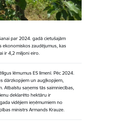
ršanai par 2024. gadā cietušajām
tos ekonomiskos zaudējumus, kas
 ir 4,2 miljoni eiro.
bvēlīgus lēmumus ES līmenī. Pēc 2024.
us dārzkopjiem un augļkopjiem,
m. Atbalstu saņems tās saimniecības,
enu deklarēto hektāru ir
. gada vidējiem ieņēmumiem no
opības ministrs Armands Krauze.