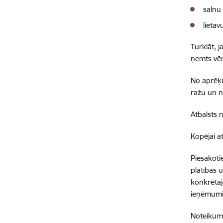
salnu
lieta
Turklāt, 
ņemts vē
No aprēķi
ražu un n
Atbalsts 
Kopējai at
Piesakoti
platības u
konkrētaj
ieņēmumi
Noteikum