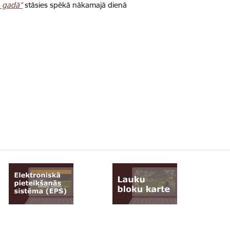
 gadā”
stāsies spēkā nākamajā dienā