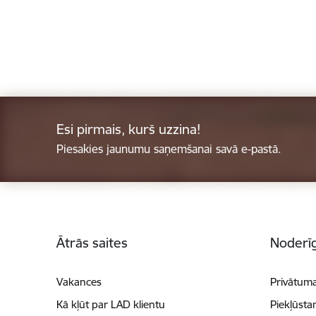
Esi pirmais, kurš uzzina!
Piesakies jaunumu saņemšanai savā e-pastā.
Kājene
Ātrās saites
Noderīg
Vakances
Privātuma
Kā kļūt par LAD klientu
Piekļūsta