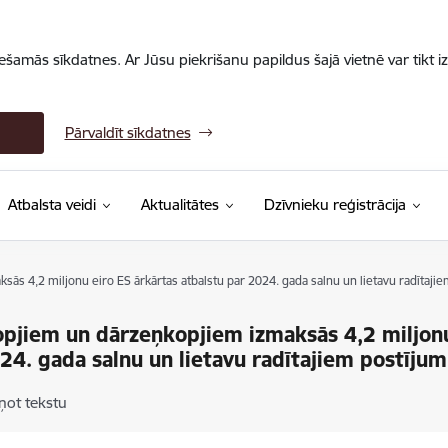
iešamās sīkdatnes. Ar Jūsu piekrišanu papildus šajā vietnē var tikt i
Pārvaldīt sīkdatnes
Atbalsta veidi
Aktualitātes
Dzīvnieku reģistrācija
ās 4,2 miljonu eiro ES ārkārtas atbalstu par 2024. gada salnu un lietavu radītaji
pjiem un dārzeņkopjiem izmaksās 4,2 miljonu
24. gada salnu un lietavu radītajiem postīju
ņot tekstu