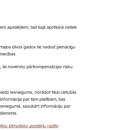
kiem apstākļiem, tad šajā aprēķinā netiek
irmajos divos gados tie nedod pienācīgu
niecības.
 lai novērstu pārkompensācijas risku.
niedz iesniegums, norādot tikai cietušās
ir informācija par tām platībām, kas
iesniegumā, savukārt informāciju par
dienesta.
līgu klimatisko apstākļu radīto