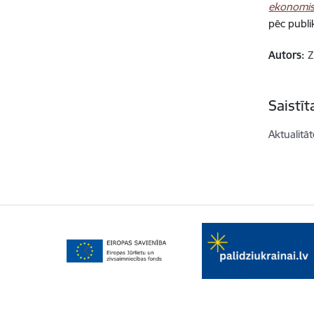
ekonomis
pēc publi
Autors:
Z
Saistī
Aktualitāt