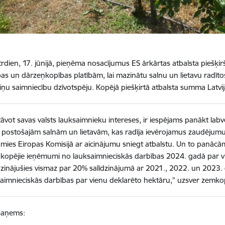
trdien, 17. jūnijā, pieņēma nosacījumus ES ārkārtas atbalsta piešķi
as un dārzeņkopības platībām, lai mazinātu salnu un lietavu radī
iņu saimniecību dzīvotspēju. Kopējā piešķirtā atbalsta summa Latvijai
tāvot savas valsts lauksaimnieku intereses, ir iespējams panākt la
 postošajām salnām un lietavām, kas radīja ievērojamus zaudējum
mies Eiropas Komisijā ar aicinājumu sniegt atbalstu. Un to panācā
 kopējie ieņēmumi no lauksaimnieciskās darbības 2024. gadā par vi
zinājušies vismaz par 20% salīdzinājumā ar 2021., 2022. un 2023
saimnieciskās darbības par vienu deklarēto hektāru,” uzsver zemk
saņems: