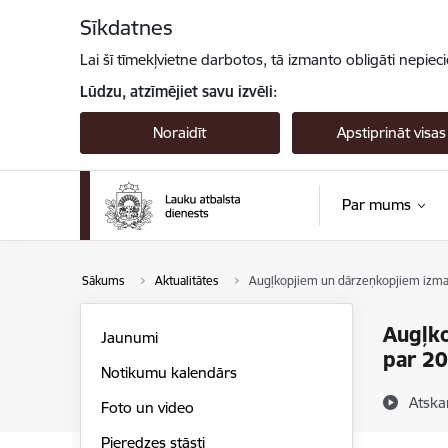
Pāriet uz lapas saturu
Sīkdatnes
Lai šī tīmekļvietne darbotos, tā izmanto obligāti nepiec
Lūdzu, atzīmējiet savu izvēli:
Noraidīt
Apstiprināt visas
Par mums
Sākums
Aktualitātes
Augļkopjiem un dārzeņkopjiem izmaks
Augļko
Jaunumi
par 20
Notikumu kalendārs
Atska
Foto un video
Pieredzes stāsti