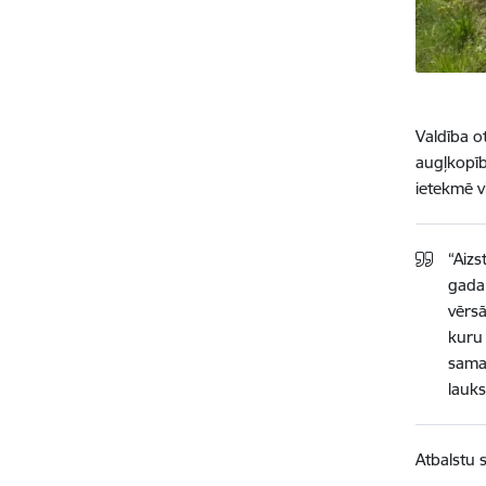
Valdība o
augļkopīb
ietekmē v
“Aizs
gada
vērsā
kuru
sama
lauk
Atbalstu 