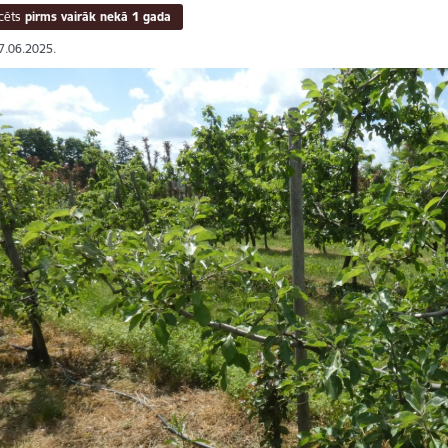
cēts
pirms vairāk nekā 1 gada
17.06.2025.