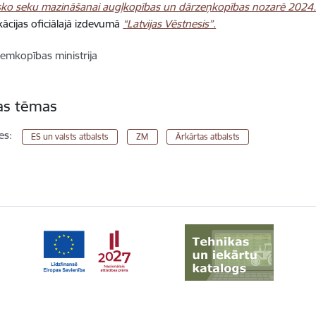
ko seku mazināšanai augļkopības un dārzeņkopības nozarē 2024.
kācijas oficiālajā izdevumā
“Latvijas Vēstnesis”.
emkopības ministrija
tas tēmas
es:
ES un valsts atbalsts
ZM
Ārkārtas atbalsts