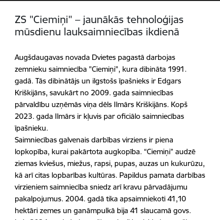
ZS "Ciemiņi" – jaunākās tehnoloģijas
mūsdienu lauksaimniecības ikdienā
Augšdaugavas novada Dvietes pagastā darbojas
zemnieku saimniecība "Ciemiņi", kura dibināta 1991.
gadā. Tās dibinātājs un ilgstošs īpašnieks ir Edgars
Kriškijāns, savukārt no 2009. gada saimniecības
pārvaldību uzņēmās viņa dēls Ilmārs Kriškijāns. Kopš
2023. gada Ilmārs ir kļuvis par oficiālo saimniecības
īpašnieku.
Saimniecības galvenais darbības virziens ir piena
lopkopība, kurai pakārtota augkopība. “Ciemiņi” audzē
ziemas kviešus, miežus, rapsi, pupas, auzas un kukurūzu,
kā arī citas lopbarības kultūras. Papildus pamata darbības
virzieniem saimniecība sniedz arī kravu pārvadājumu
pakalpojumus. 2004. gadā tika apsaimniekoti 41,10
hektāri zemes un ganāmpulkā bija 41 slaucamā govs.