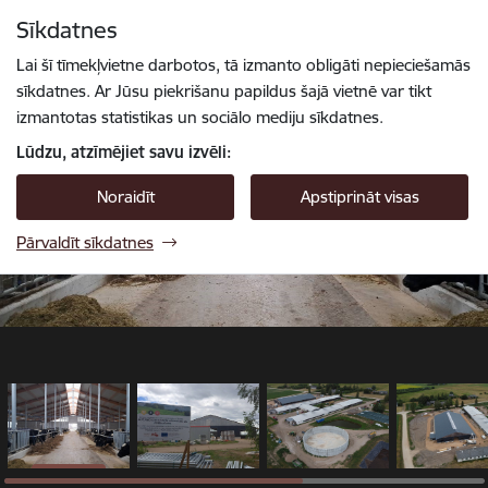
Pāriet uz lapas saturu
Sīkdatnes
1 / 6
Spied
lai meklētu
Enter
Lai šī tīmekļvietne darbotos, tā izmanto obligāti nepieciešamās
sīkdatnes. Ar Jūsu piekrišanu papildus šajā vietnē var tikt
izmantotas statistikas un sociālo mediju sīkdatnes.
Lūdzu, atzīmējiet savu izvēli:
Noraidīt
Apstiprināt visas
Pārvaldīt sīkdatnes