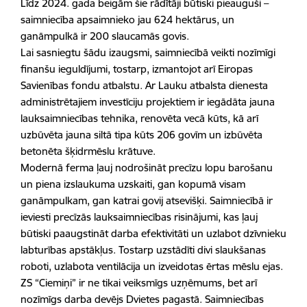
Līdz 2024. gada beigām šie rādītāji būtiski pieauguši –
saimniecība apsaimnieko jau 624 hektārus, un
ganāmpulkā ir 200 slaucamās govis.
Lai sasniegtu šādu izaugsmi, saimniecībā veikti nozīmīgi
finanšu ieguldījumi, tostarp, izmantojot arī Eiropas
Savienības fondu atbalstu. Ar Lauku atbalsta dienesta
administrētajiem investīciju projektiem ir iegādāta jauna
lauksaimniecības tehnika, renovēta vecā kūts, kā arī
uzbūvēta jauna siltā tipa kūts 206 govīm un izbūvēta
betonēta šķidrmēslu krātuve.
Modernā ferma ļauj nodrošināt precīzu lopu barošanu
un piena izslaukuma uzskaiti, gan kopumā visam
ganāmpulkam, gan katrai govij atsevišķi. Saimniecībā ir
ieviesti precīzās lauksaimniecības risinājumi, kas ļauj
būtiski paaugstināt darba efektivitāti un uzlabot dzīvnieku
labturības apstākļus. Tostarp uzstādīti divi slaukšanas
roboti, uzlabota ventilācija un izveidotas ērtas mēslu ejas.
ZS “Ciemiņi” ir ne tikai veiksmīgs uzņēmums, bet arī
nozīmīgs darba devējs Dvietes pagastā. Saimniecības